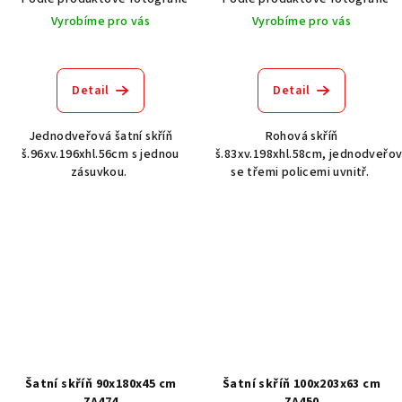
Vyrobíme pro vás
Vyrobíme pro vás
Detail
Detail
Jednodveřová šatní skříň
Rohová skříň
š.96xv.196xhl.56cm s jednou
š.83xv.198xhl.58cm, jednodveřov
zásuvkou.
se třemi policemi uvnitř.
Šatní skříň 90x180x45 cm
Šatní skříň 100x203x63 cm
ZA474
ZA450