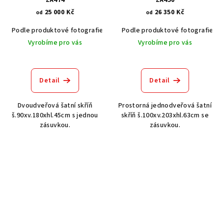
25 000 Kč
26 350 Kč
od
od
Podle produktové fotografie
Akát vintage BT1551
Podle produktové fotografie
Dub světlý
Vyrobíme pro vás
Vyrobíme pro vás
Průměrné
hodnocení
produktu
Detail
Detail
je
3,0
Dvoudveřová šatní skříň
Prostorná jednodveřová šatní
z
š.90xv.180xhl.45cm s jednou
skříň š.100xv.203xhl.63cm se
5
zásuvkou.
zásuvkou.
hvězdiček.