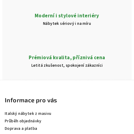
Moderní i stylové interiéry
Nábytek sériový i na míru
Prémiová kvalita, příznivá cena
Letitá zkušenost, spokojení zákazníci
Z
á
p
Informace pro vás
a
Italský nábytek z masivu
t
Průběh objednávky
í
Doprava a platba