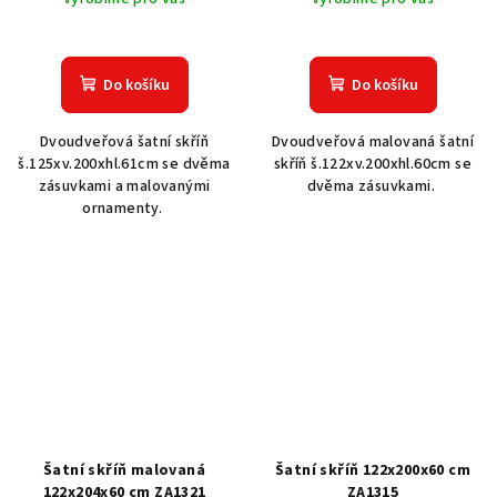
Do košíku
Do košíku
Dvoudveřová šatní skříň
Dvoudveřová malovaná šatní
š.125xv.200xhl.61cm se dvěma
skříň š.122xv.200xhl.60cm se
zásuvkami a malovanými
dvěma zásuvkami.
ornamenty.
Šatní skříň malovaná
Šatní skříň 122x200x60 cm
122x204x60 cm ZA1321
ZA1315