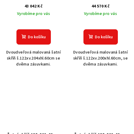
43 042 Kč
44 570 Kč
Vyrobíme pro vás
Vyrobíme pro vás
Do košíku
Do košíku
Dvoudveřová malovaná šatní
Dvoudveřová malovaná šatní
skříň š.122xv.204xhl.60cm se
skříň š.122xv.200xhl.60cm, se
dvěma zásuvkami.
dvěma zásuvkami.