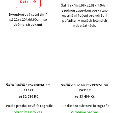
Detail
Šatní skříň š.98xv.198xhl.54cm
s jednou zásuvkou poskytuje
Dvoudveřová šatní skříň
optimální řešení pro udržení
š.122xv.204xhl.60cm, se
pořádku i v malých ložnicích
dvěma zásuvkami.
nebo šatnách.
Šatní skříň 125x200x61 cm
Skříň do rohu 75x197x53 cm
ZA922
ZA2137
32 080 Kč
33 400 Kč
od
od
Podle produktové fotografie
Akát vintage BT1551
Podle produktové fotografie
Dub světlý
Vyrobíme pro vás
Vyrobíme pro vás