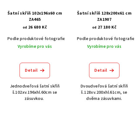
Šatní skříň 102x196x60 cm
Šatní skříň 128x200x61 cm
ZA465
ZA1907
26 680 Kč
27 180 Kč
od
od
Podle produktové fotografie
Akát vintage BT1551
Podle produktové fotografie
Dub světlý
Vyrobíme pro vás
Vyrobíme pro vás
Detail
Detail
Jednodveřová šatní skříň
Dvoudveřová šatní skříň
š.102xv.196xhl.60cm se
š.128xv.200xhl.61cm, se
zásuvkou.
dvěma zásuvkami.