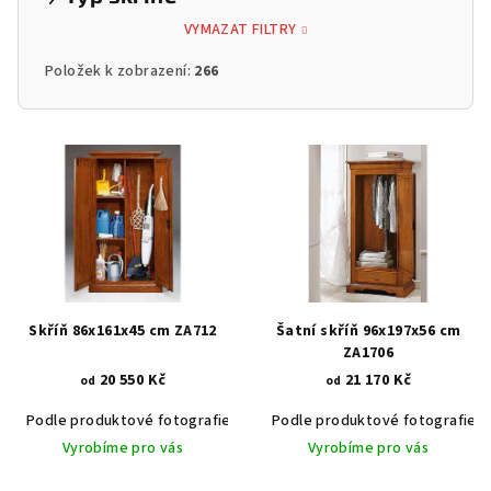
VYMAZAT FILTRY
Položek k zobrazení:
266
V
ý
p
i
s
p
r
Skříň 86x161x45 cm ZA712
Šatní skříň 96x197x56 cm
o
ZA1706
20 550 Kč
21 170 Kč
d
od
od
u
Podle produktové fotografie
Akát vintage BT1551
Podle produktové fotografie
Dub světlý
k
Vyrobíme pro vás
Vyrobíme pro vás
t