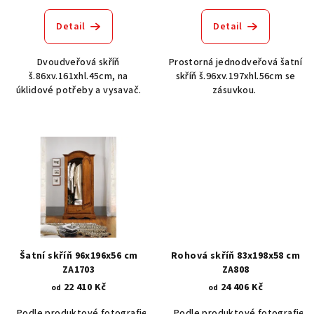
ů
Detail
Detail
Dvoudveřová skříň
Prostorná jednodveřová šatní
š.86xv.161xhl.45cm, na
skříň š.96xv.197xhl.56cm se
úklidové potřeby a vysavač.
zásuvkou.
Šatní skříň 96x196x56 cm
Rohová skříň 83x198x58 cm
ZA1703
ZA808
22 410 Kč
24 406 Kč
od
od
Podle produktové fotografie
Akát vintage BT1551
Podle produktové fotografie
Dub světlý