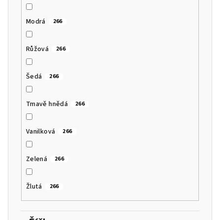
Modrá
266
Růžová
266
Šedá
266
Tmavě hnědá
266
Vanilková
266
Zelená
266
Žlutá
266