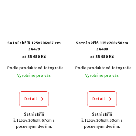
Šatní skříň 125x206x67 cm
Šatní skříň 125x206x50cm
ZA479
ZA480
35 650 Kč
35 950 Kč
od
od
Podle produktové fotografie
Akát vintage BT1551
Podle produktové fotografie
Dub světlý
Vyrobíme pro vás
Vyrobíme pro vás
Detail
Detail
Šatní skříň
Šatní skříň
š.125xv.206xhl.67cm s
š.125xv.206xhl.50cm s
posuvnými dveřmi.
posuvnými dveřmi.