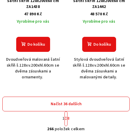
Šatní skříň 128x200x60 cm
Šatní skříň 128x200x60 cm
ZA1438
ZA1442
47 890 Kč
48 570 Kč
Vyrobíme pro vás
Vyrobíme pro vás
Do košíku
Do košíku
Dvoudveřová malovaná šatní
Stylová dvoudveřová šatní
skříň š.128xv.200xhl.60cm se
skříň š.128xv.200xhl.60cm se
dvěma zásuvkami a
dvěma zásuvkami a
ornamenty.
malovanými detaily.
Načíst 36 dalších
S
1
8
t
O
r
266
položek celkem
á
v