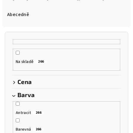
z
e
Abecedně
n
í
p
r
o
Na skladě
266
d
u
k
Cena
t
Barva
ů
Antracit
266
Barevná
266