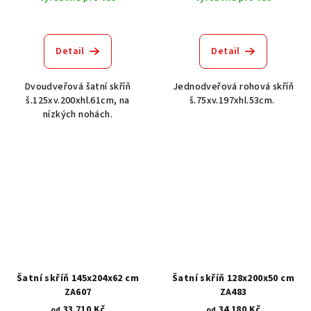
Detail
Detail
Dvoudveřová šatní skříň
Jednodveřová rohová skříň
š.125xv.200xhl.61cm, na
š.75xv.197xhl.53cm.
nízkých nohách.
Šatní skříň 145x204x62 cm
Šatní skříň 128x200x50 cm
ZA607
ZA483
33 710 Kč
34 180 Kč
od
od