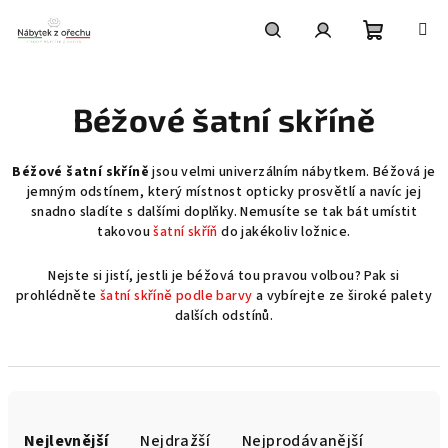
Přejít
na
obsah
Nákupní
Hledat
Přihlášení
Béžové šatní skříně
košík
Béžové šatní skříně
jsou velmi univerzálním nábytkem. Béžová je
jemným odstínem, který místnost opticky prosvětlí a navíc jej
snadno sladíte s dalšími doplňky. Nemusíte se tak bát umístit
takovou
šatní skříň
do jakékoliv ložnice.
Nejste si jistí, jestli je béžová tou pravou volbou? Pak si
prohlédněte
šatní skříně podle barvy
a vybírejte ze široké palety
dalších odstínů.
Ř
a
Nejlevnější
Nejdražší
Nejprodávanější