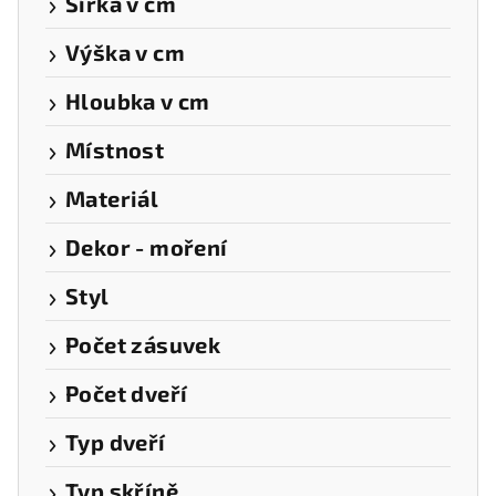
Šířka v cm
Výška v cm
Hloubka v cm
Místnost
Materiál
Dekor - moření
Styl
Počet zásuvek
Počet dveří
Typ dveří
Typ skříně