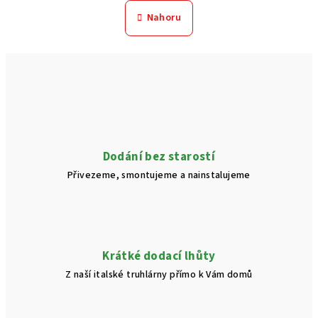
n
l
Nahoru
k
á
o
d
v
a
á
n
c
í
í
p
r
v
Dodání bez starostí
k
Přivezeme, smontujeme a nainstalujeme
y
v
ý
p
i
Krátké dodací lhůty
s
Z naší italské truhlárny přímo k Vám domů
u