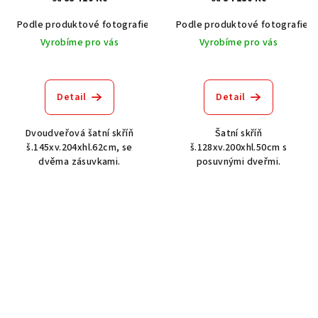
Podle produktové fotografie
Akát vintage BT1551
Podle produktové fotografie
Dub světlý
Vyrobíme pro vás
Vyrobíme pro vás
Detail
Detail
Dvoudveřová šatní skříň
Šatní skříň
š.145xv.204xhl.62cm, se
š.128xv.200xhl.50cm s
dvěma zásuvkami.
posuvnými dveřmi.