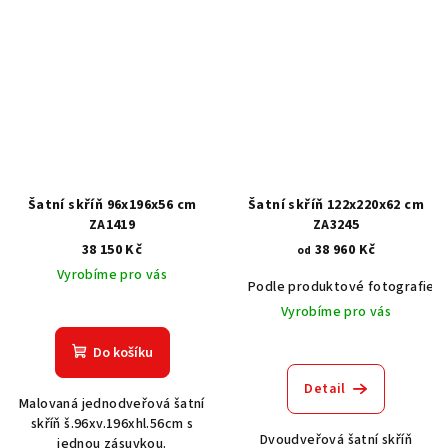
Šatní skříň 96x196x56 cm
Šatní skříň 122x220x62 cm
ZA1419
ZA3245
38 150 Kč
38 960 Kč
od
Vyrobíme pro vás
Podle produktové fotografie
Vyrobíme pro vás
Do košíku
Detail
Malovaná jednodveřová šatní
skříň š.96xv.196xhl.56cm s
Dvoudveřová šatní skříň
jednou zásuvkou.