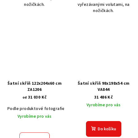
nožičkách.
vyřezávanými volutami, na
nožičkách.
Šatní skříň 122x204x60 cm
Šatní skříň 98x198x54 cm
ZA1206
VA844
31 030 Kč
31 486 Kč
od
Vyrobíme pro vás
Podle produktové fotografie
Akát vintage BT1551
Dub světlý
Vyrobíme pro vás
Do košíku