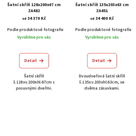
Šatní skříň 128x200x67 cm
Šatní skříň 135x203x63 cm
ZA482
ZA451
34 370 Kč
34 400 Kč
od
od
Podle produktové fotografie
Akát vintage BT1551
Podle produktové fotografie
Dub světlý
Vyrobíme pro vás
Vyrobíme pro vás
Detail
Detail
Šatní skříň
Dvoudveřová šatní skříň
š.128xv.200xhl.67cm s
š.135xv.203xhl.63cm, se
posuvnými dveřmi.
dvěma zásuvkami.