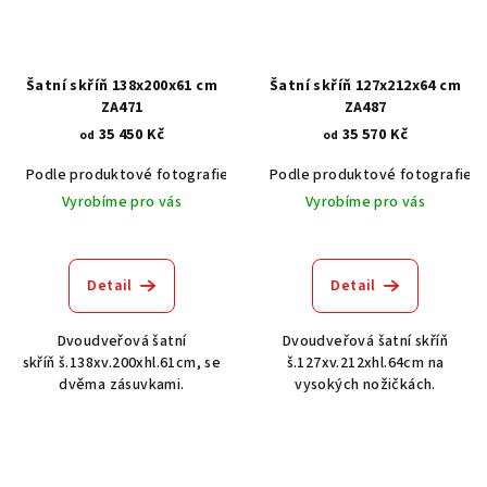
Šatní skříň 138x200x61 cm
Šatní skříň 127x212x64 cm
ZA471
ZA487
35 450 Kč
35 570 Kč
od
od
Podle produktové fotografie
Akát vintage BT1551
Podle produktové fotografie
Dub světlý
Vyrobíme pro vás
Vyrobíme pro vás
Detail
Detail
Dvoudveřová šatní
Dvoudveřová šatní skříň
skříň š.138xv.200xhl.61cm, se
š.127xv.212xhl.64cm na
dvěma zásuvkami.
vysokých nožičkách.