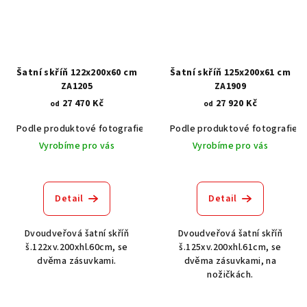
Šatní skříň 122x200x60 cm
Šatní skříň 125x200x61 cm
ZA1205
ZA1909
27 470 Kč
27 920 Kč
od
od
Podle produktové fotografie
Akát vintage BT1551
Podle produktové fotografie
Dub světlý
Vyrobíme pro vás
Vyrobíme pro vás
Detail
Detail
Dvoudveřová šatní skříň
Dvoudveřová šatní skříň
š.122xv.200xhl.60cm, se
š.125xv.200xhl.61cm, se
dvěma zásuvkami.
dvěma zásuvkami, na
nožičkách.