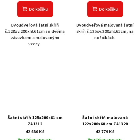
Do košíku
Do košíku
Dvoudveřová šatní skříň
Dvoudveřová malovaná šatní
š.128xv.200xhl.61cm se dvěma
skříň š.125xv.200xhl.61cm, na
zásuvkami a malovanými
nožičkách.
vzory.
Šatní skříň 125x200x61 cm
Šatní skříň malovaná
ZA1312
122x200x60 cm ZA1320
42 680 Kč
42 779 Kč
Vyrobíme pro vás
Vyrobíme pro vás