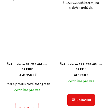
š.122xv.220xhl.62cm, na
nízkých nohách.
Šatní skříň 93x213x64 cm
Šatní skříň 122x204x60 cm
ZA1382
ZA1313
40 950 Kč
41 170 Kč
od
Vyrobíme pro vás
Podle produktové fotografie
Akát vintage BT1551
Dub světlý
Vyrobíme pro vás
Do košíku