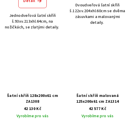
Detail
Dvoudveřová šatní skříň
š.122xv.204xhl.60cm se dvěma
Jednodveřová šatní skříň
zásuvkami a malovanými
š.93xv.213xhl.64cm, na
detaily.
nožičkách, se zlatými detaily.
Šatní skříň 128x200x61 cm
Šatní skříň malovaná
ZA1308
125x200x61 cm ZA1314
42 130 Kč
42 577 Kč
Vyrobíme pro vás
Vyrobíme pro vás