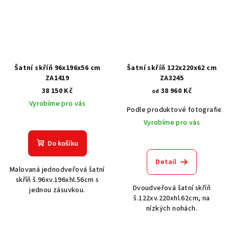
Šatní skříň 96x196x56 cm
Šatní skříň 122x220x62 cm
ZA1419
ZA3245
38 150 Kč
38 960 Kč
od
Vyrobíme pro vás
Podle produktové fotografie
Vyrobíme pro vás
Do košíku
Detail
Malovaná jednodveřová šatní
skříň š.96xv.196xhl.56cm s
Dvoudveřová šatní skříň
jednou zásuvkou.
š.122xv.220xhl.62cm, na
nízkých nohách.