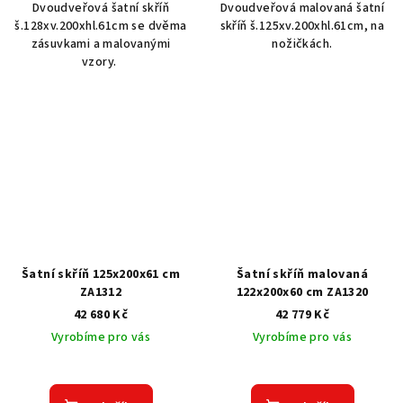
Dvoudveřová šatní skříň
Dvoudveřová malovaná šatní
š.128xv.200xhl.61cm se dvěma
skříň š.125xv.200xhl.61cm, na
zásuvkami a malovanými
nožičkách.
vzory.
Šatní skříň 125x200x61 cm
Šatní skříň malovaná
ZA1312
122x200x60 cm ZA1320
42 680 Kč
42 779 Kč
Vyrobíme pro vás
Vyrobíme pro vás