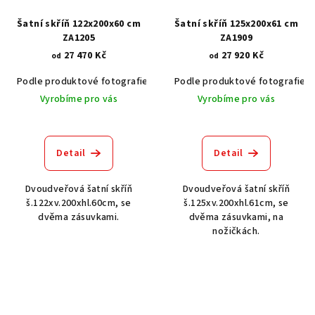
Šatní skříň 122x200x60 cm
Šatní skříň 125x200x61 cm
ZA1205
ZA1909
27 470 Kč
27 920 Kč
od
od
Podle produktové fotografie
Akát vintage BT1551
Podle produktové fotografie
Dub světlý
Vyrobíme pro vás
Vyrobíme pro vás
Detail
Detail
Dvoudveřová šatní skříň
Dvoudveřová šatní skříň
š.122xv.200xhl.60cm, se
š.125xv.200xhl.61cm, se
dvěma zásuvkami.
dvěma zásuvkami, na
nožičkách.