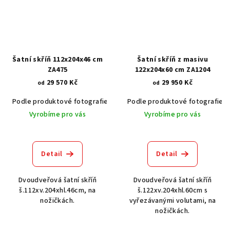
Šatní skříň 112x204x46 cm
Šatní skříň z masivu
ZA475
122x204x60 cm ZA1204
29 570 Kč
29 950 Kč
od
od
Podle produktové fotografie
Akát vintage BT1551
Podle produktové fotografie
Dub světlý
Vyrobíme pro vás
Vyrobíme pro vás
Detail
Detail
Dvoudveřová šatní skříň
Dvoudveřová šatní skříň
š.112xv.204xhl.46cm, na
š.122xv.204xhl.60cm s
nožičkách.
vyřezávanými volutami, na
nožičkách.