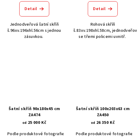
Detail
Detail
Jednodveřová šatní skříň
Rohová skříň
š.96xv.196xhl.56cm s jednou
š.83xv.198xhl.58cm, jednodveřov
zásuvkou.
se třemi policemi uvnitř.
Šatní skříň 90x180x45 cm
Šatní skříň 100x203x63 cm
ZA474
ZA450
25 000 Kč
26 350 Kč
od
od
Podle produktové fotografie
Akát vintage BT1551
Podle produktové fotografie
Dub světlý