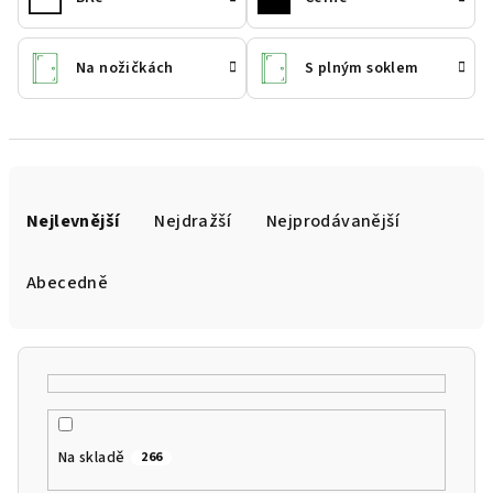
Na nožičkách
S plným soklem
Ř
a
Nejlevnější
Nejdražší
Nejprodávanější
z
e
Abecedně
n
í
p
r
o
Na skladě
266
d