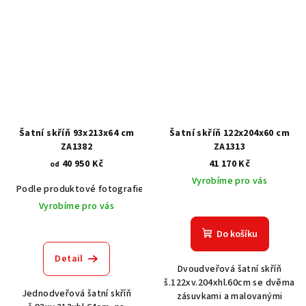
Šatní skříň 93x213x64 cm
Šatní skříň 122x204x60 cm
ZA1382
ZA1313
40 950 Kč
41 170 Kč
od
Vyrobíme pro vás
Podle produktové fotografie
Akát vintage BT1551
Dub světlý
Vyrobíme pro vás
Do košíku
Detail
Dvoudveřová šatní skříň
š.122xv.204xhl.60cm se dvěma
Jednodveřová šatní skříň
zásuvkami a malovanými