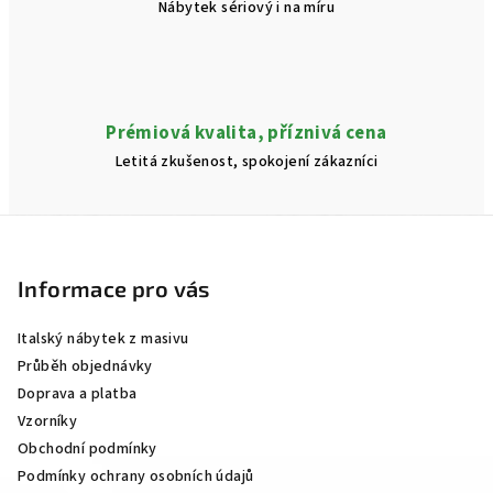
Nábytek sériový i na míru
Prémiová kvalita, příznivá cena
Letitá zkušenost, spokojení zákazníci
Z
á
p
Informace pro vás
a
Italský nábytek z masivu
t
Průběh objednávky
í
Doprava a platba
Vzorníky
Obchodní podmínky
Podmínky ochrany osobních údajů