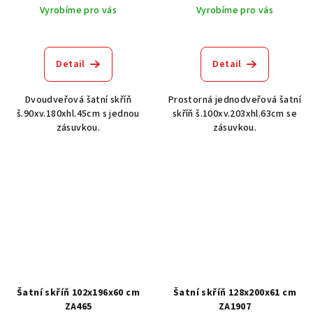
Vyrobíme pro vás
Vyrobíme pro vás
Průměrné
hodnocení
produktu
Detail
Detail
je
3,0
Dvoudveřová šatní skříň
Prostorná jednodveřová šatní
z
š.90xv.180xhl.45cm s jednou
skříň š.100xv.203xhl.63cm se
5
zásuvkou.
zásuvkou.
hvězdiček.
Šatní skříň 102x196x60 cm
Šatní skříň 128x200x61 cm
ZA465
ZA1907