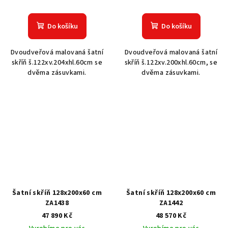
Do košíku
Do košíku
Dvoudveřová malovaná šatní
Dvoudveřová malovaná šatní
skříň š.122xv.204xhl.60cm se
skříň š.122xv.200xhl.60cm, se
dvěma zásuvkami.
dvěma zásuvkami.
Šatní skříň 128x200x60 cm
Šatní skříň 128x200x60 cm
ZA1438
ZA1442
47 890 Kč
48 570 Kč