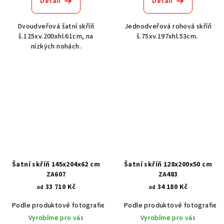
Detail
Detail
Dvoudveřová šatní skříň
Jednodveřová rohová skříň
š.125xv.200xhl.61cm, na
š.75xv.197xhl.53cm.
nízkých nohách.
Šatní skříň 145x204x62 cm
Šatní skříň 128x200x50 cm
ZA607
ZA483
33 710 Kč
34 180 Kč
od
od
Podle produktové fotografie
Akát vintage BT1551
Podle produktové fotografie
Dub světlý
Vyrobíme pro vás
Vyrobíme pro vás