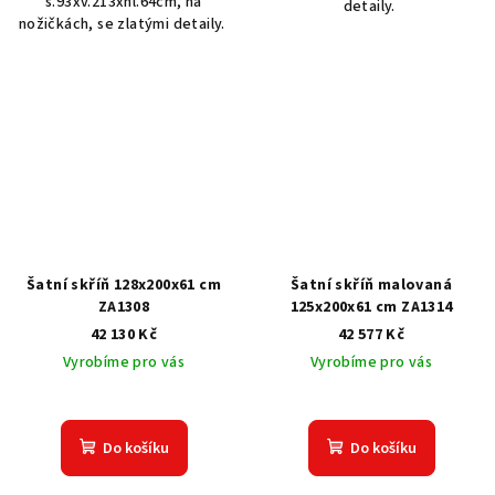
š.93xv.213xhl.64cm, na
detaily.
nožičkách, se zlatými detaily.
Šatní skříň 128x200x61 cm
Šatní skříň malovaná
ZA1308
125x200x61 cm ZA1314
42 130 Kč
42 577 Kč
Vyrobíme pro vás
Vyrobíme pro vás
Do košíku
Do košíku