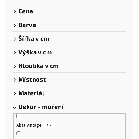
u
k
Cena
t
Barva
ů
Šířka v cm
Výška v cm
Hloubka v cm
Místnost
Materiál
Dekor - moření
Akát vintage
266