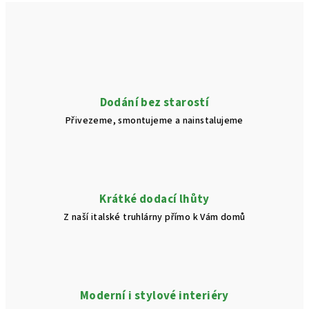
a
á
n
c
í
í
p
r
v
Dodání bez starostí
k
Přivezeme, smontujeme a nainstalujeme
y
v
ý
p
i
Krátké dodací lhůty
s
Z naší italské truhlárny přímo k Vám domů
u
Moderní i stylové interiéry