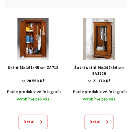
V
ý
p
i
s
p
r
Skříň 86x161x45 cm ZA712
Šatní skříň 96x197x56 cm
o
ZA1706
20 550 Kč
21 170 Kč
d
od
od
u
Podle produktové fotografie
Akát vintage BT1551
Podle produktové fotografie
Dub světlý
k
Vyrobíme pro vás
Vyrobíme pro vás
t
ů
Detail
Detail