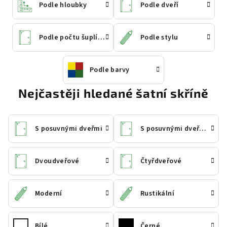
Podle hloubky
Podle dveří
Podle počtu šuplíků
Podle stylu
Podle barvy
Nejčastěji hledané šatní skříně
S posuvnými dveřmi
S posuvnými dveřmi a zrcadlem
Dvoudveřové
Čtyřdveřové
Moderní
Rustikální
Bílé
Černé