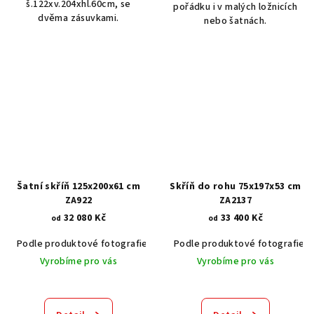
š.122xv.204xhl.60cm, se
pořádku i v malých ložnicích
dvěma zásuvkami.
nebo šatnách.
Šatní skříň 125x200x61 cm
Skříň do rohu 75x197x53 cm
ZA922
ZA2137
32 080 Kč
33 400 Kč
od
od
Podle produktové fotografie
Akát vintage BT1551
Podle produktové fotografie
Dub světlý
Vyrobíme pro vás
Vyrobíme pro vás