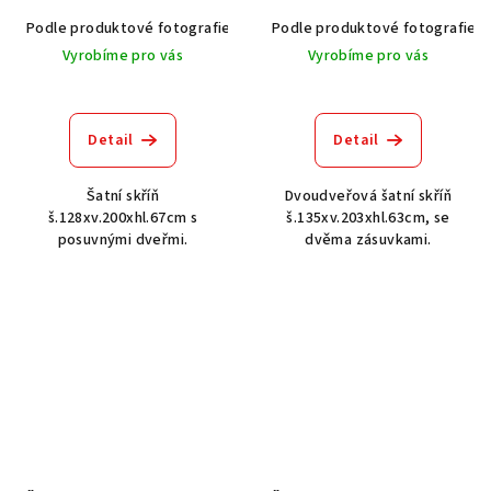
Podle produktové fotografie
Akát vintage BT1551
Podle produktové fotografie
Dub světlý
Vyrobíme pro vás
Vyrobíme pro vás
Detail
Detail
Šatní skříň
Dvoudveřová šatní skříň
š.128xv.200xhl.67cm s
š.135xv.203xhl.63cm, se
posuvnými dveřmi.
dvěma zásuvkami.