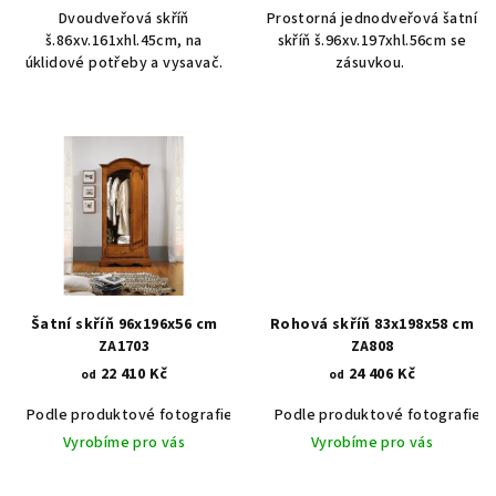
Dvoudveřová skříň
Prostorná jednodveřová šatní
š.86xv.161xhl.45cm, na
skříň š.96xv.197xhl.56cm se
úklidové potřeby a vysavač.
zásuvkou.
Šatní skříň 96x196x56 cm
Rohová skříň 83x198x58 cm
ZA1703
ZA808
22 410 Kč
24 406 Kč
od
od
Podle produktové fotografie
Akát vintage BT1551
Podle produktové fotografie
Dub světlý
Vyrobíme pro vás
Vyrobíme pro vás