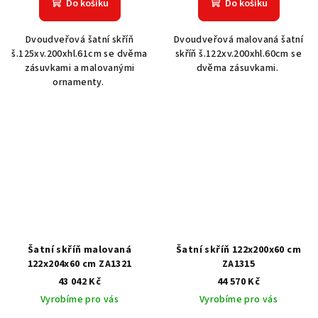
Do košíku
Do košíku
Dvoudveřová šatní skříň
Dvoudveřová malovaná šatní
š.125xv.200xhl.61cm se dvěma
skříň š.122xv.200xhl.60cm se
zásuvkami a malovanými
dvěma zásuvkami.
ornamenty.
Šatní skříň malovaná
Šatní skříň 122x200x60 cm
122x204x60 cm ZA1321
ZA1315
43 042 Kč
44 570 Kč
Vyrobíme pro vás
Vyrobíme pro vás