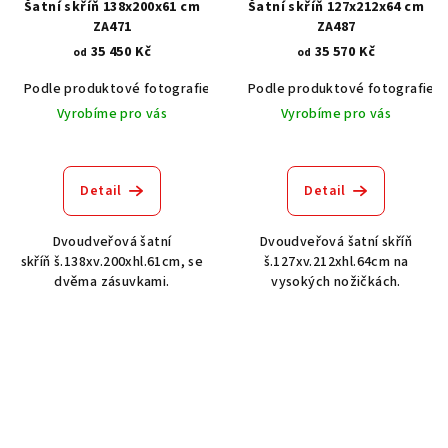
Šatní skříň 138x200x61 cm
Šatní skříň 127x212x64 cm
ZA471
ZA487
35 450 Kč
35 570 Kč
od
od
Podle produktové fotografie
Akát vintage BT1551
Podle produktové fotografie
Dub světlý
Vyrobíme pro vás
Vyrobíme pro vás
Detail
Detail
Dvoudveřová šatní
Dvoudveřová šatní skříň
skříň š.138xv.200xhl.61cm, se
š.127xv.212xhl.64cm na
dvěma zásuvkami.
vysokých nožičkách.