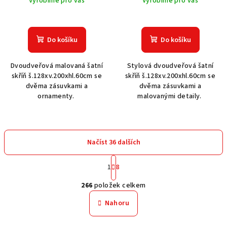
Vyrobíme pro vás
Vyrobíme pro vás
Do košíku
Do košíku
Dvoudveřová malovaná šatní
Stylová dvoudveřová šatní
skříň š.128xv.200xhl.60cm se
skříň š.128xv.200xhl.60cm se
dvěma zásuvkami a
dvěma zásuvkami a
ornamenty.
malovanými detaily.
Načíst 36 dalších
S
1
8
t
O
r
266
položek celkem
á
v
n
l
Nahoru
k
á
o
d
v