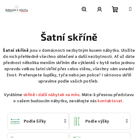
Přejít
na
obsah
Nákupní
Hledat
Přihlášení
Šatní skříně
košík
Šatní skříně
jsou v domácnosti nezbytným kusem nábytku. Uložíte
do nich přehledně všechno oblečení a další nezbytnosti. Ať už dáte
přednost několika menším skříním dle výklenků v bytě nebo jednou
opravdu velkou šatní skříní přes celou stěnu, všechny vám usnadní
život. Preferujete šuplíky, tyče nebo jen police? I sériovou skříň
upravíme podle vašich potřeb.
Vyrábíme
skříně i další nábytek na míru
. Máte-li přesnou představu
o vašem budoucím nábytku, neváhejte nás
kontaktovat
.
Podle šířky
Podle výšky