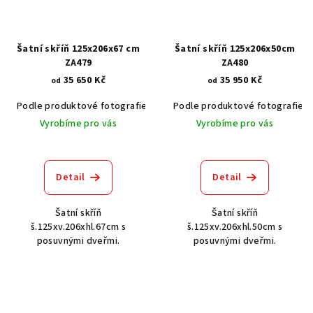
Šatní skříň 125x206x67 cm
Šatní skříň 125x206x50cm
ZA479
ZA480
35 650 Kč
35 950 Kč
od
od
Podle produktové fotografie
Akát vintage BT1551
Podle produktové fotografie
Dub světlý
Vyrobíme pro vás
Vyrobíme pro vás
Detail
Detail
Šatní skříň
Šatní skříň
š.125xv.206xhl.67cm s
š.125xv.206xhl.50cm s
posuvnými dveřmi.
posuvnými dveřmi.