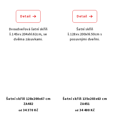
Detail
Detail
Dvoudveřová šatní skříň
Šatní skříň
š.145xv.204xhl.62cm, se
š.128xv.200xhl.50cm s
dvěma zásuvkami.
posuvnými dveřmi.
Šatní skříň 128x200x67 cm
Šatní skříň 135x203x63 cm
ZA482
ZA451
34 370 Kč
34 400 Kč
od
od