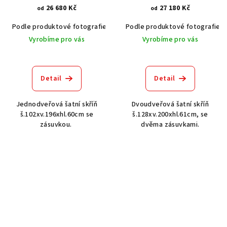
26 680 Kč
27 180 Kč
od
od
Podle produktové fotografie
Akát vintage BT1551
Podle produktové fotografie
Dub světlý
Vyrobíme pro vás
Vyrobíme pro vás
Detail
Detail
Jednodveřová šatní skříň
Dvoudveřová šatní skříň
š.102xv.196xhl.60cm se
š.128xv.200xhl.61cm, se
zásuvkou.
dvěma zásuvkami.