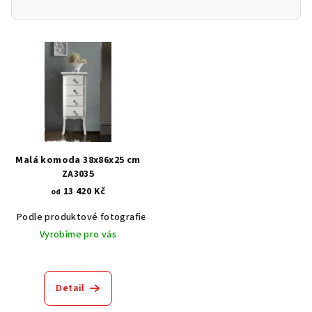
V
ý
p
i
s
p
r
Malá komoda 38x86x25 cm
o
ZA3035
13 420 Kč
d
od
u
Podle produktové fotografie
Akát vintage BT1551
Dub světlý
k
Vyrobíme pro vás
t
ů
Detail