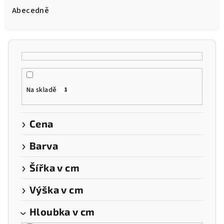
e
Abecedně
n
í
p
r
o
Na skladě
1
d
u
k
Cena
t
Barva
ů
Šířka v cm
Výška v cm
Hloubka v cm