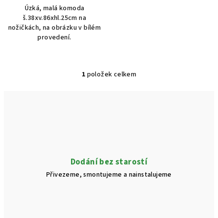
Úzká, malá komoda
š.38xv.86xhl.25cm na
nožičkách, na obrázku v bílém
provedení.
1
položek celkem
O
v
l
á
d
a
c
í
Dodání bez starostí
p
Přivezeme, smontujeme a nainstalujeme
r
v
k
y