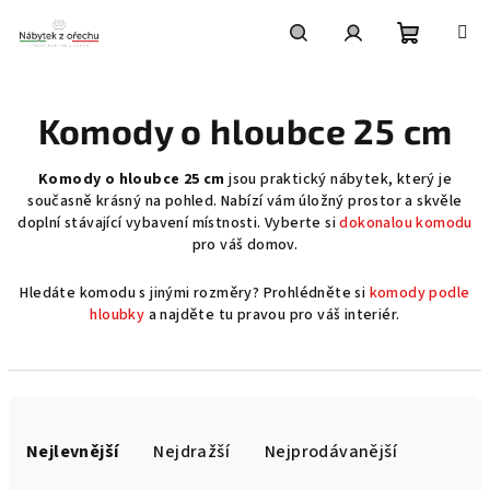
Přejít
na
obsah
Nákupní
Hledat
Přihlášení
Komody o hloubce 25 cm
košík
Komody o hloubce 25 cm
jsou praktický nábytek, který je
současně krásný na pohled. Nabízí vám úložný prostor a skvěle
doplní stávající vybavení místnosti. Vyberte si
dokonalou komodu
pro váš domov.
Hledáte komodu s jinými rozměry? Prohlédněte si
komody podle
hloubky
a najděte tu pravou pro váš interiér.
Ř
a
Nejlevnější
Nejdražší
Nejprodávanější
z