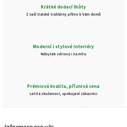
v
Krátké dodací lhůty
ý
Z naší italské truhlárny přímo k Vám domů
p
i
s
u
Moderní i stylové interiéry
Nábytek sériový i na míru
Prémiová kvalita, příznivá cena
Letitá zkušenost, spokojení zákazníci
Z
á
p
Informace pro vás