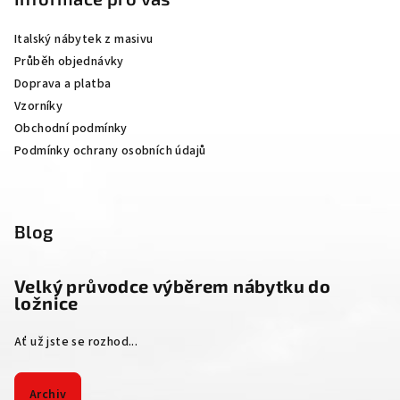
a
Italský nábytek z masivu
t
Průběh objednávky
í
Doprava a platba
Vzorníky
Obchodní podmínky
Podmínky ochrany osobních údajů
Blog
Velký průvodce výběrem nábytku do
ložnice
Ať už jste se rozhod...
Archiv