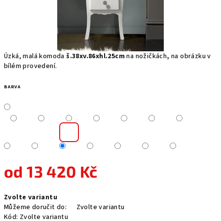
Úzká, malá komoda
š.38xv.86xhl.25cm
na nožičkách
,
na obrázku v
bílém provedení.
BARVA
od
13 420 Kč
Měrná
Zvolte variantu
cena:
Můžeme doručit do:
Zvolte variantu
Kód:
Zvolte variantu