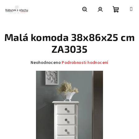
Přejít
na
obsah
Nákupní
Hledat
Přihlášení
Malá komoda 38x86x25 cm
košík
ZA3035
Průměrné
Neohodnoceno
Podrobnosti hodnocení
hodnocení
produktu
je
0,0
z
5
hvězdiček.