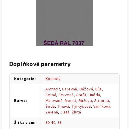
Doplňkové parametry
Kategorie
:
Komody
Antracit
,
Barevná
,
Béžová
,
Bílá
,
Černá
,
Červená
,
Grafit
,
Hnědá
,
Barva
:
Malovaná
,
Modrá
,
Růžová
,
Stříbrná
,
Šedá
,
Tmavá
,
Tyrkysová
,
Vanilková
,
Zelená
,
Zlatá
,
Žlutá
Šířka v cm
:
30-40
,
38