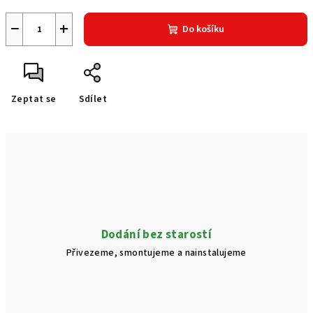
−
+
Do košíku
Zeptat se
Sdílet
Dodání bez starostí
Přivezeme, smontujeme a nainstalujeme