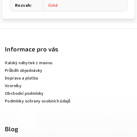
Rozsah
:
Úzké
Z
á
p
Informace pro vás
a
Italský nábytek z masivu
t
Průběh objednávky
í
Doprava a platba
Vzorníky
Obchodní podmínky
Podmínky ochrany osobních údajů
Blog