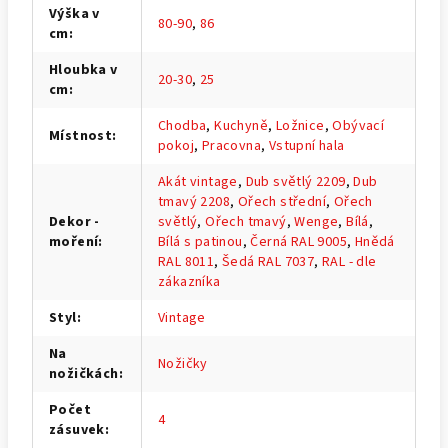
Výška v
80-90
,
86
cm
:
Hloubka v
20-30
,
25
cm
:
Chodba
,
Kuchyně
,
Ložnice
,
Obývací
Místnost
:
pokoj
,
Pracovna
,
Vstupní hala
Akát vintage
,
Dub světlý 2209
,
Dub
tmavý 2208
,
Ořech střední
,
Ořech
Dekor -
světlý
,
Ořech tmavý
,
Wenge
,
Bílá
,
moření
:
Bílá s patinou
,
Černá RAL 9005
,
Hnědá
RAL 8011
,
Šedá RAL 7037
,
RAL - dle
zákazníka
Styl
:
Vintage
Na
Nožičky
nožičkách
:
Počet
4
zásuvek
: