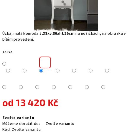
Úzká, malá komoda
š.38xv.86xhl.25cm
na nožičkách
,
na obrázku v
bílém provedení.
BARVA
od
13 420 Kč
Měrná
Zvolte variantu
cena:
Můžeme doručit do:
Zvolte variantu
Kód:
Zvolte variantu