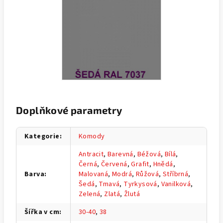
Doplňkové parametry
Kategorie
:
Komody
Antracit
,
Barevná
,
Béžová
,
Bílá
,
Černá
,
Červená
,
Grafit
,
Hnědá
,
Barva
:
Malovaná
,
Modrá
,
Růžová
,
Stříbrná
,
Šedá
,
Tmavá
,
Tyrkysová
,
Vanilková
,
Zelená
,
Zlatá
,
Žlutá
Šířka v cm
:
30-40
,
38