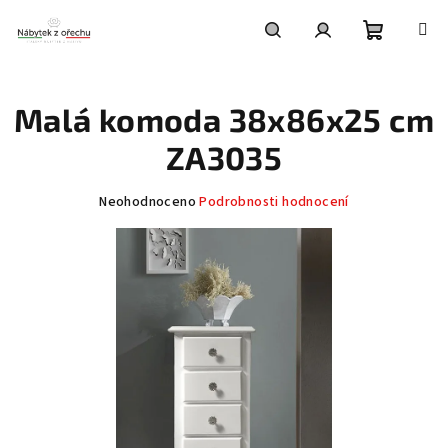
Přejít
na
obsah
Nákupní
Hledat
Přihlášení
Malá komoda 38x86x25 cm
košík
ZA3035
Průměrné
Neohodnoceno
Podrobnosti hodnocení
hodnocení
produktu
je
0,0
z
5
hvězdiček.