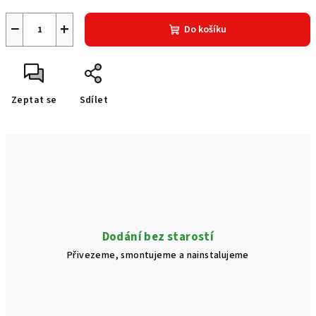
−
+
Do košíku
Zeptat se
Sdílet
Dodání bez starostí
Přivezeme, smontujeme a nainstalujeme