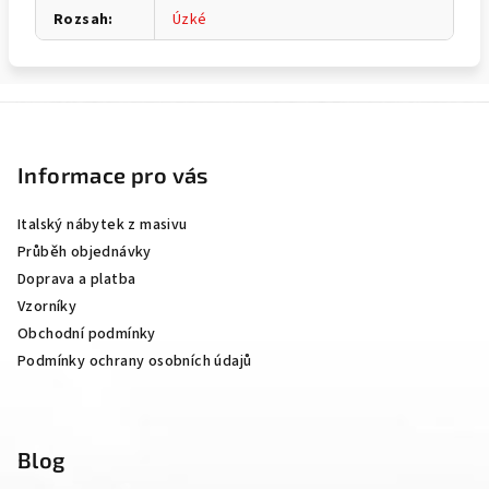
Rozsah
:
Úzké
Z
á
p
Informace pro vás
a
Italský nábytek z masivu
t
Průběh objednávky
í
Doprava a platba
Vzorníky
Obchodní podmínky
Podmínky ochrany osobních údajů
Blog