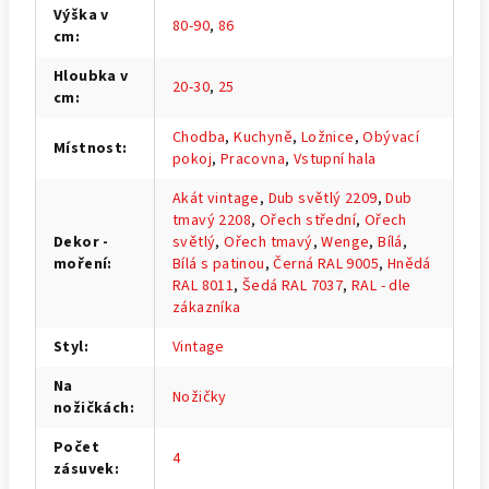
Výška v
80-90
,
86
cm
:
Hloubka v
20-30
,
25
cm
:
Chodba
,
Kuchyně
,
Ložnice
,
Obývací
Místnost
:
pokoj
,
Pracovna
,
Vstupní hala
Akát vintage
,
Dub světlý 2209
,
Dub
tmavý 2208
,
Ořech střední
,
Ořech
Dekor -
světlý
,
Ořech tmavý
,
Wenge
,
Bílá
,
moření
:
Bílá s patinou
,
Černá RAL 9005
,
Hnědá
RAL 8011
,
Šedá RAL 7037
,
RAL - dle
zákazníka
Styl
:
Vintage
Na
Nožičky
nožičkách
:
Počet
4
zásuvek
: