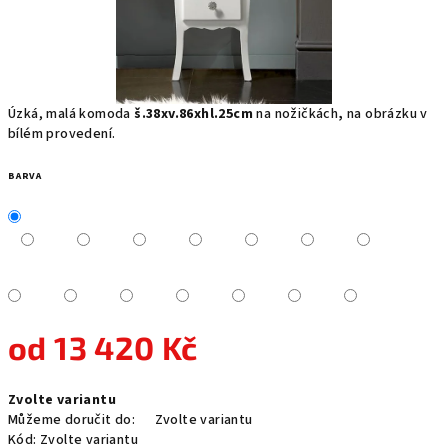
Úzká, malá komoda
š.38xv.86xhl.25cm
na nožičkách
,
na obrázku v
bílém provedení.
BARVA
od
13 420 Kč
Měrná
Zvolte variantu
cena:
Můžeme doručit do:
Zvolte variantu
Kód:
Zvolte variantu