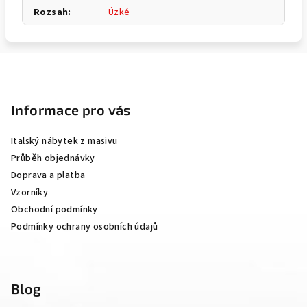
Rozsah
:
Úzké
Z
á
p
Informace pro vás
a
Italský nábytek z masivu
t
Průběh objednávky
í
Doprava a platba
Vzorníky
Obchodní podmínky
Podmínky ochrany osobních údajů
Blog