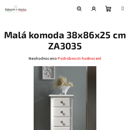
Přejít
na
obsah
Nákupní
Hledat
Přihlášení
Malá komoda 38x86x25 cm
košík
ZA3035
Průměrné
Neohodnoceno
Podrobnosti hodnocení
hodnocení
produktu
je
0,0
z
5
hvězdiček.