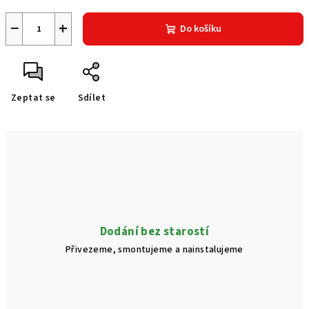
−
+
Do košíku
Zeptat se
Sdílet
Dodání bez starostí
Přivezeme, smontujeme a nainstalujeme