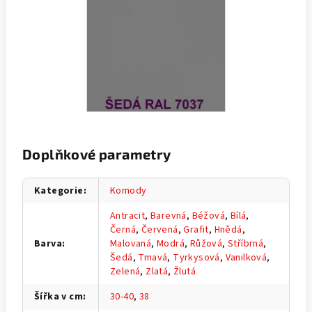
Doplňkové parametry
Kategorie
:
Komody
Antracit
,
Barevná
,
Béžová
,
Bílá
,
Černá
,
Červená
,
Grafit
,
Hnědá
,
Barva
:
Malovaná
,
Modrá
,
Růžová
,
Stříbrná
,
Šedá
,
Tmavá
,
Tyrkysová
,
Vanilková
,
Zelená
,
Zlatá
,
Žlutá
Šířka v cm
:
30-40
,
38