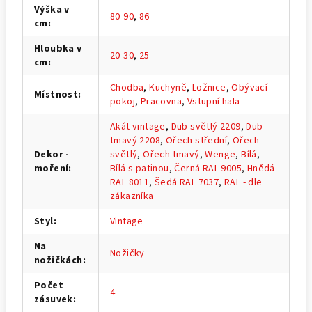
Výška v
80-90
,
86
cm
:
Hloubka v
20-30
,
25
cm
:
Chodba
,
Kuchyně
,
Ložnice
,
Obývací
Místnost
:
pokoj
,
Pracovna
,
Vstupní hala
Akát vintage
,
Dub světlý 2209
,
Dub
tmavý 2208
,
Ořech střední
,
Ořech
Dekor -
světlý
,
Ořech tmavý
,
Wenge
,
Bílá
,
moření
:
Bílá s patinou
,
Černá RAL 9005
,
Hnědá
RAL 8011
,
Šedá RAL 7037
,
RAL - dle
zákazníka
Styl
:
Vintage
Na
Nožičky
nožičkách
:
Počet
4
zásuvek
: