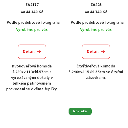
ZA2177
ZA405
44 140 Kč
44 740 Kč
od
od
Podle produktové fotografie
Akát vintage BT1551
Podle produktové fotografie
Dub světlý
Vyrobíme pro vás
Vyrobíme pro vás
Detail
Detail
Dvoudveřová komoda
Čtyřdveřová komoda
š.230xv.113xhl.57cm s
š.240xv.115xhl.55cm se čtyřmi
vyřezávanými detaily v
zásuvkami.
lehkém patinovaném
provedení se dvěma šuplíky.
Novinka