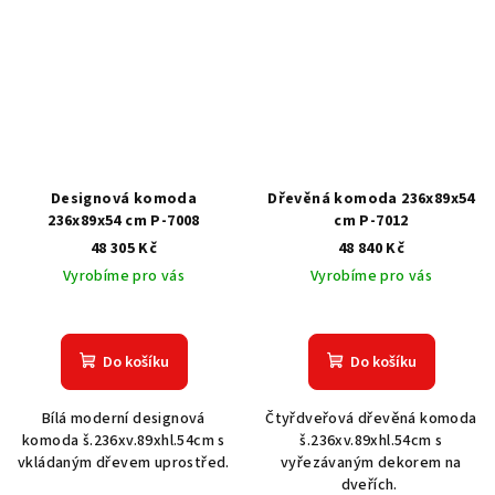
Designová komoda
Dřevěná komoda 236x89x54
236x89x54 cm P-7008
cm P-7012
48 305 Kč
48 840 Kč
Vyrobíme pro vás
Vyrobíme pro vás
Do košíku
Do košíku
Bílá moderní designová
Čtyřdveřová dřevěná komoda
komoda š.236xv.89xhl.54cm s
š.236xv.89xhl.54cm s
vkládaným dřevem uprostřed.
vyřezávaným dekorem na
dveřích.