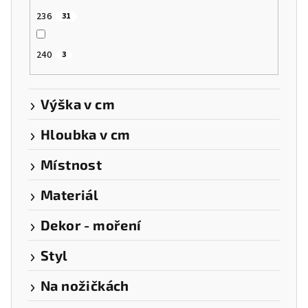
236
31
240
3
Výška v cm
Hloubka v cm
Místnost
Materiál
Dekor - moření
Styl
Na nožičkách