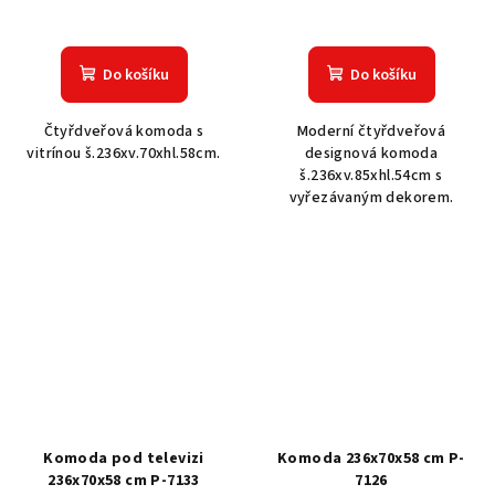
Do košíku
Do košíku
Čtyřdveřová komoda s
Moderní čtyřdveřová
vitrínou š.236xv.70xhl.58cm.
designová komoda
š.236xv.85xhl.54cm s
vyřezávaným dekorem.
Komoda pod televizi
Komoda 236x70x58 cm P-
236x70x58 cm P-7133
7126