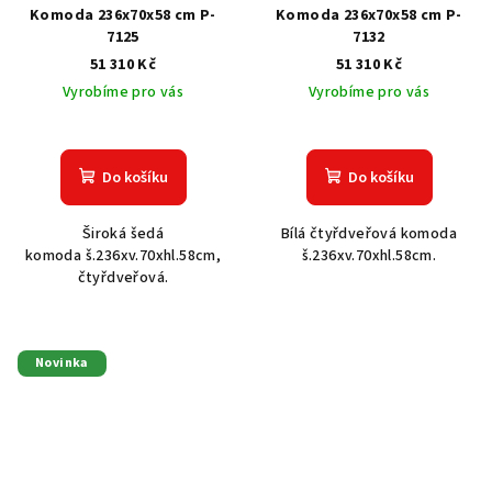
Komoda 236x70x58 cm P-
Komoda 236x70x58 cm P-
7125
7132
51 310 Kč
51 310 Kč
Vyrobíme pro vás
Vyrobíme pro vás
Do košíku
Do košíku
Široká šedá
Bílá čtyřdveřová komoda
komoda š.236xv.70xhl.58cm,
š.236xv.70xhl.58cm.
čtyřdveřová.
Novinka