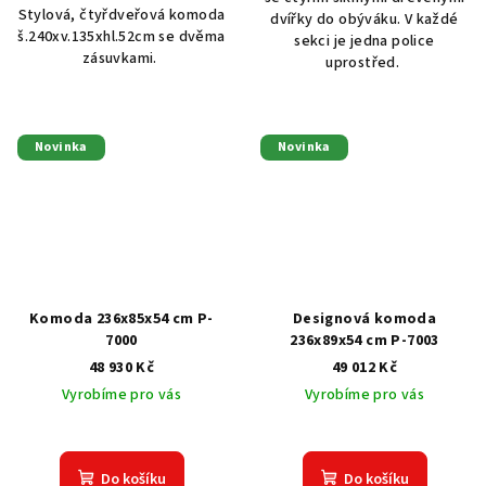
Stylová, čtyřdveřová komoda
dvířky do obýváku. V každé
š.240xv.135xhl.52cm se dvěma
sekci je jedna police
zásuvkami.
uprostřed.
Novinka
Novinka
Komoda 236x85x54 cm P-
Designová komoda
7000
236x89x54 cm P-7003
48 930 Kč
49 012 Kč
Vyrobíme pro vás
Vyrobíme pro vás
Do košíku
Do košíku