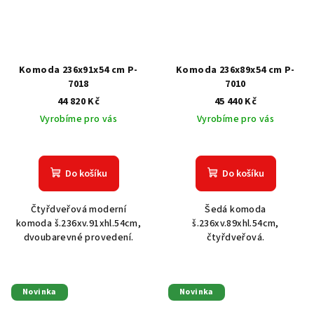
Komoda 236x91x54 cm P-
Komoda 236x89x54 cm P-
7018
7010
44 820 Kč
45 440 Kč
Vyrobíme pro vás
Vyrobíme pro vás
Do košíku
Do košíku
Čtyřdveřová moderní
Šedá komoda
komoda š.236xv.91xhl.54cm,
š.236xv.89xhl.54cm,
dvoubarevné provedení.
čtyřdveřová.
Novinka
Novinka