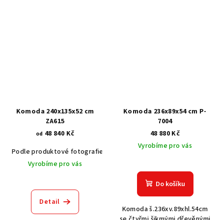
Komoda 240x135x52 cm
Komoda 236x89x54 cm P-
ZA615
7004
48 840 Kč
48 880 Kč
od
Vyrobíme pro vás
Podle produktové fotografie
Akát vintage BT1551
Dub světlý
Vyrobíme pro vás
Do košíku
Detail
Komoda š.236xv.89xhl.54cm
se čtyřmi šikmými dřevěnými