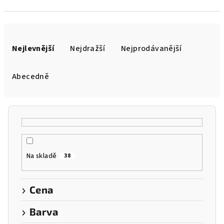
Ř
a
Nejlevnější
Nejdražší
Nejprodávanější
z
e
Abecedně
n
í
p
r
o
Na skladě
38
d
u
k
Cena
t
Barva
ů