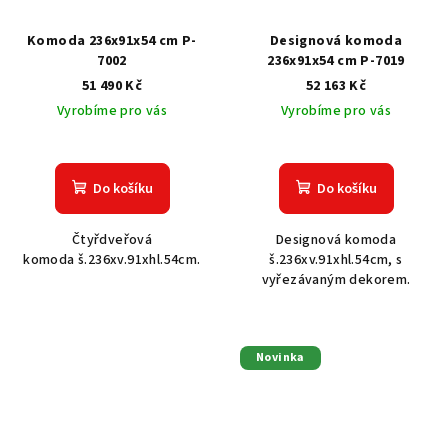
Komoda 236x91x54 cm P-
Designová komoda
7002
236x91x54 cm P-7019
51 490 Kč
52 163 Kč
Vyrobíme pro vás
Vyrobíme pro vás
Do košíku
Do košíku
Čtyřdveřová
Designová komoda
komoda š.236xv.91xhl.54cm.
š.236xv.91xhl.54cm, s
vyřezávaným dekorem.
Novinka