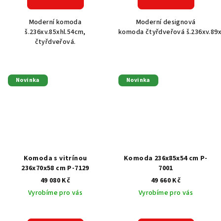
Moderní komoda
Moderní designová
š.236xv.85xhl.54cm,
komoda čtyřdveřová š.236xv.89x
čtyřdveřová.
Novinka
Novinka
Komoda s vitrínou
Komoda 236x85x54 cm P-
236x70x58 cm P-7129
7001
49 080 Kč
49 660 Kč
Vyrobíme pro vás
Vyrobíme pro vás