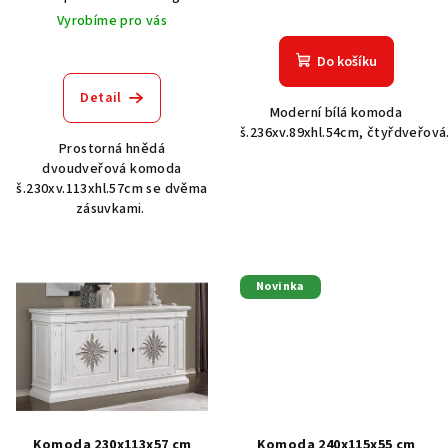
k
Vyrobíme pro vás
t
Do košíku
ů
Detail
Moderní bílá komoda
š.236xv.89xhl.54cm, čtyřdveřová
Prostorná hnědá
dvoudveřová komoda
š.230xv.113xhl.57cm se dvěma
zásuvkami.
Novinka
Komoda 230x113x57 cm
Komoda 240x115x55 cm