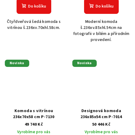
Do košíku
Do košíku
Čtyřdveřová šedá komoda s
Moderní komoda
vitrínou š.236xv.70xhl.58cm.
š.236xv.85xhl.54cm na
fotografii v bílém a přírodním
provedení.
Novinka
Novinka
Komoda s vitrínou
Designová komoda
236x70x58 cm P-7130
236x85x54 cm P-7014
49 740 Kč
50 446 Kč
Vyrobíme pro vás
Vyrobíme pro vás