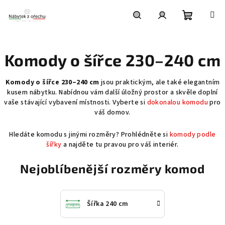
Přejít
na
obsah
Nákupní
Hledat
Přihlášení
Komody o šířce 230–240 cm
košík
Komody o šířce 230–240 cm
jsou praktickým, ale také elegantním
kusem nábytku. Nabídnou vám další úložný prostor a skvěle doplní
vaše stávající vybavení místnosti. Vyberte si
dokonalou komodu
pro
váš domov.
Hledáte komodu s jinými rozměry? Prohlédněte si
komody podle
šířky
a najděte tu pravou pro váš interiér.
Nejoblíbenější rozměry komod
Šířka 240 cm