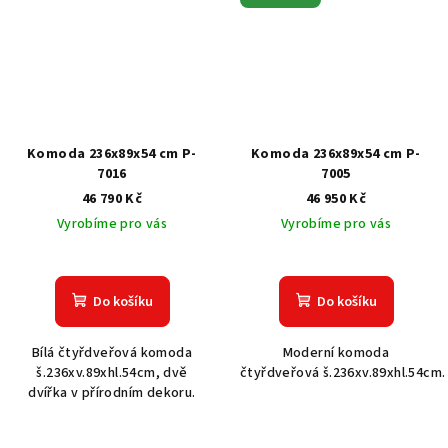
Komoda 236x89x54 cm P-
Komoda 236x89x54 cm P-
7016
7005
46 790 Kč
46 950 Kč
Vyrobíme pro vás
Vyrobíme pro vás
Do košíku
Do košíku
Bílá čtyřdveřová komoda
Moderní komoda
š.236xv.89xhl.54cm, dvě
čtyřdveřová š.236xv.89xhl.54cm.
dvířka v přírodním dekoru.