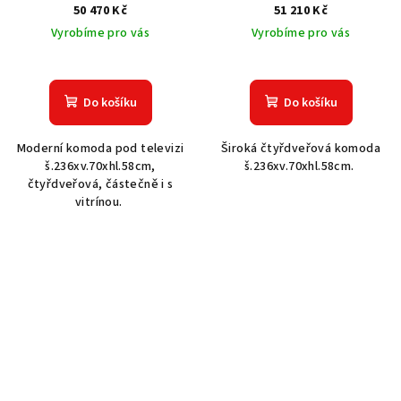
50 470 Kč
51 210 Kč
Vyrobíme pro vás
Vyrobíme pro vás
Do košíku
Do košíku
Moderní komoda pod televizi
Široká čtyřdveřová komoda
š.236xv.70xhl.58cm,
š.236xv.70xhl.58cm.
čtyřdveřová, částečně i s
vitrínou.