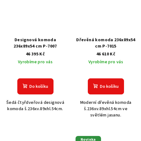
Designová komoda
Dřevěná komoda 236x89x54
236x89x54 cm P-7007
cm P-7015
46 395 Kč
46 610 Kč
Vyrobíme pro vás
Vyrobíme pro vás
Do košíku
Do košíku
Šedá čtyřdveřová designová
Moderní dřevěná komoda
komoda š.236xv.89xhl.54cm.
š.236xv.89xhl.54cm ve
světlém jasanu.
Novinka