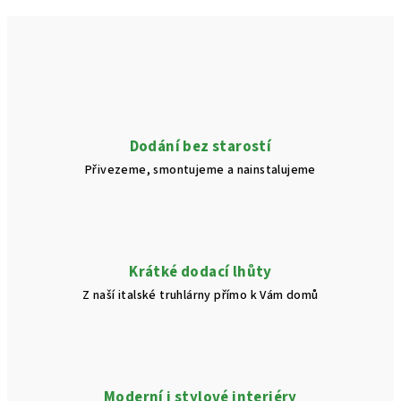
Dodání bez starostí
Přivezeme, smontujeme a nainstalujeme
Krátké dodací lhůty
Z naší italské truhlárny přímo k Vám domů
Moderní i stylové interiéry