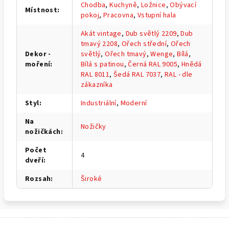
Chodba
,
Kuchyně
,
Ložnice
,
Obývací
Místnost
:
pokoj
,
Pracovna
,
Vstupní hala
Akát vintage
,
Dub světlý 2209
,
Dub
tmavý 2208
,
Ořech střední
,
Ořech
Dekor -
světlý
,
Ořech tmavý
,
Wenge
,
Bílá
,
moření
:
Bílá s patinou
,
Černá RAL 9005
,
Hnědá
RAL 8011
,
Šedá RAL 7037
,
RAL - dle
zákazníka
Styl
:
Industriální
,
Moderní
Na
Nožičky
nožičkách
:
Počet
4
dveří
:
Rozsah
:
Široké
Z