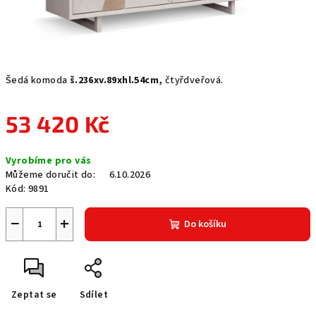
Šedá komoda
š.236xv.89xhl.54cm,
čtyřdveřová.
53 420 Kč
Měrná
Vyrobíme pro vás
cena:
Můžeme doručit do:
6.10.2026
Kód:
9891
−
+
Do košíku
Zeptat se
Sdílet