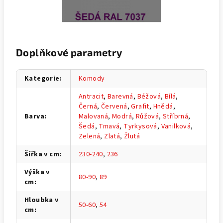
Doplňkové parametry
Kategorie
:
Komody
Antracit
,
Barevná
,
Béžová
,
Bílá
,
Černá
,
Červená
,
Grafit
,
Hnědá
,
Barva
:
Malovaná
,
Modrá
,
Růžová
,
Stříbrná
,
Šedá
,
Tmavá
,
Tyrkysová
,
Vanilková
,
Zelená
,
Zlatá
,
Žlutá
Šířka v cm
:
230-240
,
236
Výška v
80-90
,
89
cm
:
Hloubka v
50-60
,
54
cm
: