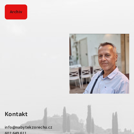
Archiv
Kontakt
info
@
nabytekzorechu.cz
602 649 611