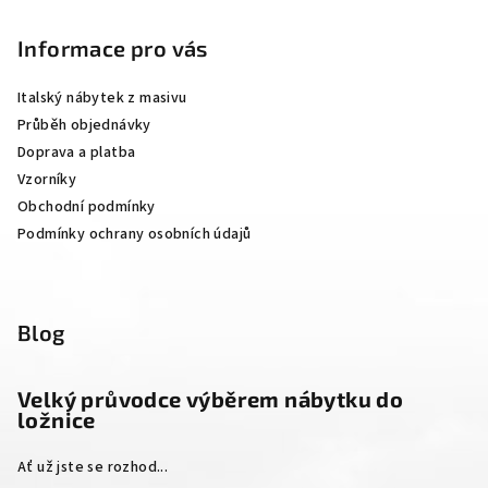
á
p
Informace pro vás
a
Italský nábytek z masivu
t
Průběh objednávky
í
Doprava a platba
Vzorníky
Obchodní podmínky
Podmínky ochrany osobních údajů
Blog
Velký průvodce výběrem nábytku do
ložnice
Ať už jste se rozhod...