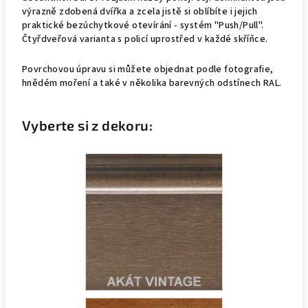
výrazně zdobená dvířka a zcela jistě si oblíbíte i jejich
praktické bezúchytkové otevírání - systém "Push/Pull".
Čtyřdveřová varianta s policí uprostřed v každé skříňce.
Povrchovou úpravu si můžete objednat podle fotografie,
hnědém moření a také v několika barevných odstínech RAL.
Vyberte si z dekoru: