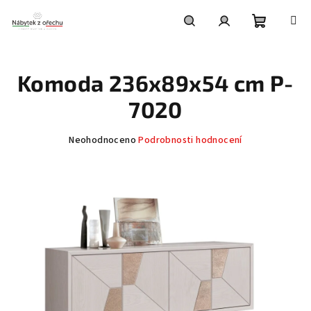
Přejít
na
obsah
Nákupní
Hledat
Přihlášení
Komoda 236x89x54 cm P-
košík
7020
Průměrné
Neohodnoceno
Podrobnosti hodnocení
hodnocení
produktu
je
0,0
z
5
hvězdiček.