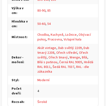
Výška v
80-90
,
85
cm
:
Hloubka v
50-60
,
54
cm
:
Chodba
,
Kuchyně
,
Ložnice
,
Obývací
Místnost
:
pokoj
,
Pracovna
,
Vstupní hala
Akát vintage
,
Dub světlý 2209
,
Dub
tmavý 2208
,
Ořech střední
,
Ořech
Dekor -
světlý
,
Ořech tmavý
,
Wenge
,
Bílá
,
moření
:
Bílá s patinou
,
Černá RAL 9005
,
Hnědá
RAL 8011
,
Šedá RAL 7037
,
RAL - dle
zákazníka
Styl
:
Moderní
Počet
4
dveří
:
Rozsah
:
Široké