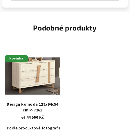
Podobné produkty
Novinka
Design komoda 129x94x54
cm P-7261
44 560 Kč
od
Podle produktové fotografie
Bílá
Bílá s patinou BT9001-A6
Č