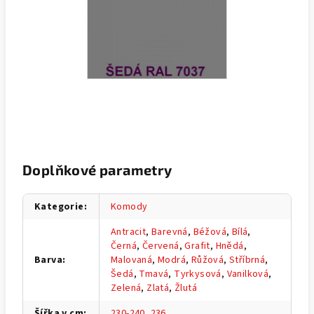
Doplňkové parametry
Kategorie
:
Komody
Antracit
,
Barevná
,
Béžová
,
Bílá
,
Černá
,
Červená
,
Grafit
,
Hnědá
,
Barva
:
Malovaná
,
Modrá
,
Růžová
,
Stříbrná
,
Šedá
,
Tmavá
,
Tyrkysová
,
Vanilková
,
Zelená
,
Zlatá
,
Žlutá
Šířka v cm
:
230-240
,
236