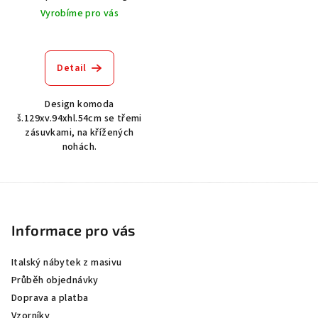
Vyrobíme pro vás
Detail
Design komoda
š.129xv.94xhl.54cm se třemi
zásuvkami, na křížených
nohách.
Z
á
p
Informace pro vás
a
Italský nábytek z masivu
t
Průběh objednávky
í
Doprava a platba
Vzorníky