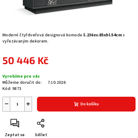
Moderní čtyřdveřová designová komoda
š.236xv.85xhl.54cm
s
vyřezávaným dekorem.
50 446 Kč
Měrná
Vyrobíme pro vás
cena:
Můžeme doručit do:
7.10.2026
Kód:
9873
−
+
Do košíku
Zeptat se
Sdílet