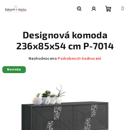
Přejít
na
obsah
Nákupní
Hledat
Přihlášení
Designová komoda
košík
236x85x54 cm P-7014
Průměrné
Neohodnoceno
Podrobnosti hodnocení
hodnocení
Novinka
produktu
je
0,0
z
5
hvězdiček.