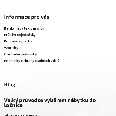
Z
á
p
Informace pro vás
a
Italský nábytek z masivu
t
Průběh objednávky
í
Doprava a platba
Vzorníky
Obchodní podmínky
Podmínky ochrany osobních údajů
Blog
Velký průvodce výběrem nábytku do
ložnice