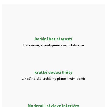
Dodání bez starostí
Přivezeme, smontujeme a nainstalujeme
Krátké dodací lhůty
Z naší italské truhlárny přímo k Vám domů
Moderní i stylové interiéry