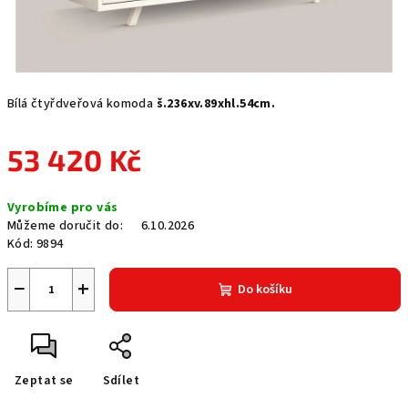
Bílá čtyřdveřová komoda
š.236xv.89xhl.54cm.
53 420 Kč
Měrná
Vyrobíme pro vás
cena:
Můžeme doručit do:
6.10.2026
Kód:
9894
−
+
Do košíku
Zeptat se
Sdílet