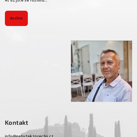
Ať už jste se rozhod...
Archiv
Kontakt
info
@
nabytekzorechu.cz