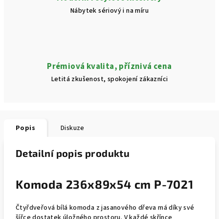
Nábytek sériový i na míru
Prémiová kvalita, příznivá cena
Letitá zkušenost, spokojení zákazníci
Popis
Diskuze
Detailní popis produktu
Komoda 236x89x54 cm P-7021
Čtyřdveřová bílá komoda z jasanového dřeva má díky své
šířce dostatek úložného prostoru. V každé skřínce