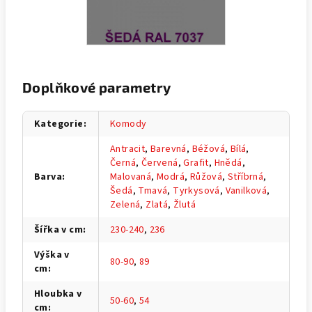
Doplňkové parametry
Kategorie
:
Komody
Antracit
,
Barevná
,
Béžová
,
Bílá
,
Černá
,
Červená
,
Grafit
,
Hnědá
,
Barva
:
Malovaná
,
Modrá
,
Růžová
,
Stříbrná
,
Šedá
,
Tmavá
,
Tyrkysová
,
Vanilková
,
Zelená
,
Zlatá
,
Žlutá
Šířka v cm
:
230-240
,
236
Výška v
80-90
,
89
cm
:
Hloubka v
50-60
,
54
cm
: