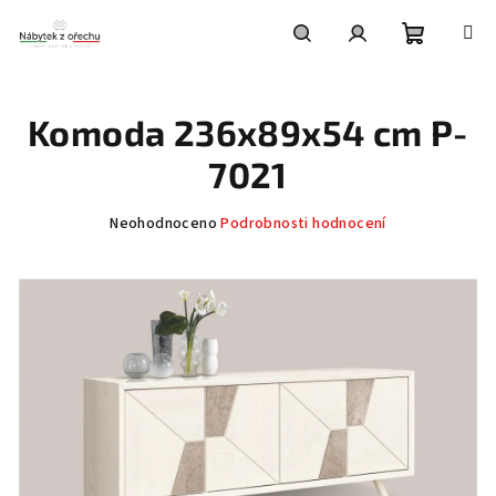
Přejít
na
obsah
Nákupní
Hledat
Přihlášení
Komoda 236x89x54 cm P-
košík
7021
Průměrné
Neohodnoceno
Podrobnosti hodnocení
hodnocení
produktu
je
0,0
z
5
hvězdiček.