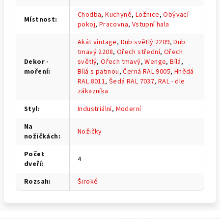
Chodba
,
Kuchyně
,
Ložnice
,
Obývací
Místnost
:
pokoj
,
Pracovna
,
Vstupní hala
Akát vintage
,
Dub světlý 2209
,
Dub
tmavý 2208
,
Ořech střední
,
Ořech
Dekor -
světlý
,
Ořech tmavý
,
Wenge
,
Bílá
,
moření
:
Bílá s patinou
,
Černá RAL 9005
,
Hnědá
RAL 8011
,
Šedá RAL 7037
,
RAL - dle
zákazníka
Styl
:
Industriální
,
Moderní
Na
Nožičky
nožičkách
:
Počet
4
dveří
:
Rozsah
:
Široké