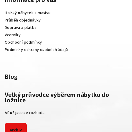
a
Italský nábytek z masivu
t
Průběh objednávky
í
Doprava a platba
Vzorníky
Obchodní podmínky
Podmínky ochrany osobních údajů
Blog
Velký průvodce výběrem nábytku do
ložnice
Ať už jste se rozhod...
Archiv