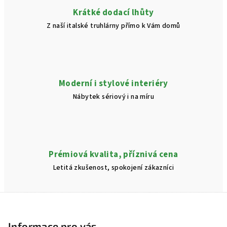
v
Krátké dodací lhůty
ý
Z naší italské truhlárny přímo k Vám domů
p
i
s
u
Moderní i stylové interiéry
Nábytek sériový i na míru
Prémiová kvalita, příznivá cena
Letitá zkušenost, spokojení zákazníci
Z
á
p
Informace pro vás