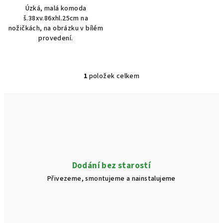
Úzká, malá komoda
š.38xv.86xhl.25cm na
nožičkách, na obrázku v bílém
provedení.
1
položek celkem
O
v
l
á
d
a
c
í
Dodání bez starostí
p
Přivezeme, smontujeme a nainstalujeme
r
v
k
y