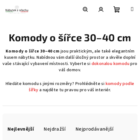
Přejít
na
obsah
Nákupní
Hledat
Přihlášení
Komody o šířce 30–40 cm
košík
Komody o šířce 30–40 cm
jsou praktickým, ale také elegantním
kusem nábytku. Nabídnou vám další úložný prostor a skvěle doplní
vaše stávající vybavení místnosti. Vyberte si
dokonalou komodu
pro
váš domov.
Hledáte komodu s jinými rozměry? Prohlédněte si
komody podle
šířky
a najděte tu pravou pro váš interiér.
Ř
a
Nejlevnější
Nejdražší
Nejprodávanější
z