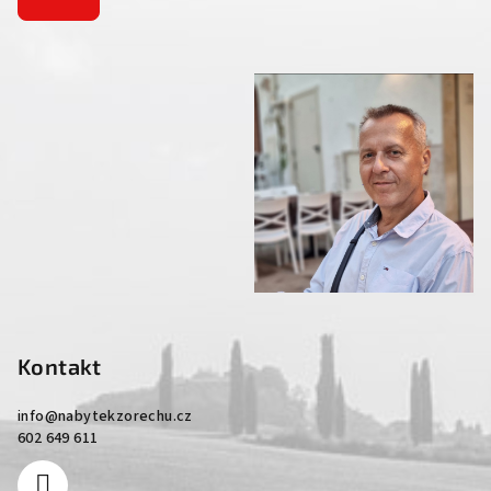
Kontakt
info
@
nabytekzorechu.cz
602 649 611