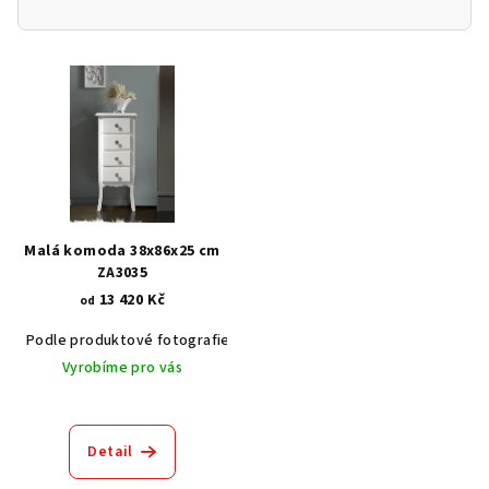
V
ý
p
i
s
p
r
Malá komoda 38x86x25 cm
o
ZA3035
13 420 Kč
d
od
u
Podle produktové fotografie
Akát vintage BT1551
Dub světlý
k
Vyrobíme pro vás
t
ů
Detail