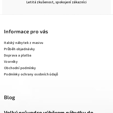
Letitá zkušenost, spokojení zákazníci
Z
á
p
Informace pro vás
a
Italský nábytek z masivu
t
Průběh objednávky
í
Doprava a platba
Vzorníky
Obchodní podmínky
Podmínky ochrany osobních údajů
Blog
Velký průvodce výběrem nábytku do