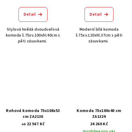
Detail
Detail
Stylová hnědá dvoudveřová
Moderní bílá komoda
komoda š.75xv.100xhl.40cm s
š.75xv.120xhl.37cm s pěti
pěti zásuvkami.
zásuvkami.
Rohová komoda 75x108x53
Komoda 75x100x40 cm
cm ZA2136
ZA1329
22 567 Kč
24 260 Kč
od
Vyrobíme pro vás