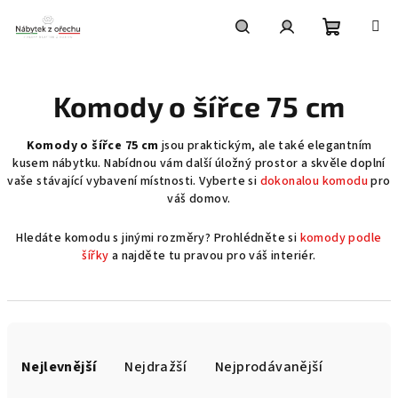
Přejít
na
obsah
Nákupní
Hledat
Přihlášení
Komody o šířce 75 cm
košík
Komody o šířce 75 cm
jsou praktickým, ale také elegantním
kusem nábytku. Nabídnou vám další úložný prostor a skvěle doplní
vaše stávající vybavení místnosti. Vyberte si
dokonalou komodu
pro
váš domov.
Hledáte komodu s jinými rozměry? Prohlédněte si
komody podle
šířky
a najděte tu pravou pro váš interiér.
Ř
a
Nejlevnější
Nejdražší
Nejprodávanější
z