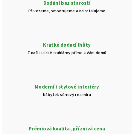
í
Dodání bez starostí
p
Přivezeme, smontujeme a nainstalujeme
r
v
k
y
v
Krátké dodací lhůty
ý
Z naší italské truhlárny přímo k Vám domů
p
i
s
u
Moderní i stylové interiéry
Nábytek sériový i na míru
Prémiová kvalita, příznivá cena