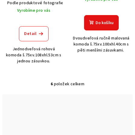
Podle produktové fotografie
Akát vintage BT1551
Dub světlý
Vyrobíme pro vás
Do košíku
Detail
Dvoudveřová ručně malovaná
komoda š.75xv.100xhl.40cm s
Jednodveřová rohová
pěti menšími zásuvkami.
komoda š.75xv.108xhl.53cm s
jednou zásuvkou.
6
položek celkem
O
v
l
á
d
a
c