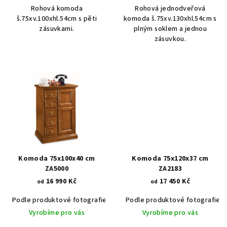
Rohová komoda
Rohová jednodveřová
š.75xv.100xhl.54cm s pěti
komoda š.75xv.130xhl.54cm s
zásuvkami.
plným soklem a jednou
zásuvkou.
Komoda 75x100x40 cm
Komoda 75x120x37 cm
ZA5000
ZA2183
16 990 Kč
17 450 Kč
od
od
Podle produktové fotografie
Akát vintage BT1551
Podle produktové fotografie
Ořech stře
Vyrobíme pro vás
Vyrobíme pro vás