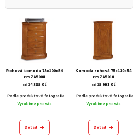
V
ý
p
i
s
p
r
Rohová komoda 75x100x54
Komoda rohová 75x130x54
o
cm ZA5008
cm ZA5010
14 385 Kč
15 991 Kč
d
od
od
u
Podle produktové fotografie
Akát vintage BT1551
Podle produktové fotografie
Dub světlý
k
Vyrobíme pro vás
Vyrobíme pro vás
t
ů
Detail
Detail