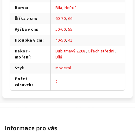
Barva
:
Bílá
,
Hnědá
Šířka v cm
:
60-70
,
66
Výška v cm
:
50-60
,
55
Hloubka v cm
:
40-50
,
41
Dekor -
Dub tmavý 2208
,
Ořech střední
,
moření
:
Bílá
Styl
:
Moderní
Počet
2
zásuvek
:
Z
á
p
Informace pro vás