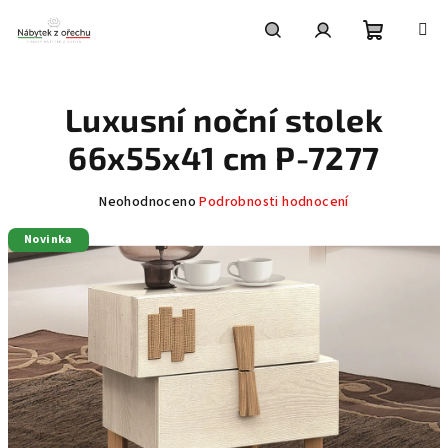
Přejít
na
obsah
Nákupní
Hledat
Přihlášení
Luxusní noční stolek
košík
66x55x41 cm P-7277
Průměrné
Neohodnoceno
Podrobnosti hodnocení
hodnocení
Novinka
produktu
je
0,0
z
5
hvězdiček.