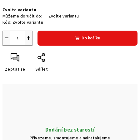
Měrná
Zvolte variantu
cena:
Můžeme doručit do:
Zvolte variantu
Kód:
Zvolte variantu
−
+
Do košíku
Zeptat se
Sdílet
Dodání bez starostí
Přivezeme, smontujeme a nainstalujeme