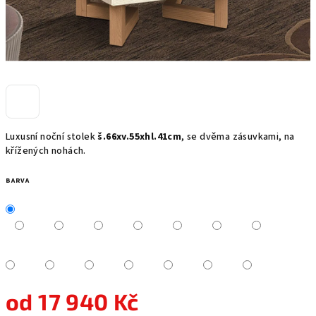
Luxusní noční stolek
š.66xv.55xhl.41cm
, se dvěma zásuvkami, na
křížených nohách.
BARVA
od
17 940 Kč