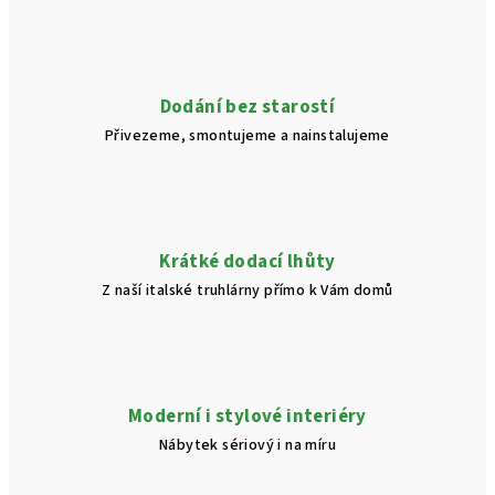
d
a
c
í
Dodání bez starostí
p
Přivezeme, smontujeme a nainstalujeme
r
v
k
y
v
Krátké dodací lhůty
ý
Z naší italské truhlárny přímo k Vám domů
p
i
s
u
Moderní i stylové interiéry
Nábytek sériový i na míru