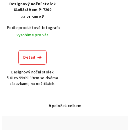
Designový noční stolek
61x55x39 cm P-7200
21 500 Kč
od
Podle produktové fotografie
Bílá
Bílá s patinou BT9001-A6
Č
Vyrobíme pro vás
Detail
Designový noční stolek
š.61xv.55xhl.39cm se dvěma
zásuvkami, na nožičkách.
9
položek celkem
O
v
l
á