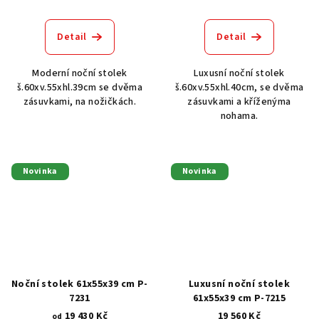
Detail
Detail
Moderní noční stolek
Luxusní noční stolek
š.60xv.55xhl.39cm se dvěma
š.60xv.55xhl.40cm, se dvěma
zásuvkami, na nožičkách.
zásuvkami a kříženýma
nohama.
Novinka
Novinka
Noční stolek 61x55x39 cm P-
Luxusní noční stolek
7231
61x55x39 cm P-7215
19 430 Kč
19 560 Kč
od