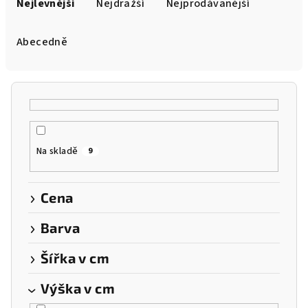
a
Nejlevnější
Nejdražší
Nejprodávanější
z
e
Abecedně
n
í
p
r
o
Na skladě
9
d
u
k
Cena
t
Barva
ů
Šířka v cm
Výška v cm