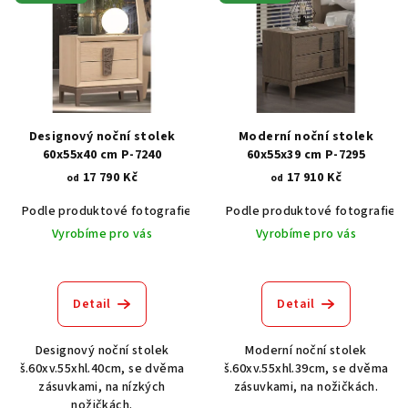
ý
p
i
s
p
r
Designový noční stolek
Moderní noční stolek
o
60x55x40 cm P-7240
60x55x39 cm P-7295
17 790 Kč
17 910 Kč
d
od
od
u
Podle produktové fotografie
Akát vintage BT1551
Podle produktové fotografie
Dub světlý
k
Vyrobíme pro vás
Vyrobíme pro vás
t
ů
Detail
Detail
Designový noční stolek
Moderní noční stolek
š.60xv.55xhl.40cm, se dvěma
š.60xv.55xhl.39cm, se dvěma
zásuvkami, na nízkých
zásuvkami, na nožičkách.
nožičkách.