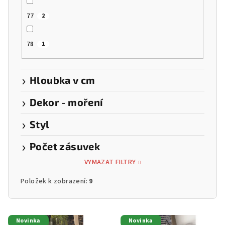
77
2
78
1
Hloubka v cm
Dekor - moření
Styl
Počet zásuvek
VYMAZAT FILTRY
Položek k zobrazení:
9
V
Novinka
Novinka