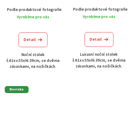
Podle produktové fotografie
Podle produktové fotografie
Akát vintage BT1551
Dub světlý
Vyrobíme pro vás
Vyrobíme pro vás
Detail
Detail
Luxusní noční stolek
Noční stolek
š.61xv.55xhl.39cm, se dvěma
š.61xv.55xhl.39cm, se dvěma
zásuvkami, na nožičkách.
zásuvkami, na nožičkách.
Novinka