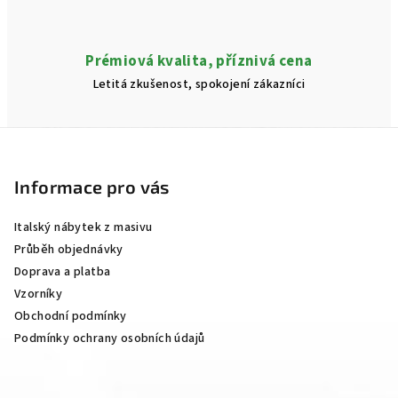
Prémiová kvalita, příznivá cena
Letitá zkušenost, spokojení zákazníci
Z
á
p
Informace pro vás
a
Italský nábytek z masivu
t
Průběh objednávky
í
Doprava a platba
Vzorníky
Obchodní podmínky
Podmínky ochrany osobních údajů