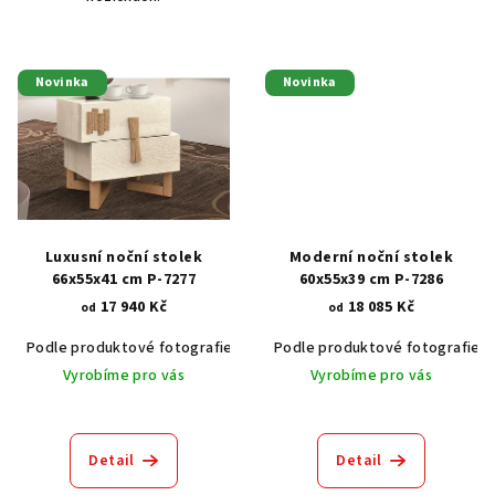
Novinka
Novinka
Luxusní noční stolek
Moderní noční stolek
66x55x41 cm P-7277
60x55x39 cm P-7286
17 940 Kč
18 085 Kč
od
od
Podle produktové fotografie
Akát vintage BT1551
Podle produktové fotografie
Dub světlý
Vyrobíme pro vás
Vyrobíme pro vás
Detail
Detail