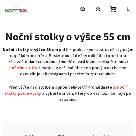
Přejít
na
obsah
Nákupní
Hledat
Přihlášení
Noční stolky o výšce 55 cm
košík
Noční stolky o výšce 55 cm
patří k praktickým a zároveň stylovým
doplňkům interiéru. Poskytnou užitečný odkládací prostor a
zároveň doladí celkovou atmosféru vaší ložnice. Najděte mezi
nočními stolky
z masivu v naší nabídce ten pravý a nechte se
okouzlit jejich designem i precizním zpracováním.
Přemýšlíte nad stolkem s jinou velikostí? Prohlédněte si
noční
stolky podle výšky
a vyberte si ten, který do vaší ložnice nejlépe
zapadne.
Ř