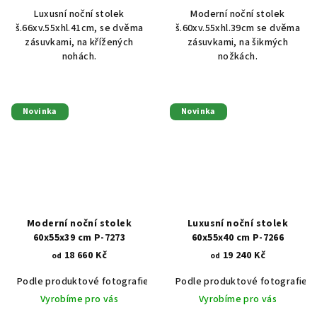
Luxusní noční stolek
Moderní noční stolek
š.66xv.55xhl.41cm, se dvěma
š.60xv.55xhl.39cm se dvěma
zásuvkami, na křížených
zásuvkami, na šikmých
nohách.
nožkách.
Novinka
Novinka
Moderní noční stolek
Luxusní noční stolek
60x55x39 cm P-7273
60x55x40 cm P-7266
18 660 Kč
19 240 Kč
od
od
Podle produktové fotografie
Bílá
Podle produktové fotografie
Bílá s patinou BT9001-A6
Č
Vyrobíme pro vás
Vyrobíme pro vás