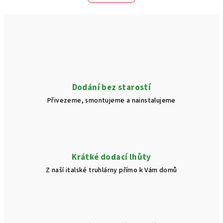
o
d
v
a
á
n
c
í
í
p
r
v
Dodání bez starostí
k
Přivezeme, smontujeme a nainstalujeme
y
v
ý
p
i
Krátké dodací lhůty
s
Z naší italské truhlárny přímo k Vám domů
u