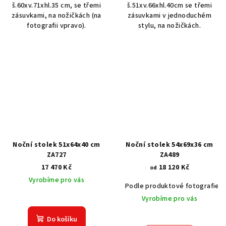
š.60xv.71xhl.35 cm, se třemi
š.51xv.66xhl.40cm se třemi
zásuvkami, na nožičkách (na
zásuvkami v jednoduchém
fotografii vpravo).
stylu, na nožičkách.
Noční stolek 51x64x40 cm
Noční stolek 54x69x36 cm
ZA727
ZA489
17 470 Kč
18 120 Kč
od
Vyrobíme pro vás
Podle produktové fotografie
Vyrobíme pro vás
Do košíku