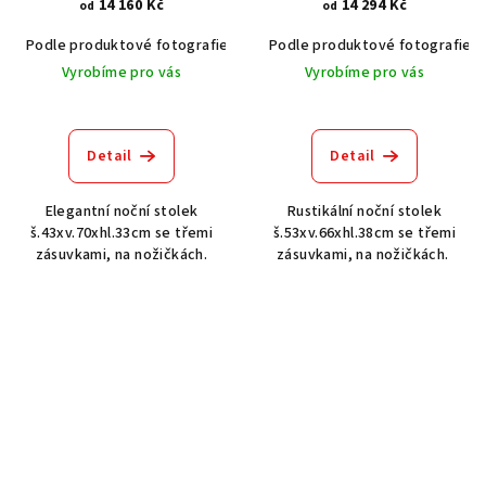
14 160 Kč
14 294 Kč
od
od
Podle produktové fotografie
Akát vintage BT1551
Podle produktové fotografie
Dub světlý
Vyrobíme pro vás
Vyrobíme pro vás
Detail
Detail
Elegantní noční stolek
Rustikální noční stolek
š.43xv.70xhl.33cm se třemi
š.53xv.66xhl.38cm se třemi
zásuvkami, na nožičkách.
zásuvkami, na nožičkách.