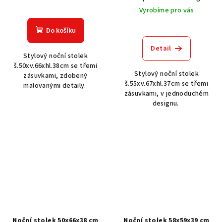
Vyrobíme pro vás
Do košíku
Detail
Stylový noční stolek
š.50xv.66xhl.38cm se třemi
Stylový noční stolek
zásuvkami, zdobený
š.55xv.67xhl.37cm se třemi
malovanými detaily.
zásuvkami, v jednoduchém
designu.
Noční stolek 50x66x38 cm
Noční stolek 58x59x39 cm