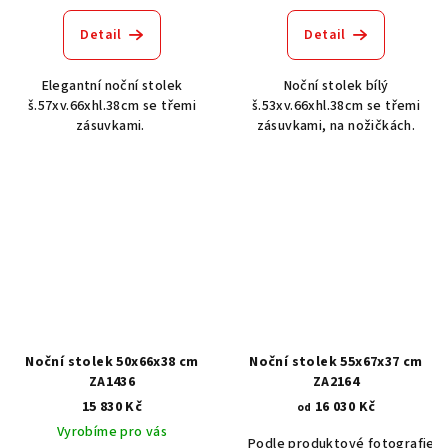
Detail
Detail
Elegantní noční stolek
Noční stolek bílý
š.57xv.66xhl.38cm se třemi
š.53xv.66xhl.38cm se třemi
zásuvkami.
zásuvkami, na nožičkách.
Noční stolek 50x66x38 cm
Noční stolek 55x67x37 cm
ZA1436
ZA2164
15 830 Kč
16 030 Kč
od
Vyrobíme pro vás
Podle produktové fotografie