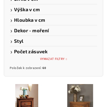
Výška v cm
Hloubka v cm
Dekor - moření
Styl
Počet zásuvek
VYMAZAT FILTRY
Položek k zobrazení:
60
V
ý
p
i