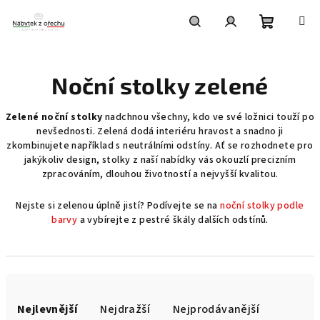
Přejít
na
obsah
Nákupní
Hledat
Přihlášení
Noční stolky zelené
košík
Zelené noční stolky
nadchnou všechny, kdo ve své ložnici touží po
nevšednosti. Zelená dodá interiéru hravost a snadno ji
zkombinujete například s neutrálními odstíny. Ať se rozhodnete pro
jakýkoliv design, stolky z naší nabídky vás okouzlí precizním
zpracováním, dlouhou životností a nejvyšší kvalitou.
Nejste si zelenou úplně jistí? Podívejte se na
noční stolky podle
barvy
a vybírejte z pestré škály dalších odstínů.
Ř
a
Nejlevnější
Nejdražší
Nejprodávanější