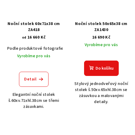
Noční stolek 60x71x38 cm
Noční stolek 50x65x38 cm
ZA418
ZA1430
16 660 Kč
16 690 Kč
od
Vyrobíme pro vás
Podle produktové fotografie
Akát vintage BT1551
Dub světlý
Vyrobíme pro vás
Do košíku
Detail
Stylový jednodveřový noční
stolek š.50xv.65xhl.38cm se
Elegantní noční stolek
zásuvkou a malovanými
š.60xv.71xhl.38cm se třemi
detaily.
zásuvkami.