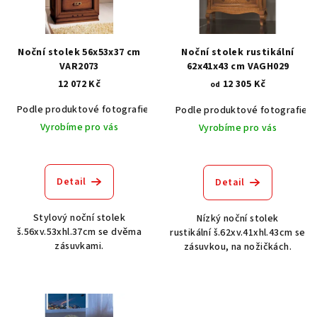
s
p
r
Noční stolek 56x53x37 cm
Noční stolek rustikální
o
VAR2073
62x41x43 cm VAGH029
12 072 Kč
12 305 Kč
d
od
u
Podle produktové fotografie
Akát vintage BT1551
Dub světlý
Podle produktové fotografie
k
Vyrobíme pro vás
Vyrobíme pro vás
t
ů
Detail
Detail
Stylový noční stolek
Nízký noční stolek
š.56xv.53xhl.37cm se dvěma
rustikální š.62xv.41xhl.43cm se
zásuvkami.
zásuvkou, na nožičkách.