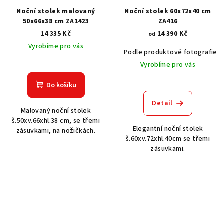
Noční stolek malovaný
Noční stolek 60x72x40 cm
50x66x38 cm ZA1423
ZA416
14 335 Kč
14 390 Kč
od
Vyrobíme pro vás
Podle produktové fotografie
Vyrobíme pro vás
Do košíku
Detail
Malovaný noční stolek
š.50xv.66xhl.38 cm, se třemi
Elegantní noční stolek
zásuvkami, na nožičkách.
š.60xv.72xhl.40cm se třemi
zásuvkami.