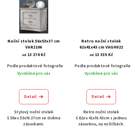
Noční stolek 56x53x37 cm
Retro noční stolek
VAR2106
62x41x43 cm VAGH022
13 274 Kč
13 335 Kč
od
od
Podle produktové fotografie
Bílá
Podle produktové fotografie
Bílá s patinou BT9001-A6
Č
Vyrobíme pro vás
Vyrobíme pro vás
Detail
Detail
Stylový noční stolek
Retro noční stolek
š.56xv.53xhl.37cm se dvěma
š.62xv.41xhl.43cm s jednou
zásuvkami.
zásuvkou, na nožičkách.