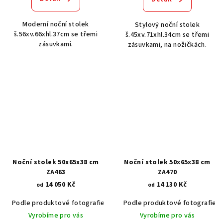
Moderní noční stolek
Stylový noční stolek
š.56xv.66xhl.37cm se třemi
š.45xv.71xhl.34cm se třemi
zásuvkami.
zásuvkami, na nožičkách.
Noční stolek 50x65x38 cm
Noční stolek 50x65x38 cm
ZA463
ZA470
14 050 Kč
14 130 Kč
od
od
Podle produktové fotografie
Akát vintage BT1551
Podle produktové fotografie
Dub světlý
Vyrobíme pro vás
Vyrobíme pro vás