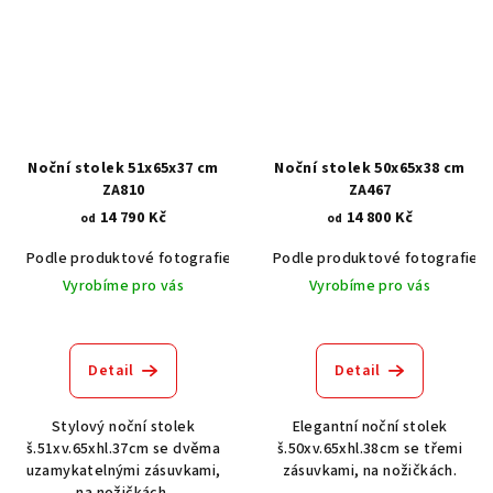
Noční stolek 51x65x37 cm
Noční stolek 50x65x38 cm
ZA810
ZA467
14 790 Kč
14 800 Kč
od
od
Podle produktové fotografie
Akát vintage BT1551
Podle produktové fotografie
Dub světlý
Vyrobíme pro vás
Vyrobíme pro vás
Detail
Detail
Stylový noční stolek
Elegantní noční stolek
š.51xv.65xhl.37cm se dvěma
š.50xv.65xhl.38cm se třemi
uzamykatelnými zásuvkami,
zásuvkami, na nožičkách.