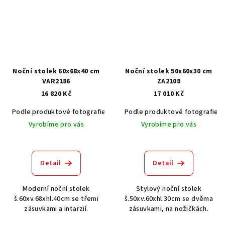
Noční stolek 60x68x40 cm
Noční stolek 50x60x30 cm
VAR2186
ZA2108
16 820 Kč
17 010 Kč
Podle produktové fotografie
Akát vintage BT1551
Podle produktové fotografie
Dub světlý
Vyrobíme pro vás
Vyrobíme pro vás
Detail
Detail
Moderní noční stolek
Stylový noční stolek
š.60xv.68xhl.40cm se třemi
š.50xv.60xhl.30cm se dvěma
zásuvkami a intarzií.
zásuvkami, na nožičkách.