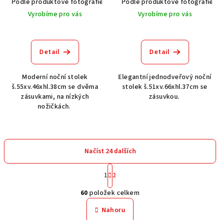
Podle produktové fotografie
Bílá
Podle produktové fotografie
Bílá s patinou BT9001-A6
Č
Vyrobíme pro vás
Vyrobíme pro vás
Detail
Detail
Moderní noční stolek
Elegantní jednodveřový noční
š.55xv.46xhl.38cm se dvěma
stolek š.51xv.66xhl.37cm se
zásuvkami, na nízkých
zásuvkou.
nožičkách.
Načíst 24 dalších
S
1
2
t
O
r
60
položek celkem
á
v
n
l
Nahoru
k
á