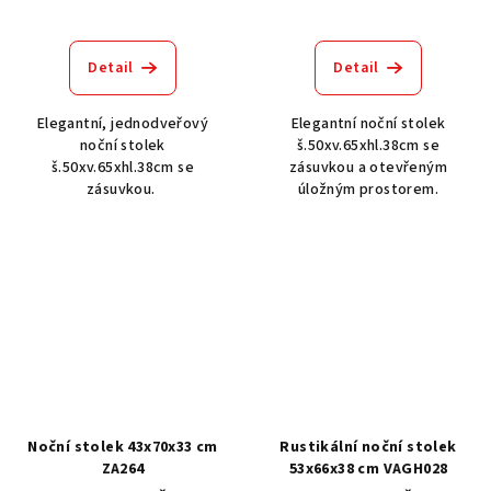
Detail
Detail
Elegantní, jednodveřový
Elegantní noční stolek
noční stolek
š.50xv.65xhl.38cm se
š.50xv.65xhl.38cm se
zásuvkou a otevřeným
zásuvkou.
úložným prostorem.
Noční stolek 43x70x33 cm
Rustikální noční stolek
ZA264
53x66x38 cm VAGH028