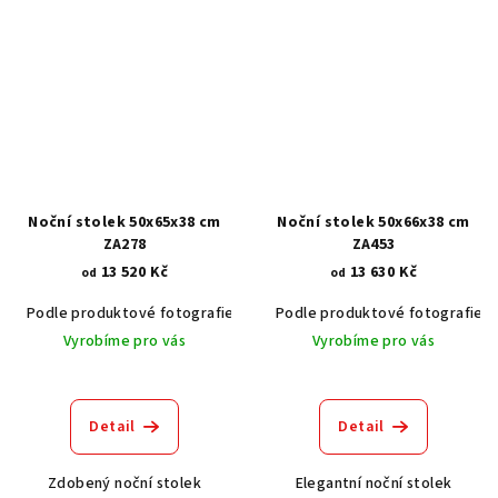
Noční stolek 50x65x38 cm
Noční stolek 50x66x38 cm
ZA278
ZA453
13 520 Kč
13 630 Kč
od
od
Podle produktové fotografie
Akát vintage BT1551
Podle produktové fotografie
Dub světlý
Vyrobíme pro vás
Vyrobíme pro vás
Detail
Detail
Zdobený noční stolek
Elegantní noční stolek