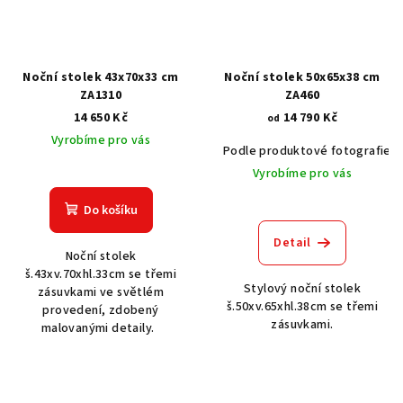
Noční stolek 43x70x33 cm
Noční stolek 50x65x38 cm
ZA1310
ZA460
14 650 Kč
14 790 Kč
od
Vyrobíme pro vás
Podle produktové fotografie
Vyrobíme pro vás
Do košíku
Detail
Noční stolek
š.43xv.70xhl.33cm se třemi
Stylový noční stolek
zásuvkami ve světlém
š.50xv.65xhl.38cm se třemi
provedení, zdobený
zásuvkami.
malovanými detaily.