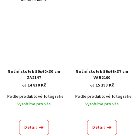
na nožičkách.
Noční stolek 50x60x30 cm
Noční stolek 56x66x37 cm
ZA2147
VAR2100
14 830 Kč
15 193 Kč
od
od
Podle produktové fotografie
Akát vintage BT1551
Podle produktové fotografie
Dub světlý
Vyrobíme pro vás
Vyrobíme pro vás
Detail
Detail