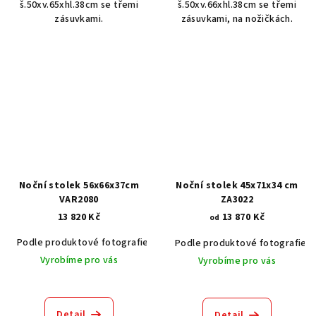
š.50xv.65xhl.38cm se třemi
š.50xv.66xhl.38cm se třemi
zásuvkami.
zásuvkami, na nožičkách.
Noční stolek 56x66x37cm
Noční stolek 45x71x34 cm
VAR2080
ZA3022
13 820 Kč
13 870 Kč
od
Podle produktové fotografie
Akát vintage BT1551
Dub světlý
Podle produktové fotografie
Vyrobíme pro vás
Vyrobíme pro vás
Detail
Detail