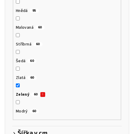
Hnědá
95
Malovaná
60
Stříbrná
60
Šedá
60
Zlatá
60
Zelený
60
Modrý
60
Šířka v cm