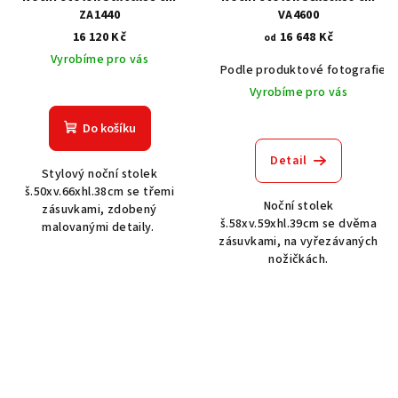
ZA1440
VA4600
16 120 Kč
16 648 Kč
od
Vyrobíme pro vás
Podle produktové fotografie
Vyrobíme pro vás
Do košíku
Detail
Stylový noční stolek
š.50xv.66xhl.38cm se třemi
Noční stolek
zásuvkami, zdobený
š.58xv.59xhl.39cm se dvěma
malovanými detaily.
zásuvkami, na vyřezávaných
nožičkách.