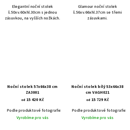
Elegantní noční stolek
Glamour noční stolek
š.50xv.60xhl.30cm s jednou
š.56xv.66xhl.37cm se třemi
zásuvkou, na vyšších nožkách.
zásuvkami.
Noční stolek 57x66x38 cm
Noční stolek bílý 53x66x38
ZA3001
cm VAGH021
15 420 Kč
15 729 Kč
od
od
Podle produktové fotografie
Akát vintage BT1551
Podle produktové fotografie
Dub světlý
Vyrobíme pro vás
Vyrobíme pro vás