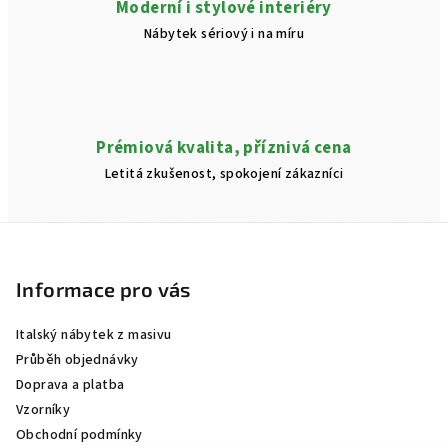
Moderní i stylové interiéry
Nábytek sériový i na míru
Prémiová kvalita, příznivá cena
Letitá zkušenost, spokojení zákazníci
Z
á
p
Informace pro vás
a
Italský nábytek z masivu
t
Průběh objednávky
í
Doprava a platba
Vzorníky
Obchodní podmínky