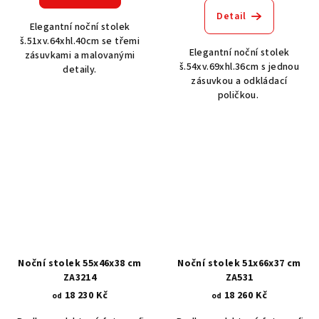
Detail
Elegantní noční stolek
š.51xv.64xhl.40cm se třemi
Elegantní noční stolek
zásuvkami a malovanými
š.54xv.69xhl.36cm s jednou
detaily.
zásuvkou a odkládací
poličkou.
Noční stolek 55x46x38 cm
Noční stolek 51x66x37 cm
ZA3214
ZA531
18 230 Kč
18 260 Kč
od
od