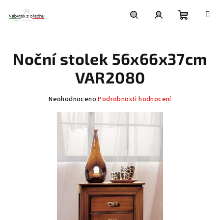
Přejít
na
obsah
Nákupní
Hledat
Přihlášení
Noční stolek 56x66x37cm
košík
VAR2080
Průměrné
Neohodnoceno
Podrobnosti hodnocení
hodnocení
produktu
je
0,0
z
5
hvězdiček.