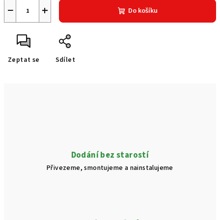
−
+
Do košíku
Zeptat se
Sdílet
Dodání bez starostí
Přivezeme, smontujeme a nainstalujeme