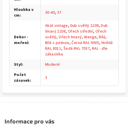
Hloubka v
30-40
,
37
cm
:
Akát vintage
,
Dub světlý 2209
,
Dub
tmavý 2208
,
Ořech střední
,
Ořech
Dekor -
světlý
,
Ořech tmavý
,
Wenge
,
Bílá
,
moření
:
Bílá s patinou
,
Černá RAL 9005
,
Hnědá
RAL 8011
,
Šedá RAL 7037
,
RAL - dle
zákazníka
Styl
:
Moderní
Počet
3
zásuvek
:
Z
á
p
Informace pro vás