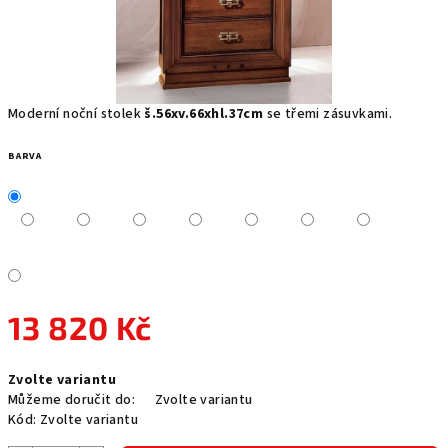
Moderní noční stolek
š.56xv.66xhl.37cm
se třemi zásuvkami.
BARVA
13 820 Kč
Měrná
Zvolte variantu
cena:
Můžeme doručit do:
Zvolte variantu
Kód:
Zvolte variantu