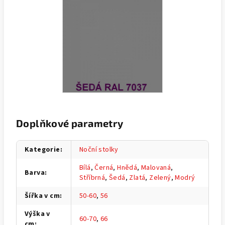
Doplňkové parametry
Kategorie
:
Noční stolky
Bílá
,
Černá
,
Hnědá
,
Malovaná
,
Barva
:
Stříbrná
,
Šedá
,
Zlatá
,
Zelený
,
Modrý
Šířka v cm
:
50-60
,
56
Výška v
60-70
,
66
cm
: