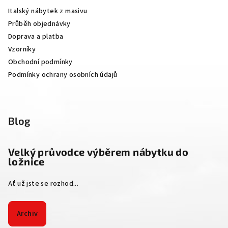
a
Italský nábytek z masivu
t
Průběh objednávky
í
Doprava a platba
Vzorníky
Obchodní podmínky
Podmínky ochrany osobních údajů
Blog
Velký průvodce výběrem nábytku do
ložnice
Ať už jste se rozhod...
Archiv