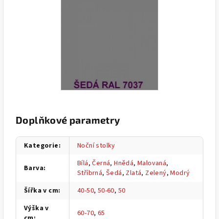
Doplňkové parametry
Kategorie
:
Noční stolky
Bílá
,
Černá
,
Hnědá
,
Malovaná
,
Barva
:
Stříbrná
,
Šedá
,
Zlatá
,
Zelený
,
Modrý
Šířka v cm
:
40-50
,
50-60
,
50
Výška v
60-70
,
65
cm
: