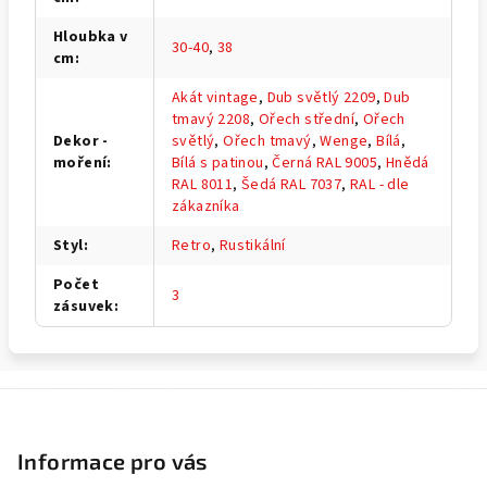
Hloubka v
30-40
,
38
cm
:
Akát vintage
,
Dub světlý 2209
,
Dub
tmavý 2208
,
Ořech střední
,
Ořech
Dekor -
světlý
,
Ořech tmavý
,
Wenge
,
Bílá
,
moření
:
Bílá s patinou
,
Černá RAL 9005
,
Hnědá
RAL 8011
,
Šedá RAL 7037
,
RAL - dle
zákazníka
Styl
:
Retro
,
Rustikální
Počet
3
zásuvek
:
Z
á
p
Informace pro vás