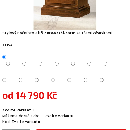
Stylový noční stolek
š.50xv.65xhl.38cm
se třemi zásuvkami.
BARVA
od
14 790 Kč
Měrná
Zvolte variantu
cena:
Můžeme doručit do:
Zvolte variantu
Kód:
Zvolte variantu