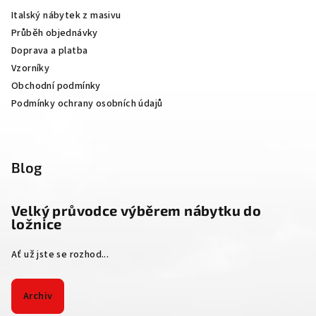
a
Italský nábytek z masivu
t
Průběh objednávky
í
Doprava a platba
Vzorníky
Obchodní podmínky
Podmínky ochrany osobních údajů
Blog
Velký průvodce výběrem nábytku do
ložnice
Ať už jste se rozhod...
Archiv