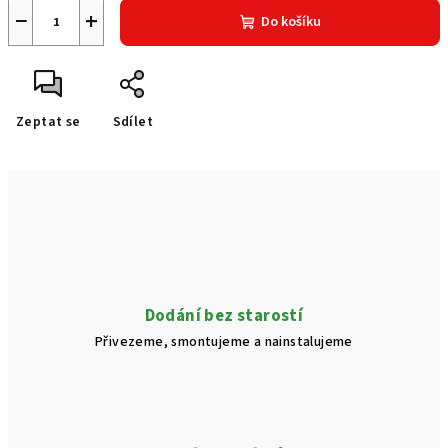
−
+
Do košíku
Zeptat se
Sdílet
Dodání bez starostí
Přivezeme, smontujeme a nainstalujeme