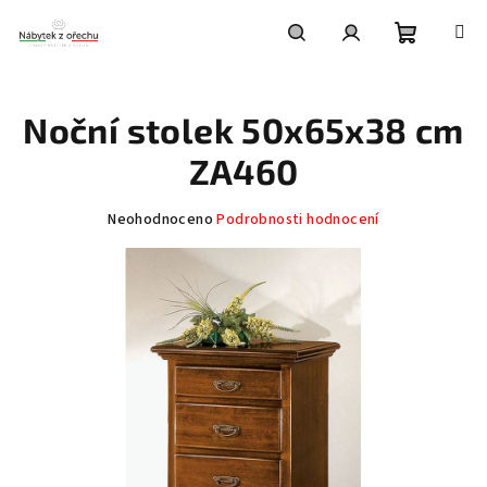
Přejít
na
obsah
Nákupní
Hledat
Přihlášení
Noční stolek 50x65x38 cm
košík
ZA460
Průměrné
Neohodnoceno
Podrobnosti hodnocení
hodnocení
produktu
je
0,0
z
5
hvězdiček.