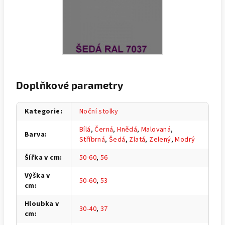
Doplňkové parametry
Kategorie
:
Noční stolky
Bílá
,
Černá
,
Hnědá
,
Malovaná
,
Barva
:
Stříbrná
,
Šedá
,
Zlatá
,
Zelený
,
Modrý
Šířka v cm
:
50-60
,
56
Výška v
50-60
,
53
cm
:
Hloubka v
30-40
,
37
cm
: