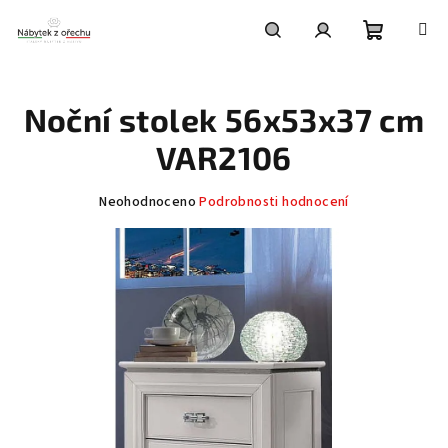
Přejít
na
obsah
Nákupní
Hledat
Přihlášení
Noční stolek 56x53x37 cm
košík
VAR2106
Průměrné
Neohodnoceno
Podrobnosti hodnocení
hodnocení
produktu
je
0,0
z
5
hvězdiček.