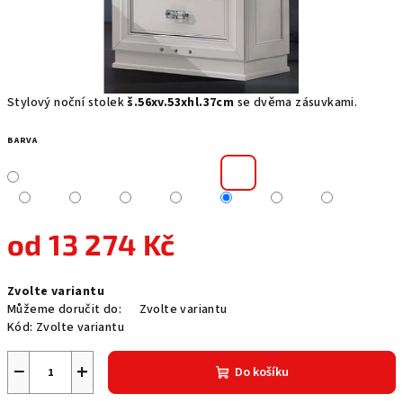
Stylový noční stolek
š.56xv.53xhl.37cm
se dvěma zásuvkami.
BARVA
od
13 274 Kč
Měrná
Zvolte variantu
cena:
Můžeme doručit do:
Zvolte variantu
Kód:
Zvolte variantu
−
+
Do košíku