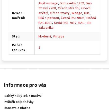
Akát vintage
,
Dub světlý 2209
,
Dub
tmavý 2208
,
Ořech střední
,
Ořech
Dekor -
světlý
,
Ořech tmavý
,
Wenge
,
Bílá
,
moření
:
Bílá s patinou
,
Černá RAL 9005
,
Hnědá
RAL 8011
,
Šedá RAL 7037
,
RAL - dle
zákazníka
Styl
:
Moderní
,
Vintage
Počet
2
zásuvek
:
Z
á
p
Informace pro vás
a
Italský nábytek z masivu
t
Průběh objednávky
í
Doprava a platba