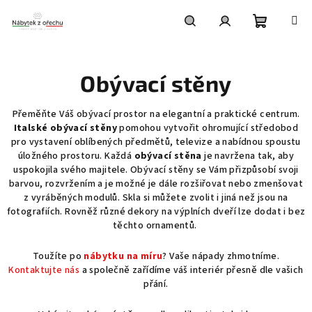
Přejít
na
obsah
Nákupní
Hledat
Přihlášení
Obývací stěny
košík
Přeměňte Váš obývací prostor na elegantní a praktické centrum.
Italské obývací stěny
pomohou vytvořit ohromující středobod
pro vystavení oblíbených předmětů, televize a nabídnou spoustu
úložného prostoru. Každá
obývací stěna
je navržena tak, aby
uspokojila svého majitele. Obývací stěny se Vám přizpůsobí svoji
barvou, rozvržením a je možné je dále rozšiřovat nebo zmenšovat
z vyráběných modulů. Skla si můžete zvolit i jiná než jsou na
fotografiích. Rovněž různé dekory na výplních dveří lze dodat i bez
těchto ornamentů.
Toužíte po
nábytku na míru
? Vaše nápady zhmotníme.
Kontaktujte nás
a společně zařídíme váš interiér přesně dle vašich
přání.