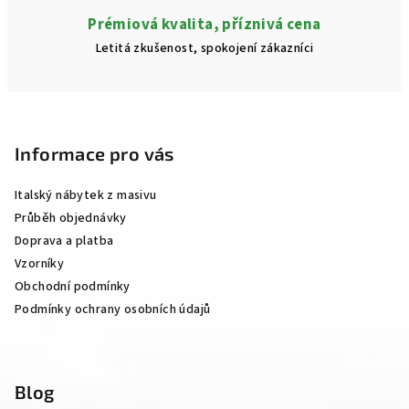
Prémiová kvalita, příznivá cena
Letitá zkušenost, spokojení zákazníci
Z
á
p
Informace pro vás
a
Italský nábytek z masivu
t
Průběh objednávky
í
Doprava a platba
Vzorníky
Obchodní podmínky
Podmínky ochrany osobních údajů
Blog