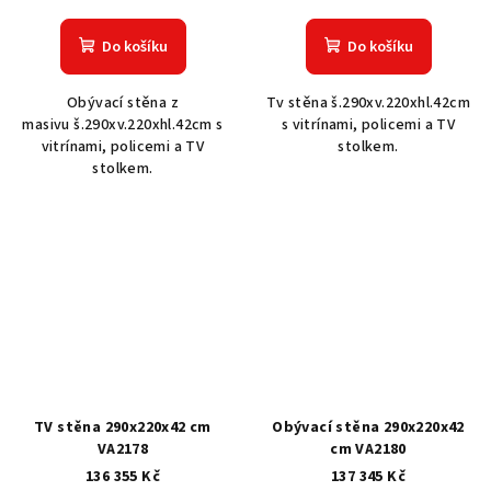
Do košíku
Do košíku
Obývací stěna z
Tv stěna š.290xv.220xhl.42cm
masivu š.290xv.220xhl.42cm s
s vitrínami, policemi a TV
vitrínami, policemi a TV
stolkem.
stolkem.
TV stěna 290x220x42 cm
Obývací stěna 290x220x42
VA2178
cm VA2180
136 355 Kč
137 345 Kč