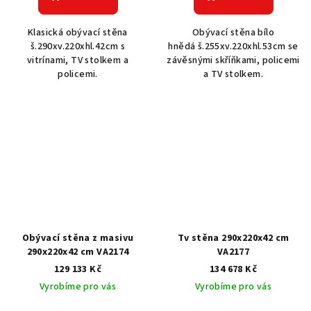
Klasická obývací stěna
Obývací stěna bílo
š.290xv.220xhl.42cm s
hnědá š.255xv.220xhl.53cm se
vitrínami, TV stolkem a
závěsnými skříňkami, policemi
policemi.
a TV stolkem.
Obývací stěna z masivu
Tv stěna 290x220x42 cm
290x220x42 cm VA2174
VA2177
129 133 Kč
134 678 Kč
Vyrobíme pro vás
Vyrobíme pro vás