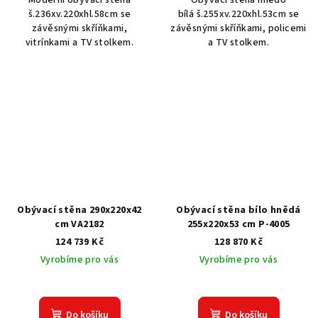
š.236xv.220xhl.58cm se
bílá š.255xv.220xhl.53cm se
závěsnými skříňkami,
závěsnými skříňkami, policemi
vitrínkami a TV stolkem.
a TV stolkem.
Obývací stěna 290x220x42
Obývací stěna bílo hnědá
cm VA2182
255x220x53 cm P-4005
124 739 Kč
128 870 Kč
Vyrobíme pro vás
Vyrobíme pro vás
Do košíku
Do košíku