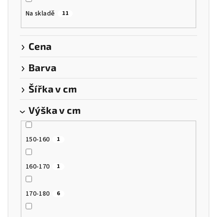
o
Na skladě
11
d
u
k
Cena
t
Barva
ů
Šířka v cm
Výška v cm
150-160
1
160-170
1
170-180
6