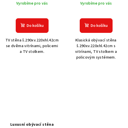
Vyrobíme pro vás
Vyrobíme pro vás
Do košíku
Do košíku
TV stěna š.290xv.220xhl.42cm
Klasická obývací stěna
se dvěma vitrínami, policemi
š.290xv.220xhl.42cm s
a TV stolkem.
vitrínami, TV stolkem a
policovým systémem.
Luxusní obývací stěna