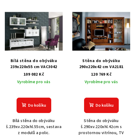
V
ý
p
i
s
p
r
Bílá stěna do obýváku
Stěna do obýváku
o
239x220x55 cm VAC3042
290x220x42 cm VA2181
109 082 Kč
120 769 Kč
d
Vyrobíme pro vás
Vyrobíme pro vás
u
k
t
Do košíku
Do košíku
ů
Bílá stěna do obýváku
Stěna do obýváku
š.239xv.220xhl.55cm, sestava
š.290xv.220xhl.42cm s
z modulů a polic.
prostornou vitrínou, TV