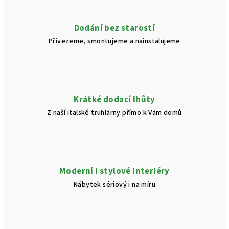
c
í
Dodání bez starostí
p
Přivezeme, smontujeme a nainstalujeme
r
v
k
y
v
Krátké dodací lhůty
ý
Z naší italské truhlárny přímo k Vám domů
p
i
s
u
Moderní i stylové interiéry
Nábytek sériový i na míru