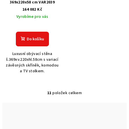
369x220x58 cm VAR2039
164 082 Kč
Vyrobíme pro vás
Do košíku
Luxusní obývací stěna
š.369xv.220xhl.58cm s variací
závěsných skříněk, komodou
a TV stolkem.
11
položek celkem
O
v
l
á
d
a