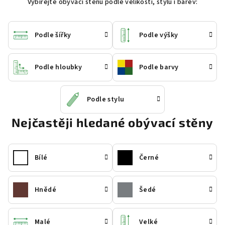
Vybírejte obývací stěnu podle velikosti, stylu i barev:
Podle šířky
Podle výšky
Podle hloubky
Podle barvy
Podle stylu
Nejčastěji hledané obývací stěny
Bílé
Černé
Hnědé
Šedé
Malé
Velké