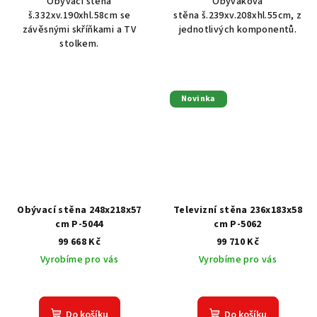
Obývací stěna
Obýváková
š.332xv.190xhl.58cm se
stěna š.239xv.208xhl.55cm, z
závěsnými skříňkami a TV
jednotlivých komponentů.
stolkem.
Novinka
Obývací stěna 248x218x57
Televizní stěna 236x183x58
cm P-5044
cm P-5062
99 668 Kč
99 710 Kč
Vyrobíme pro vás
Vyrobíme pro vás
Do košíku
Do košíku