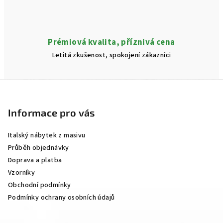
Prémiová kvalita, příznivá cena
Letitá zkušenost, spokojení zákazníci
Z
á
p
Informace pro vás
a
Italský nábytek z masivu
t
Průběh objednávky
í
Doprava a platba
Vzorníky
Obchodní podmínky
Podmínky ochrany osobních údajů