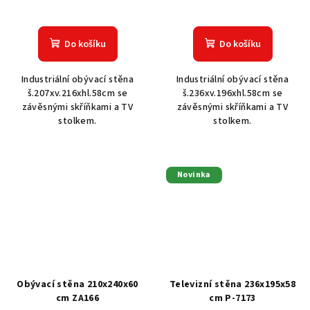
Do košíku
Do košíku
Industriální obývací stěna
Industriální obývací stěna
š.207xv.216xhl.58cm se
š.236xv.196xhl.58cm se
závěsnými skříňkami a TV
závěsnými skříňkami a TV
stolkem.
stolkem.
Novinka
Obývací stěna 210x240x60
Televizní stěna 236x195x58
cm ZA166
cm P-7173