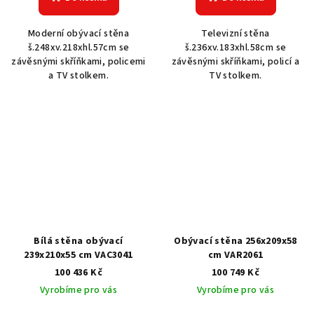
Moderní obývací stěna
Televizní stěna
š.248xv.218xhl.57cm se
š.236xv.183xhl.58cm se
závěsnými skříňkami, policemi
závěsnými skříňkami, policí a
a TV stolkem.
TV stolkem.
Bílá stěna obývací
Obývací stěna 256x209x58
239x210x55 cm VAC3041
cm VAR2061
100 436 Kč
100 749 Kč
Vyrobíme pro vás
Vyrobíme pro vás