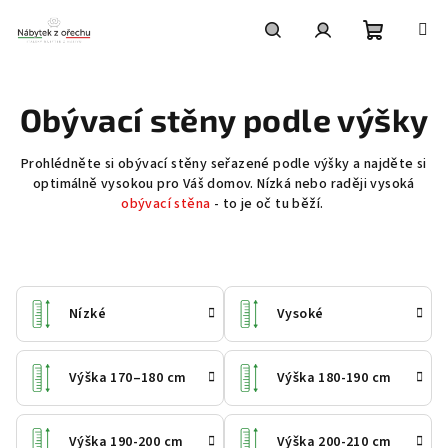
Přejít
na
obsah
Nákupní
Hledat
Přihlášení
Obývací stěny podle výšky
košík
Prohlédněte si obývací stěny seřazené podle výšky a najděte si
optimálně vysokou pro Váš domov. Nízká nebo raději vysoká
obývací stěna
- to je oč tu běží.
Nízké
Vysoké
Výška 170–180 cm
Výška 180-190 cm
Výška 190-200 cm
Výška 200-210 cm