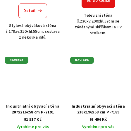
Do košíku
Detail
Televizní stěna
š.236xv.200xhl.57cm se
Stylová obýváková stěna
závěsnými skříňkami a TV
š.179xv.210xhl.55cm, sestava
stolkem.
z několika dílů.
Novinka
Novinka
Industriální obývací stěna
Industriální obývací stěna
207x216x58 cm P-7191
236x196x58 cm P-7189
91 517 Kč
93 496 Kč
Vyrobíme pro vás
Vyrobíme pro vás