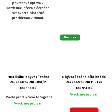
povrchová úprava v
kombinaci dřeva a černého
rámování s částečně
prosklenou vitrínou.
Novinka
Rustikální obývací stěna
Obývací stěna bílo hnědá
269x214x52 cm 1041/P
267x242x58 cm P-7178
106 133 Kč
106 951 Kč
Vyrobíme pro vás
Podle produktové fotografie
Akát vintage BT1551
Dub světlý
Vyrobíme pro vás