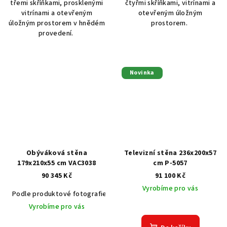
třemi skříňkami, prosklenými
čtyřmi skříňkami, vitrínami a
vitrínami a otevřeným
otevřeným úložným
úložným prostorem v hnědém
prostorem.
provedení.
Novinka
Obýváková stěna
Televizní stěna 236x200x57
179x210x55 cm VAC3038
cm P-5057
90 345 Kč
91 100 Kč
Vyrobíme pro vás
Podle produktové fotografie
Akát vintage BT1551
Dub světlý
Vyrobíme pro vás