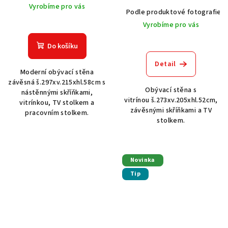
Vyrobíme pro vás
Podle produktové fotografie
Vyrobíme pro vás
Do košíku
Detail
Moderní obývací stěna
závěsná š.297xv.215xhl.58cm s
Obývací stěna s
nástěnnými skříňkami,
vitrínou š.273xv.205xhl.52cm,
vitrínkou, TV stolkem a
závěsnými skříňkami a TV
pracovním stolkem.
stolkem.
Novinka
Tip