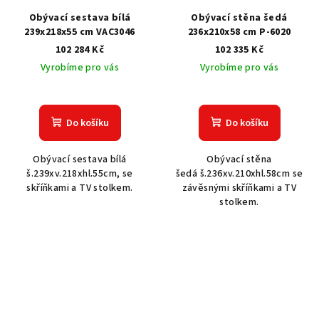
Obývací sestava bílá
Obývací stěna šedá
239x218x55 cm VAC3046
236x210x58 cm P-6020
102 284 Kč
102 335 Kč
Vyrobíme pro vás
Vyrobíme pro vás
Do košíku
Do košíku
Obývací sestava bílá
Obývací stěna
š.239xv.218xhl.55cm, se
šedá š.236xv.210xhl.58cm se
skříňkami a TV stolkem.
závěsnými skříňkami a TV
stolkem.