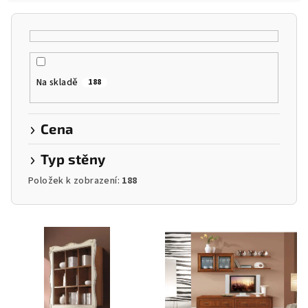
í
p
r
o
Na skladě
188
d
u
k
Cena
t
Typ stěny
ů
Položek k zobrazení:
188
V
ý
p
i
s