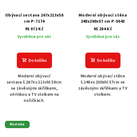
Obývací sestava 267x213x58
Moderní obývací stěna
cm P-7174
248x200x57 cm P-5043
95 072 Kč
95 284 Kč
Vyrobíme pro vás
Vyrobíme pro vás
Do košíku
Do košíku
Moderní obývací
Moderní obývací stěna
sestava š.267xv.213xhl.58cm
š.248xv.200xhl.57cm se
se závěsnými skříňkami,
závěsnými skříňkami a TV
vitrínkou a TV stolkem na
stolkem.
nožičkách.
Novinka