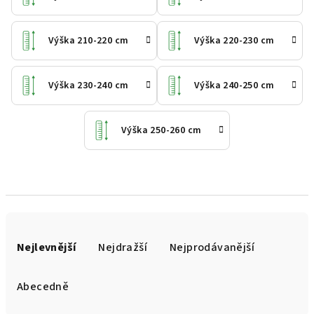
Výška 210-220 cm
Výška 220-230 cm
Výška 230-240 cm
Výška 240-250 cm
Výška 250-260 cm
Ř
a
Nejlevnější
Nejdražší
Nejprodávanější
z
e
Abecedně
n