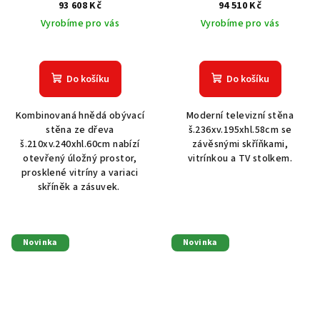
93 608 Kč
94 510 Kč
Vyrobíme pro vás
Vyrobíme pro vás
Do košíku
Do košíku
Kombinovaná hnědá obývací
Moderní televizní stěna
stěna ze dřeva
š.236xv.195xhl.58cm se
š.210xv.240xhl.60cm nabízí
závěsnými skříňkami,
otevřený úložný prostor,
vitrínkou a TV stolkem.
prosklené vitríny a variaci
skříněk a zásuvek.
Novinka
Novinka