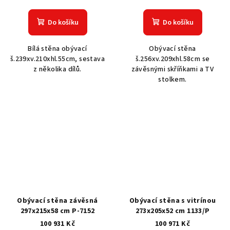
Do košíku
Do košíku
Bílá stěna obývací
Obývací stěna
š.239xv.210xhl.55cm, sestava
š.256xv.209xhl.58cm se
z několika dílů.
závěsnými skříňkami a TV
stolkem.
Obývací stěna závěsná
Obývací stěna s vitrínou
297x215x58 cm P-7152
273x205x52 cm 1133/P
100 931 Kč
100 971 Kč