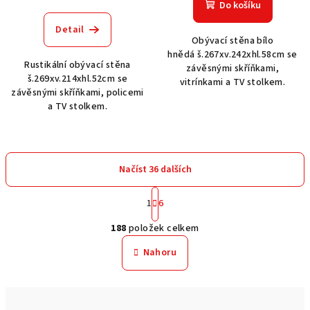
Do košíku
Detail
Obývací stěna bílo
hnědá š.267xv.242xhl.58cm se
Rustikální obývací stěna
závěsnými skříňkami,
š.269xv.214xhl.52cm se
vitrínkami a TV stolkem.
závěsnými skříňkami, policemi
a TV stolkem.
Načíst 36 dalších
S
1
6
t
O
r
188
položek celkem
á
v
n
l
Nahoru
k
á
o
d
v
a
á