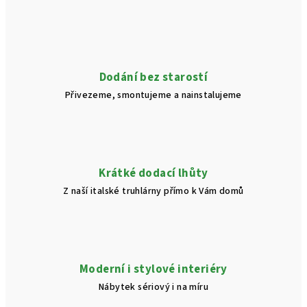
n
c
í
í
p
r
v
Dodání bez starostí
k
Přivezeme, smontujeme a nainstalujeme
y
v
ý
p
i
Krátké dodací lhůty
s
Z naší italské truhlárny přímo k Vám domů
u
Moderní i stylové interiéry
Nábytek sériový i na míru