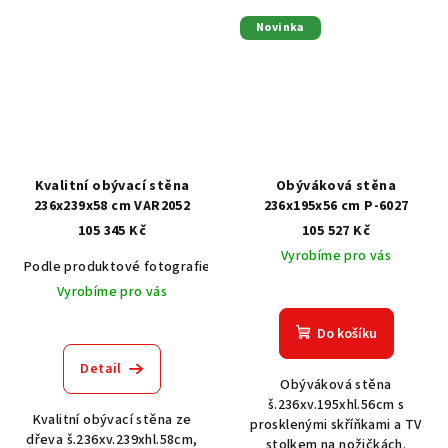
Novinka
Kvalitní obývací stěna
Obýváková stěna
236x239x58 cm VAR2052
236x195x56 cm P-6027
105 345 Kč
105 527 Kč
Vyrobíme pro vás
Podle produktové fotografie
Akát vintage BT1551
Dub světlý
Vyrobíme pro vás
Do košíku
Detail
Obýváková stěna
š.236xv.195xhl.56cm s
Kvalitní obývací stěna ze
prosklenými skříňkami a TV
dřeva š.236xv.239xhl.58cm,
stolkem na nožičkách.