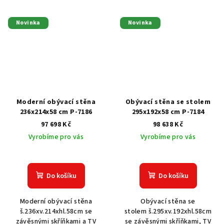
Novinka
Novinka
Moderní obývací stěna
Obývací stěna se stolem
236x214x58 cm P-7186
295x192x58 cm P-7184
97 698 Kč
98 638 Kč
Vyrobíme pro vás
Vyrobíme pro vás
Do košíku
Do košíku
Moderní obývací stěna
Obývací stěna se
š.236xv.214xhl.58cm se
stolem š.295xv.192xhl.58cm
závěsnými skříňkami a TV
se závěsnými skříňkami, TV