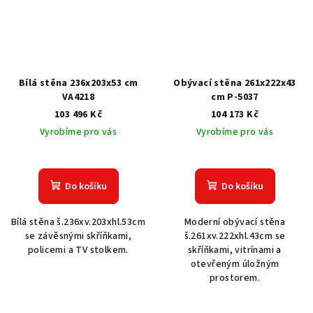
Bílá stěna 236x203x53 cm
Obývací stěna 261x222x43
VA4218
cm P-5037
103 496 Kč
104 173 Kč
Vyrobíme pro vás
Vyrobíme pro vás
Do košíku
Do košíku
Bílá stěna š.236xv.203xhl.53cm
Moderní obývací stěna
se závěsnými skříňkami,
š.261xv.222xhl.43cm se
policemi a TV stolkem.
skříňkami, vitrínami a
otevřeným úložným
prostorem.