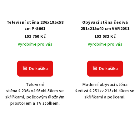
Televizní stěna 236x195x58
Obývací stěna šedivá
cm P-5061
251x215x40 cm VAR2031
102 750 Kč
103 032 Kč
Vyrobíme pro vás
Vyrobíme pro vás
Do košíku
Do košíku
Televizní
Moderní obývací stěna
stěna š.236xv.195xhl.58cm se
šedivá š.251xv.215xhl.40cm se
skříňkami, policovým úložným
skříňkami a policemi.
prostorem a TV stolkem.