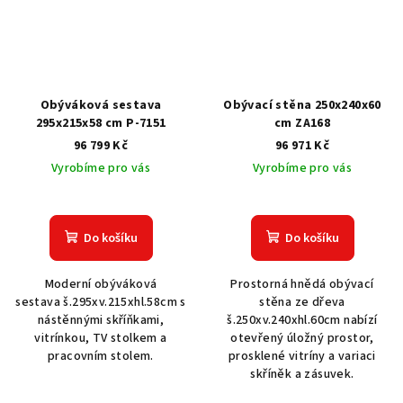
Obýváková sestava
Obývací stěna 250x240x60
295x215x58 cm P-7151
cm ZA168
96 799 Kč
96 971 Kč
Vyrobíme pro vás
Vyrobíme pro vás
Do košíku
Do košíku
Moderní obýváková
Prostorná hnědá obývací
sestava š.295xv.215xhl.58cm s
stěna ze dřeva
nástěnnými skříňkami,
š.250xv.240xhl.60cm nabízí
vitrínkou, TV stolkem a
otevřený úložný prostor,
pracovním stolem.
prosklené vitríny a variaci
skříněk a zásuvek.