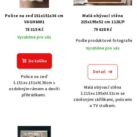
p
r
Police na zeď 151x151x36 cm
Malá obývací stěna
o
VAGH6001
215x195x52 cm 1126/P
78 315 Kč
79 628 Kč
d
Vyrobíme pro vás
u
Podle produktové fotografie
k
Vyrobíme pro vás
t
Do košíku
ů
Detail
Police na zeď
š.151xv.151xhl.36cm s
Malá obývací stěna
ozdobným rámem a devíti
š.215xv.195xhl.52cm se
přihrádkami.
závěsnými skříňkami, policemi
a TV stolkem.