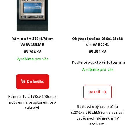
Rám na tv 178x178 cm
Obývací stěna 236x195x58
VABV1351AR
cm VAR2041
83 264 Kč
85 456 Kč
Vyrobíme pro vás
Podle produktové fotografie
Vyrobíme pro vás
Do košíku
Detail
Rám na tv š.178xv.178cm s
policemi a prostorem pro
Stylová obývací stěna
televizi.
š.236xv.195xhl.58cm s variací
závěsných skříněk a TV
stolkem.