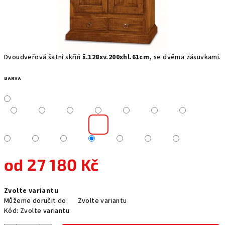
Dvoudveřová šatní skříň
š.128xv.200xhl.61cm,
se dvěma zásuvkami.
BARVA
od
27 180 Kč
Měrná
Zvolte variantu
cena:
Můžeme doručit do:
Zvolte variantu
Kód:
Zvolte variantu