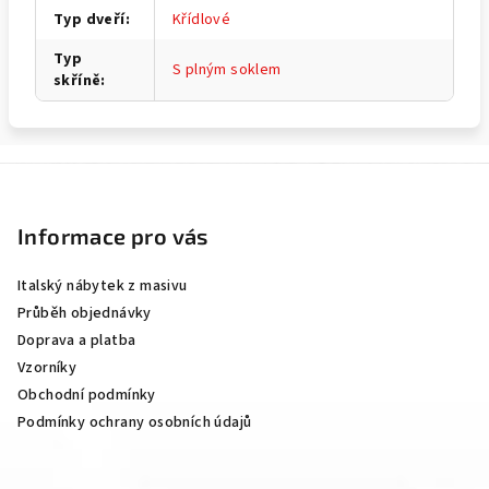
Typ dveří
:
Křídlové
Typ
S plným soklem
skříně
:
Z
á
p
Informace pro vás
a
Italský nábytek z masivu
t
Průběh objednávky
í
Doprava a platba
Vzorníky
Obchodní podmínky
Podmínky ochrany osobních údajů