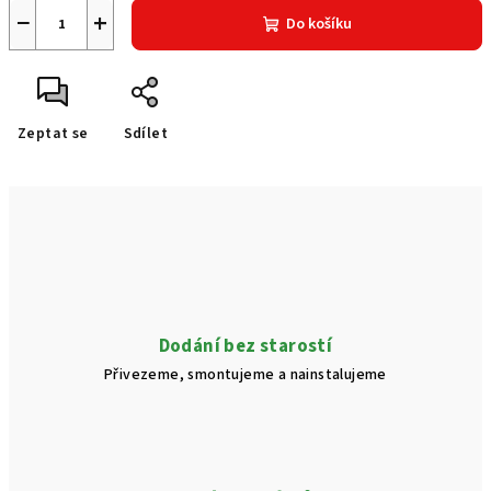
−
+
Do košíku
Zeptat se
Sdílet
Dodání bez starostí
Přivezeme, smontujeme a nainstalujeme