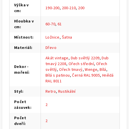
Výška v
190-200
,
200-210
,
200
cm
:
Hloubka v
60-70
,
61
cm
:
Místnost
:
Ložnice
,
Šatna
Materiál
:
Dřevo
Akát vintage
,
Dub světlý 2209
,
Dub
tmavý 2208
,
Ořech střední
,
Ořech
Dekor -
světlý
,
Ořech tmavý
,
Wenge
,
Bílá
,
moření
:
Bílá s patinou
,
Černá RAL 9005
,
Hnědá
RAL 8011
Styl
:
Retro
,
Rustikální
Počet
2
zásuvek
:
Počet
2
dveří
: