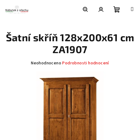
Přejít
na
obsah
Nákupní
Hledat
Přihlášení
Šatní skříň 128x200x61 cm
košík
ZA1907
Průměrné
Neohodnoceno
Podrobnosti hodnocení
hodnocení
produktu
je
0,0
z
5
hvězdiček.