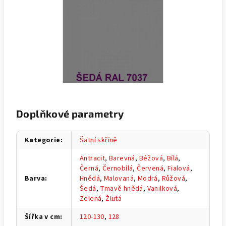
Doplňkové parametry
Kategorie
:
Šatní skříně
Antracit
,
Barevná
,
Béžová
,
Bílá
,
Černá
,
Černobílá
,
Červená
,
Fialová
,
Barva
:
Hnědá
,
Malovaná
,
Modrá
,
Růžová
,
Šedá
,
Tmavě hnědá
,
Vanilková
,
Zelená
,
Žlutá
Šířka v cm
:
120-130
,
128