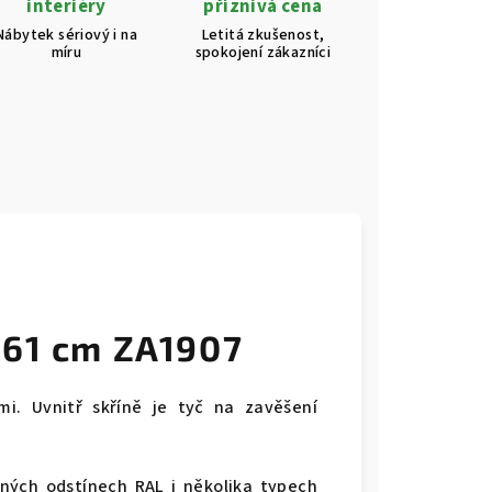
interiéry
příznivá cena
Nábytek sériový i na
Letitá zkušenost,
míru
spokojení zákazníci
x61 cm ZA1907
i. Uvnitř skříně je tyč na zavěšení
ných odstínech RAL i několika typech