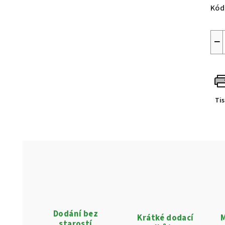
Kód
−
Ti
Dodání bez
Krátké dodací
M
starostí