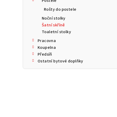
Postele
a
Rošty do postele
n
Noční stolky
n
Šatní skříně
Toaletní stolky
í
Pracovna
p
Koupelna
a
Předsíň
Ostatní bytové doplňky
n
e
l