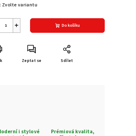
:
Zvolte variantu
+
Do košíku
sk
Zeptat se
Sdílet
oderní i stylové
Prémiová kvalita,