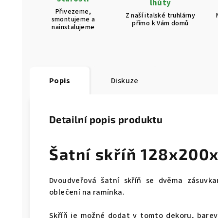
lhůty
Přivezeme,
Z naší italské truhlárny
smontujeme a
přímo k Vám domů
nainstalujeme
Popis
Diskuze
Detailní popis produktu
Šatní skříň 128x200
Dvoudveřová šatní skříň se dvěma zásuvkam
oblečení na ramínka.
Skříň je možné dodat v tomto dekoru, barev