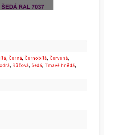
ílá
,
Černá
,
Černobílá
,
Červená
,
odrá
,
Růžová
,
Šedá
,
Tmavě hnědá
,