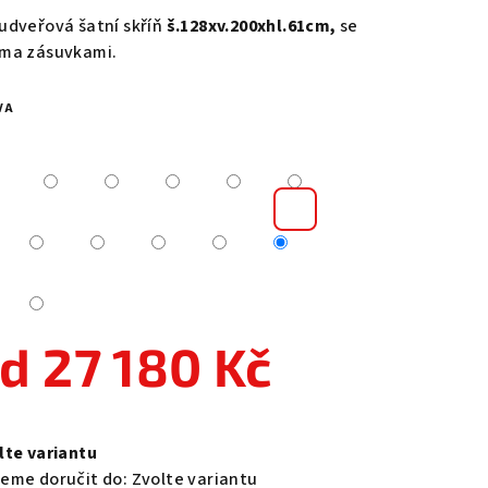
duktu
udveřová šatní skříň
š.128xv.200xhl.61cm,
se
ma zásuvkami.
VA
zdiček.
od
27 180 Kč
ná
a:
lte variantu
eme doručit do:
Zvolte variantu