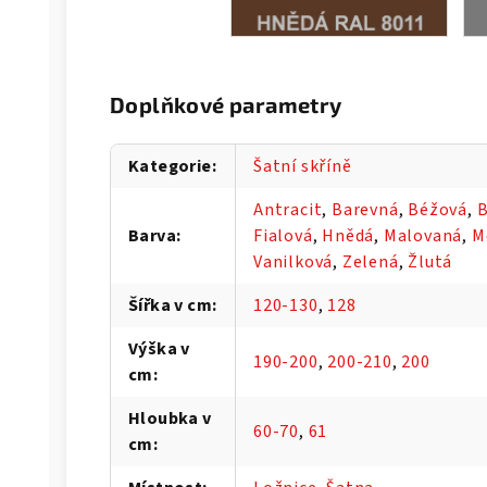
Doplňkové parametry
Kategorie
:
Šatní skříně
Antracit
,
Barevná
,
Béžová
,
B
Barva
:
Fialová
,
Hnědá
,
Malovaná
,
M
Vanilková
,
Zelená
,
Žlutá
Šířka v cm
:
120-130
,
128
Výška v
190-200
,
200-210
,
200
cm
:
Hloubka v
60-70
,
61
cm
: