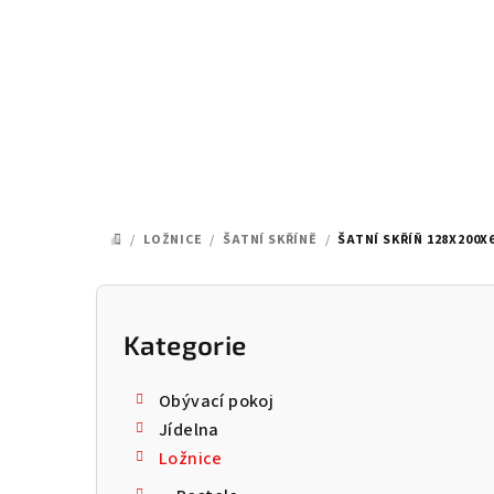
Přejít
na
obsah
/
LOŽNICE
/
ŠATNÍ SKŘÍNĚ
/
ŠATNÍ SKŘÍŇ 128X200X
DOMŮ
P
o
Kategorie
Přeskočit
kategorie
s
Obývací pokoj
t
Jídelna
Ložnice
r