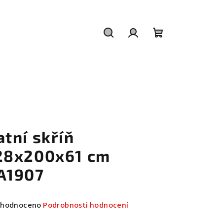
Hledat
Přihlášení
Nákupní
košík
atní skříň
28x200x61 cm
A1907
měrné
hodnoceno
Podrobnosti hodnocení
nocení