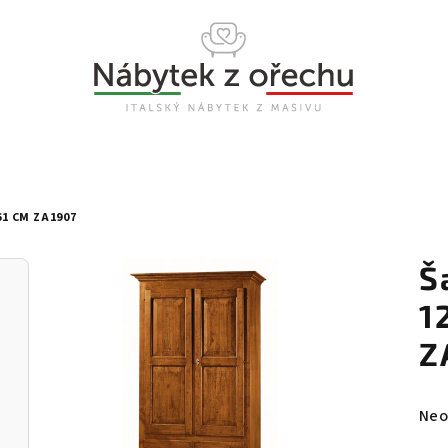
61 CM ZA1907
Š
1
Z
Prů
Neo
hod