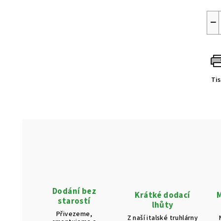
−
Ti
Dodání bez
Krátké dodací
M
starostí
lhůty
Přivezeme,
Z naší italské truhlárny