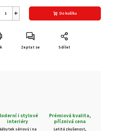
+
Do košíku
sk
Zeptat se
Sdílet
oderní i stylové
Prémiová kvalita,
interiéry
příznivá cena
Nábytek sériový i na
Letitá zkušenost,