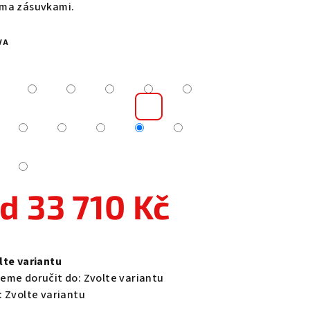
ma zásuvkami.
VA
zdiček.
od
33 710 Kč
ná
a:
lte variantu
eme doručit do:
Zvolte variantu
:
Zvolte variantu