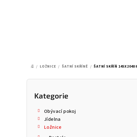
Přejít
na
obsah
/
LOŽNICE
/
ŠATNÍ SKŘÍNĚ
/
ŠATNÍ SKŘÍŇ 145X204X
DOMŮ
P
o
Kategorie
Přeskočit
kategorie
s
Obývací pokoj
t
Jídelna
Ložnice
r