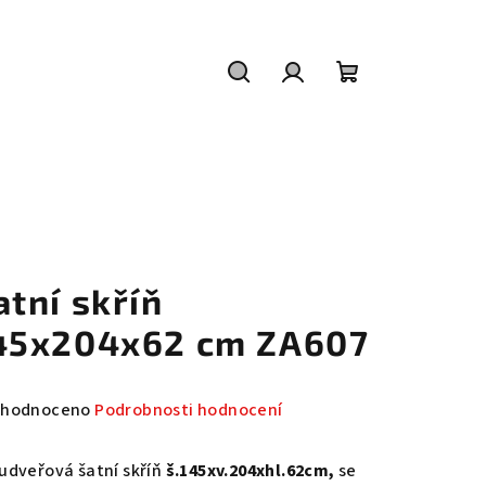
Hledat
Přihlášení
Nákupní
košík
atní skříň
45x204x62 cm ZA607
měrné
hodnoceno
Podrobnosti hodnocení
nocení
duktu
udveřová šatní skříň
š.145xv.204xhl.62cm,
se