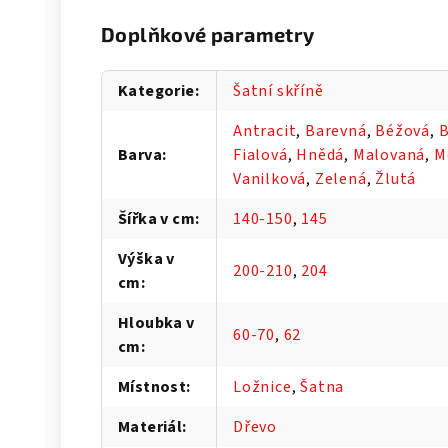
Doplňkové parametry
Kategorie
:
Šatní skříně
Antracit
,
Barevná
,
Béžová
,
B
Barva
:
Fialová
,
Hnědá
,
Malovaná
,
M
Vanilková
,
Zelená
,
Žlutá
Šířka v cm
:
140-150
,
145
Výška v
200-210
,
204
cm
:
Hloubka v
60-70
,
62
cm
:
Místnost
:
Ložnice
,
Šatna
Materiál
:
Dřevo