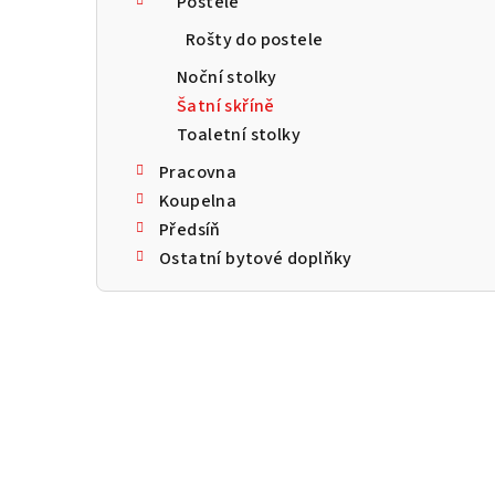
Postele
a
Rošty do postele
n
Noční stolky
n
Šatní skříně
Toaletní stolky
í
Pracovna
p
Koupelna
a
Předsíň
Ostatní bytové doplňky
n
e
l