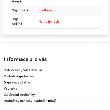
dveří
:
Typ dveří
:
Křídlové
Typ
Na nožičkách
skříně
:
Z
á
p
Informace pro vás
a
Italský nábytek z masivu
t
Průběh objednávky
í
Doprava a platba
Vzorníky
Obchodní podmínky
Podmínky ochrany osobních údajů