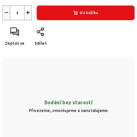
−
+
Do košíku
Zeptat se
Sdílet
Dodání bez starostí
Přivezeme, smontujeme a nainstalujeme