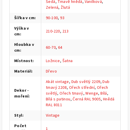
Šedá
,
Tmavě hnědá
,
Vanilková
,
Zelená
,
Žlutá
Šířka v cm
:
90-100
,
93
Výška v
210-220
,
213
cm
:
Hloubka v
60-70
,
64
cm
:
Místnost
:
Ložnice
,
Šatna
Materiál
:
Dřevo
Akát vintage
,
Dub světlý 2209
,
Dub
tmavý 2208
,
Ořech střední
,
Ořech
Dekor -
světlý
,
Ořech tmavý
,
Wenge
,
Bílá
,
moření
:
Bílá s patinou
,
Černá RAL 9005
,
Hnědá
RAL 8011
Styl
:
Vintage
Počet
1