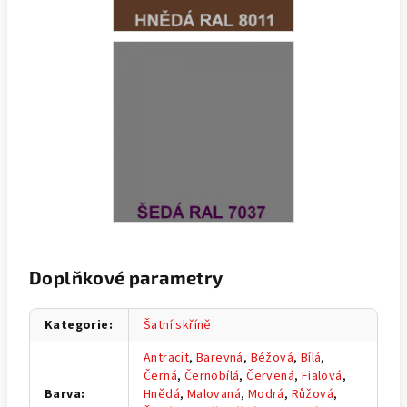
Doplňkové parametry
Kategorie
:
Šatní skříně
Antracit
,
Barevná
,
Béžová
,
Bílá
,
Černá
,
Černobílá
,
Červená
,
Fialová
,
Barva
:
Hnědá
,
Malovaná
,
Modrá
,
Růžová
,