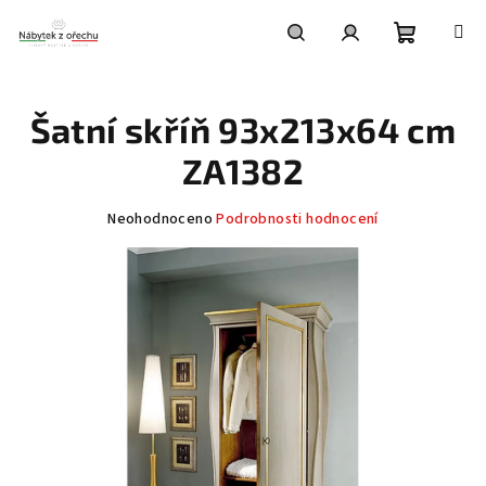
Přejít
na
obsah
Nákupní
Hledat
Přihlášení
Šatní skříň 93x213x64 cm
košík
ZA1382
Průměrné
Neohodnoceno
Podrobnosti hodnocení
hodnocení
produktu
je
0,0
z
5
hvězdiček.