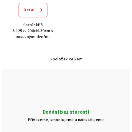
Detail
Šatní skříň
š.125xv.206xhl.50cm s
posuvnými dveřmi.
5
položek celkem
O
v
l
á
d
a
c
í
Dodání bez starostí
p
Přivezeme, smontujeme a nainstalujeme
r
v