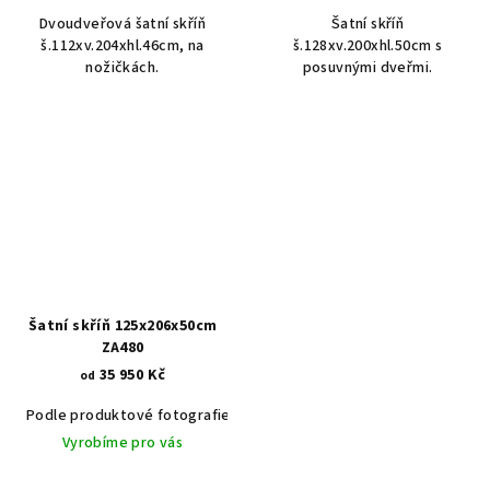
Dvoudveřová šatní skříň
Šatní skříň
š.112xv.204xhl.46cm, na
š.128xv.200xhl.50cm s
nožičkách.
posuvnými dveřmi.
Šatní skříň 125x206x50cm
ZA480
35 950 Kč
od
Podle produktové fotografie
Akát vintage BT1551
Dub světlý
Vyrobíme pro vás