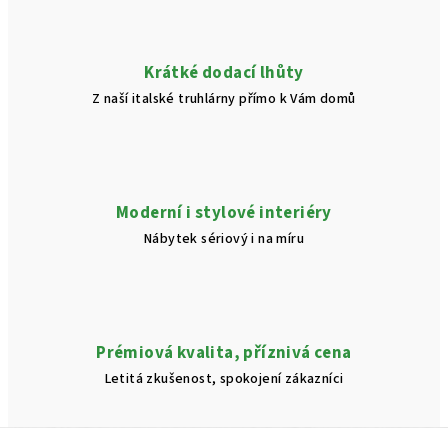
k
y
v
Krátké dodací lhůty
ý
Z naší italské truhlárny přímo k Vám domů
p
i
s
u
Moderní i stylové interiéry
Nábytek sériový i na míru
Prémiová kvalita, příznivá cena
Letitá zkušenost, spokojení zákazníci
Z