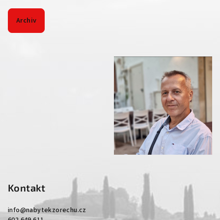
Archiv
Kontakt
info
@
nabytekzorechu.cz