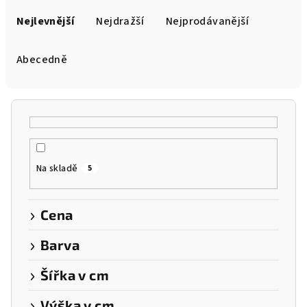
Ř
a
Nejlevnější
Nejdražší
Nejprodávanější
z
e
Abecedně
n
í
p
r
o
Na skladě
5
d
u
k
Cena
t
Barva
ů
Šířka v cm
Výška v cm