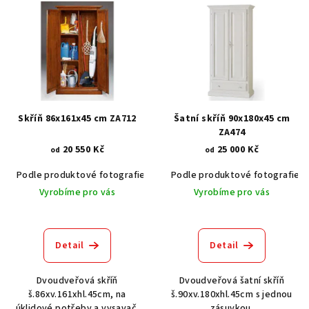
ý
p
i
s
p
r
Skříň 86x161x45 cm ZA712
Šatní skříň 90x180x45 cm
o
ZA474
20 550 Kč
25 000 Kč
d
od
od
u
Podle produktové fotografie
Akát vintage BT1551
Podle produktové fotografie
Dub světlý
k
Vyrobíme pro vás
Vyrobíme pro vás
t
Průměrné
ů
hodnocení
produktu
Detail
Detail
je
3,0
Dvoudveřová skříň
Dvoudveřová šatní skříň
z
š.86xv.161xhl.45cm, na
š.90xv.180xhl.45cm s jednou
5
úklidové potřeby a vysavač.
zásuvkou.