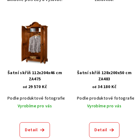
hvězdiček.
Šatní skříň 112x204x46 cm
Šatní skříň 128x200x50 cm
ZA475
ZA483
29 570 Kč
34 180 Kč
od
od
Podle produktové fotografie
Akát vintage BT1551
Podle produktové fotografie
Dub světlý
Vyrobíme pro vás
Vyrobíme pro vás
Detail
Detail