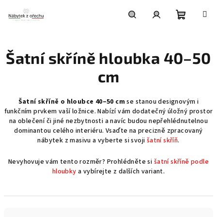
Přejít
na
obsah
Nákupní
Hledat
Přihlášení
Šatní skříně hloubka 40–50
košík
cm
Šatní skříně o hloubce 40–50 cm
se stanou designovým i
funkčním prvkem vaší ložnice. Nabízí vám dodatečný úložný prostor
na oblečení či jiné nezbytnosti a navíc budou nepřehlédnutelnou
dominantou celého interiéru. Vsaďte na precizně zpracovaný
nábytek z masivu a vyberte si svoji
šatní skříň
.
Nevyhovuje vám tento rozměr? Prohlédněte si
šatní skříně podle
hloubky
a vybírejte z dalších variant.