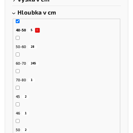
Hloubka v cm
40-50
5
50-60
28
60-70
245
70-80
1
45
2
46
1
50
2