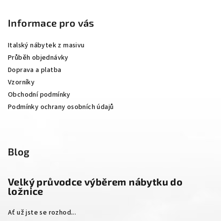
á
p
Informace pro vás
a
Italský nábytek z masivu
t
Průběh objednávky
í
Doprava a platba
Vzorníky
Obchodní podmínky
Podmínky ochrany osobních údajů
Blog
Velký průvodce výběrem nábytku do
ložnice
Ať už jste se rozhod...