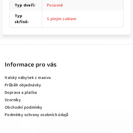
Typ dveří
:
Posuvné
Typ
S plným soklem
skříně
:
Z
á
p
Informace pro vás
a
Italský nábytek z masivu
t
Průběh objednávky
í
Doprava a platba
Vzorníky
Obchodní podmínky
Podmínky ochrany osobních údajů