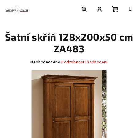
Přejít
na
obsah
Nákupní
Hledat
Přihlášení
Šatní skříň 128x200x50 cm
košík
ZA483
Průměrné
Neohodnoceno
Podrobnosti hodnocení
hodnocení
produktu
je
0,0
z
5
hvězdiček.