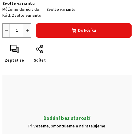
Zvolte variantu
cena:
Můžeme doručit do:
Zvolte variantu
Kód:
Zvolte variantu
−
+
Do košíku
Zeptat se
Sdílet
Dodání bez starostí
Přivezeme, smontujeme a nainstalujeme