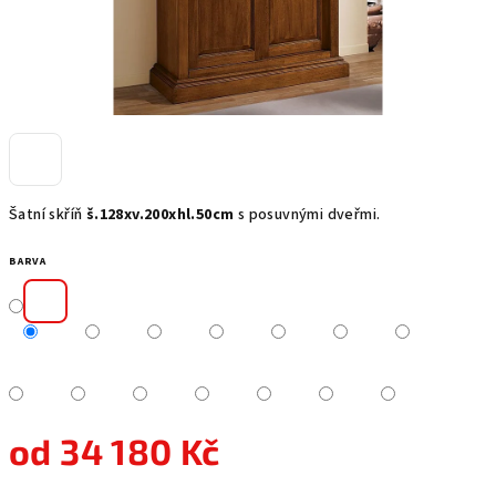
Šatní skříň
š.128xv.200xhl.50cm
s posuvnými dveřmi.
BARVA
od
34 180 Kč
Měrná