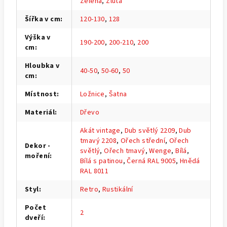
Zelená
,
Žlutá
Šířka v cm
:
120-130
,
128
Výška v
190-200
,
200-210
,
200
cm
:
Hloubka v
40-50
,
50-60
,
50
cm
:
Místnost
:
Ložnice
,
Šatna
Materiál
:
Dřevo
Akát vintage
,
Dub světlý 2209
,
Dub
tmavý 2208
,
Ořech střední
,
Ořech
Dekor -
světlý
,
Ořech tmavý
,
Wenge
,
Bílá
,
moření
:
Bílá s patinou
,
Černá RAL 9005
,
Hnědá
RAL 8011
Styl
:
Retro
,
Rustikální
Počet
2
dveří
: