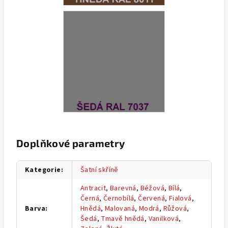
Doplňkové parametry
Kategorie
:
Šatní skříně
Antracit
,
Barevná
,
Béžová
,
Bílá
,
Černá
,
Černobílá
,
Červená
,
Fialová
,
Barva
:
Hnědá
,
Malovaná
,
Modrá
,
Růžová
,
Šedá
,
Tmavě hnědá
,
Vanilková
,