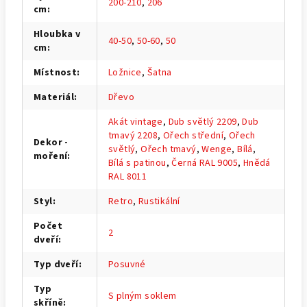
200-210
,
206
cm
:
Hloubka v
40-50
,
50-60
,
50
cm
:
Místnost
:
Ložnice
,
Šatna
Materiál
:
Dřevo
Akát vintage
,
Dub světlý 2209
,
Dub
tmavý 2208
,
Ořech střední
,
Ořech
Dekor -
světlý
,
Ořech tmavý
,
Wenge
,
Bílá
,
moření
:
Bílá s patinou
,
Černá RAL 9005
,
Hnědá
RAL 8011
Styl
:
Retro
,
Rustikální
Počet
2
dveří
:
Typ dveří
:
Posuvné
Typ
S plným soklem
skříně
: