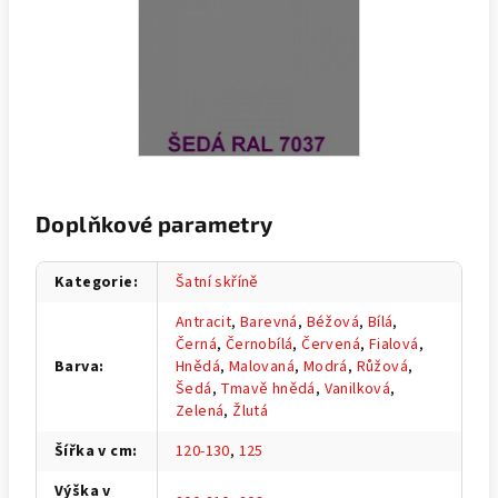
Doplňkové parametry
Kategorie
:
Šatní skříně
Antracit
,
Barevná
,
Béžová
,
Bílá
,
Černá
,
Černobílá
,
Červená
,
Fialová
,
Barva
:
Hnědá
,
Malovaná
,
Modrá
,
Růžová
,
Šedá
,
Tmavě hnědá
,
Vanilková
,
Zelená
,
Žlutá
Šířka v cm
:
120-130
,
125
Výška v