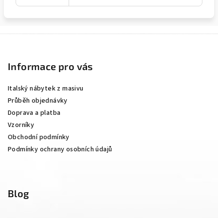
Z
á
p
Informace pro vás
a
Italský nábytek z masivu
t
Průběh objednávky
í
Doprava a platba
Vzorníky
Obchodní podmínky
Podmínky ochrany osobních údajů
Blog