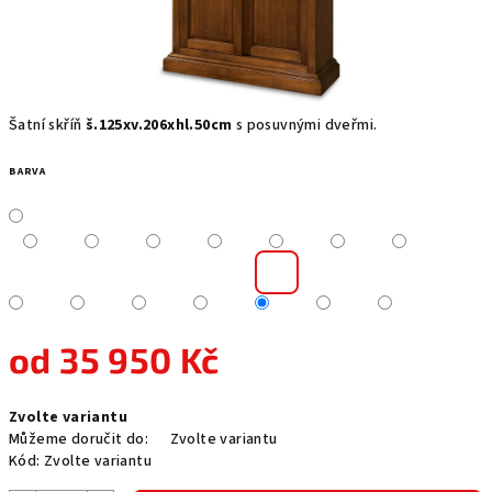
Šatní skříň
š.125xv.206xhl.50cm
s posuvnými dveřmi.
BARVA
od
35 950 Kč
Měrná
Zvolte variantu
cena:
Můžeme doručit do:
Zvolte variantu
Kód:
Zvolte variantu