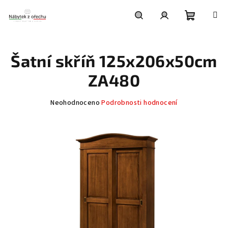
Přejít
na
obsah
Nákupní
Hledat
Přihlášení
Šatní skříň 125x206x50cm
košík
ZA480
Průměrné
Neohodnoceno
Podrobnosti hodnocení
hodnocení
produktu
je
0,0
z
5
hvězdiček.