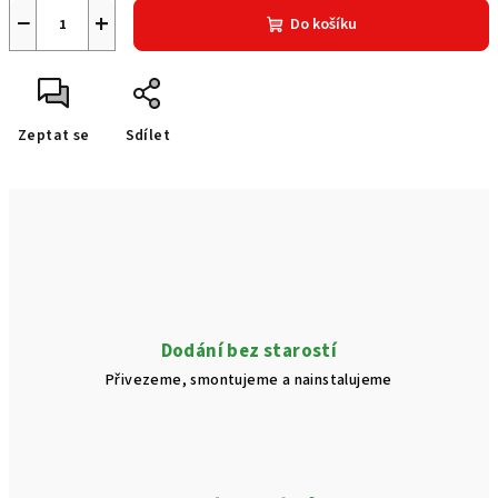
−
+
Do košíku
Zeptat se
Sdílet
Dodání bez starostí
Přivezeme, smontujeme a nainstalujeme