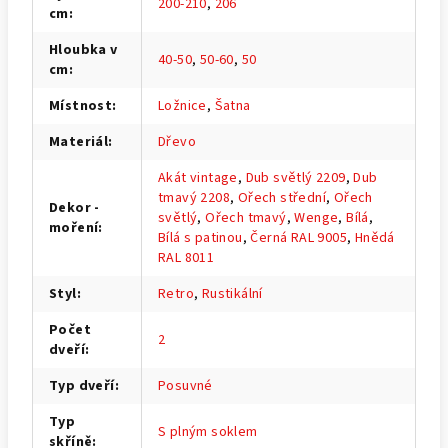
200-210
,
206
cm
:
Hloubka v
40-50
,
50-60
,
50
cm
:
Místnost
:
Ložnice
,
Šatna
Materiál
:
Dřevo
Akát vintage
,
Dub světlý 2209
,
Dub
tmavý 2208
,
Ořech střední
,
Ořech
Dekor -
světlý
,
Ořech tmavý
,
Wenge
,
Bílá
,
moření
:
Bílá s patinou
,
Černá RAL 9005
,
Hnědá
RAL 8011
Styl
:
Retro
,
Rustikální
Počet
2
dveří
:
Typ dveří
:
Posuvné
Typ
S plným soklem
skříně
: