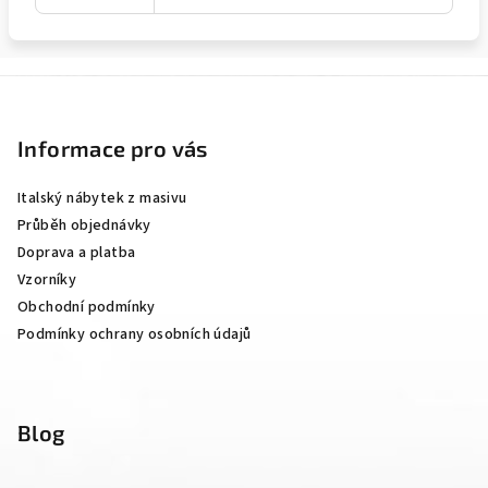
Z
á
p
Informace pro vás
a
Italský nábytek z masivu
t
Průběh objednávky
í
Doprava a platba
Vzorníky
Obchodní podmínky
Podmínky ochrany osobních údajů
Blog