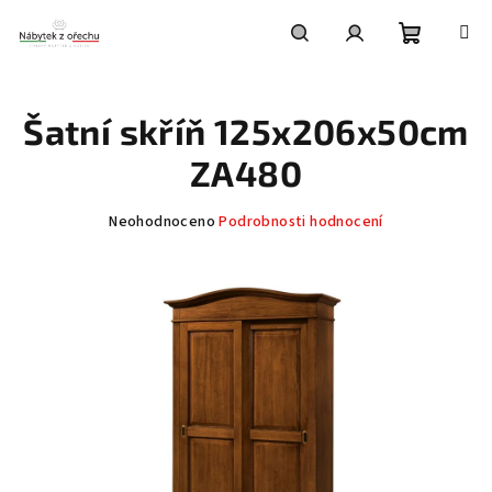
Přejít
na
obsah
Nákupní
Hledat
Přihlášení
Šatní skříň 125x206x50cm
košík
ZA480
Průměrné
Neohodnoceno
Podrobnosti hodnocení
hodnocení
produktu
je
0,0
z
5
hvězdiček.