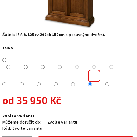
Šatní skříň
š.125xv.206xhl.50cm
s posuvnými dveřmi.
BARVA
od
35 950 Kč
Měrná
Zvolte variantu
cena:
Můžeme doručit do:
Zvolte variantu
Kód:
Zvolte variantu