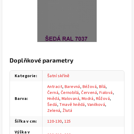
Doplňkové parametry
Kategorie
:
Šatní skříně
Antracit
,
Barevná
,
Béžová
,
Bílá
,
Černá
,
Černobílá
,
Červená
,
Fialová
,
Barva
:
Hnědá
,
Malovaná
,
Modrá
,
Růžová
,
Šedá
,
Tmavě hnědá
,
Vanilková
,
Zelená
,
Žlutá
Šířka v cm
:
120-130
,
125
Výška v