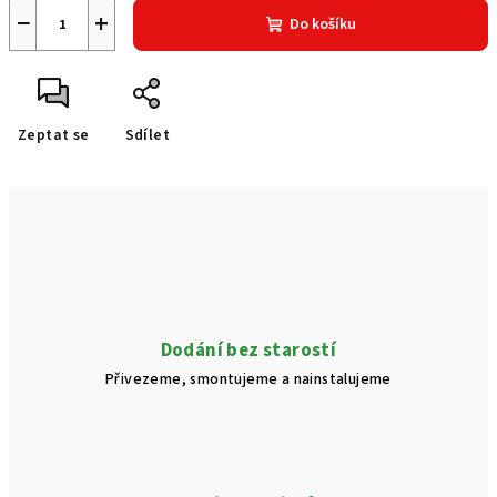
−
+
Do košíku
Zeptat se
Sdílet
Dodání bez starostí
Přivezeme, smontujeme a nainstalujeme