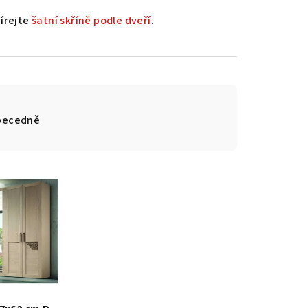
bírejte
šatní skříně podle dveří
.
becedně