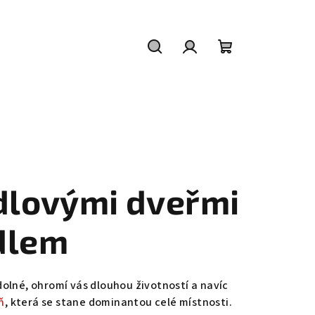
Hledat
Přihlášení
Nákupní
košík
ídlovými dveřmi
dlem
dolné, ohromí vás dlouhou životností a navíc
ň
, která se stane dominantou celé místnosti.