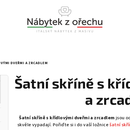
LOVÝMI DVEŘMI A ZRCADLEM
Šatní skříně s kř
a zrca
Šatní skříně s křídlovými dveřmi a zrcadlem
jsou o
skvěle vypadají. Pořiďte si i do vaší ložnice
šatní skří