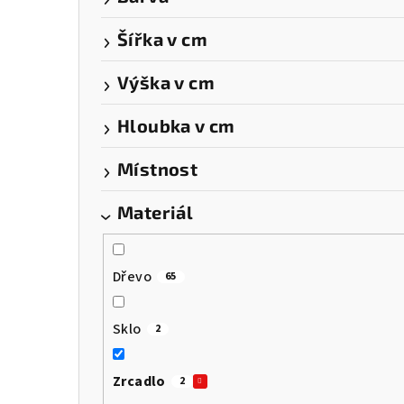
a
Šířka v cm
n
n
Výška v cm
í
Hloubka v cm
p
Místnost
a
Materiál
n
e
Dřevo
65
l
Sklo
2
Zrcadlo
2