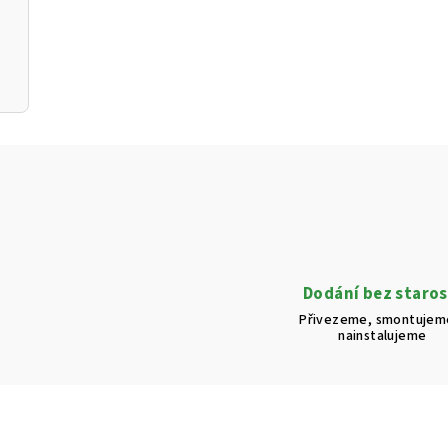
s
u
Dodání bez staros
Přivezeme, smontujem
nainstalujeme