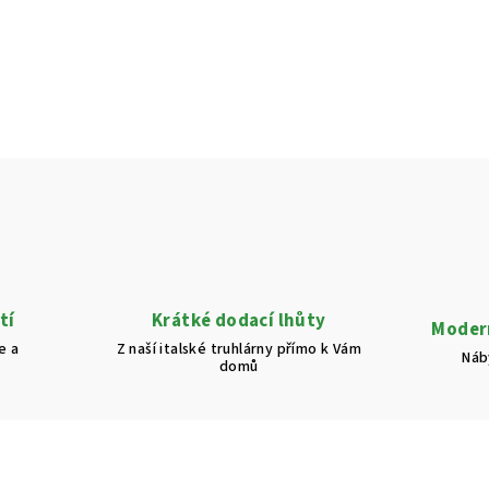
tí
Krátké dodací lhůty
Modern
e a
Z naší italské truhlárny přímo k Vám
Náb
domů