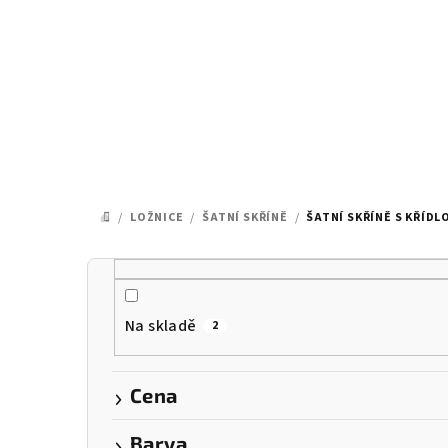
Přejít
na
obsah
/
LOŽNICE
/
ŠATNÍ SKŘÍNĚ
/
ŠATNÍ SKŘÍNĚ S KŘÍD
DOMŮ
P
o
Na skladě
2
s
t
Cena
r
Barva