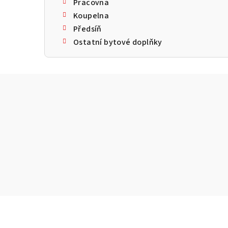
Pracovna
Koupelna
Předsíň
Ostatní bytové doplňky
Z
á