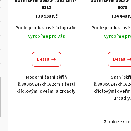
o
Šatní skříň 300x247x62 cm P-
Šatní skříň 300x2
r
6112
6078
d
130 930 Kč
134 440 
o
u
Podle produktové fotografie
Akát vintage BT1551
Podle produktové 
d
k
Vyrobíme pro vás
Vyrobíme pr
u
t
k
ů
Detail
Detail
t
ů
Moderní šatní skříň
Šatní skř
š.300xv.247xhl.62cm s šesti
š.300xv.247xhl.62
křídlovými dveřmi a zrcadly.
křídlovými dveřm
zrcadly
2
položek c
O