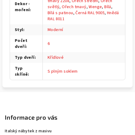
tmavý 2208
,
Ořech střední
,
Ořech
Dekor -
světlý
,
Ořech tmavý
,
Wenge
,
Bílá
,
moření
:
Bílá s patinou
,
Černá RAL 9005
,
Hnědá
RAL 8011
Styl
:
Moderní
Počet
6
dveří
:
Typ dveří
:
Křídlové
Typ
S plným soklem
skříně
:
Z
á
p
Informace pro vás
a
Italský nábytek z masivu
t