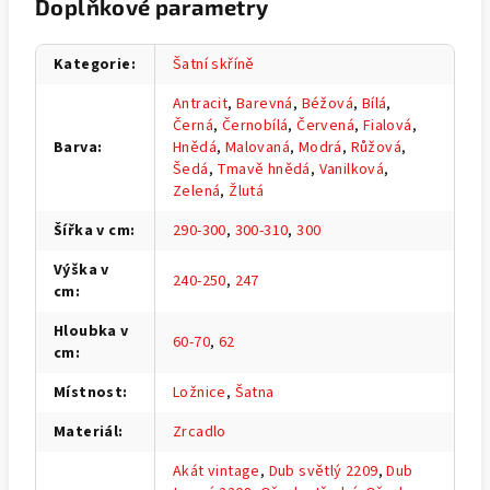
Doplňkové parametry
Kategorie
:
Šatní skříně
Antracit
,
Barevná
,
Béžová
,
Bílá
,
Černá
,
Černobílá
,
Červená
,
Fialová
,
Barva
:
Hnědá
,
Malovaná
,
Modrá
,
Růžová
,
Šedá
,
Tmavě hnědá
,
Vanilková
,
Zelená
,
Žlutá
Šířka v cm
:
290-300
,
300-310
,
300
Výška v
240-250
,
247
cm
:
Hloubka v
60-70
,
62
cm
:
Místnost
:
Ložnice
,
Šatna
Materiál
:
Zrcadlo
Akát vintage
,
Dub světlý 2209
,
Dub