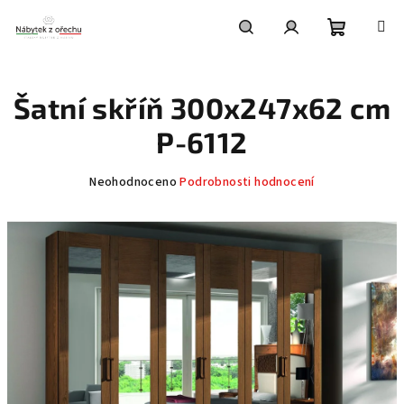
Přejít
na
obsah
Nákupní
Hledat
Přihlášení
Šatní skříň 300x247x62 cm
košík
P-6112
Průměrné
Neohodnoceno
Podrobnosti hodnocení
hodnocení
produktu
je
0,0
z
5
hvězdiček.