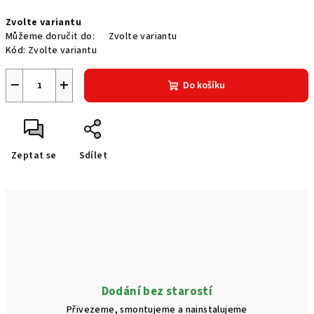
Měrná
Zvolte variantu
cena:
Můžeme doručit do:
Zvolte variantu
Kód:
Zvolte variantu
−
+
Do košíku
Zeptat se
Sdílet
Dodání bez starostí
Přivezeme, smontujeme a nainstalujeme