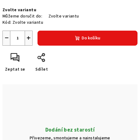
Měrná
Zvolte variantu
cena:
Můžeme doručit do:
Zvolte variantu
Kód:
Zvolte variantu
−
+
Do košíku
Zeptat se
Sdílet
Dodání bez starostí
Přivezeme, smontujeme a nainstalujeme