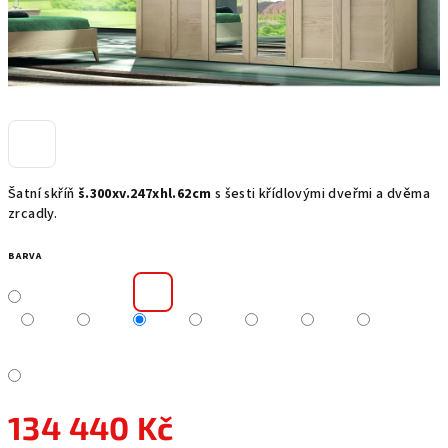
Šatní skříň
š.300xv.247xhl.62cm
s šesti křídlovými dveřmi a dvěma
zrcadly.
BARVA
134 440 Kč