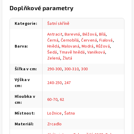
Doplňkové parametry
Kategorie
:
Šatní skříně
Antracit
,
Barevná
,
Béžová
,
Bílá
,
Černá
,
Černobílá
,
Červená
,
Fialová
,
Barva
:
Hnědá
,
Malovaná
,
Modrá
,
Růžová
,
Šedá
,
Tmavě hnědá
,
Vanilková
,
Zelená
,
Žlutá
Šířka v cm
:
290-300
,
300-310
,
300
Výška v
240-250
,
247
cm
:
Hloubka v
60-70
,
62
cm
:
Místnost
:
Ložnice
,
Šatna
Materiál
:
Zrcadlo