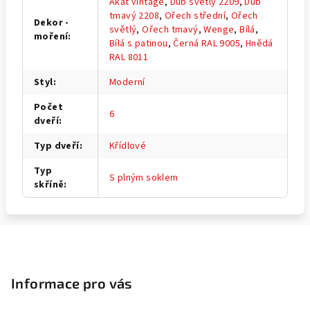
Akát vintage
,
Dub světlý 2209
,
Dub
tmavý 2208
,
Ořech střední
,
Ořech
Dekor -
světlý
,
Ořech tmavý
,
Wenge
,
Bílá
,
moření
:
Bílá s patinou
,
Černá RAL 9005
,
Hnědá
RAL 8011
Styl
:
Moderní
Počet
6
dveří
:
Typ dveří
:
Křídlové
Typ
S plným soklem
skříně
:
Z
á
p
Informace pro vás
a