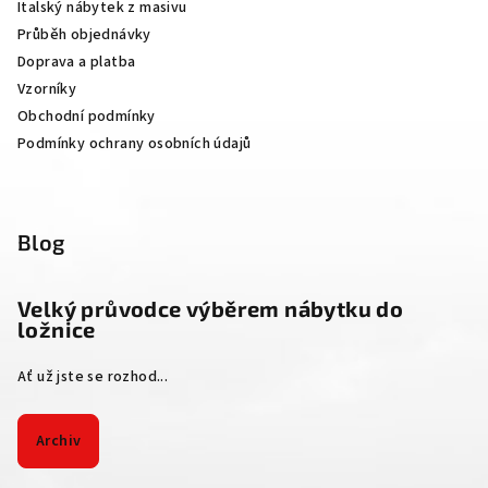
Italský nábytek z masivu
t
Průběh objednávky
í
Doprava a platba
Vzorníky
Obchodní podmínky
Podmínky ochrany osobních údajů
Blog
Velký průvodce výběrem nábytku do
ložnice
Ať už jste se rozhod...
Archiv