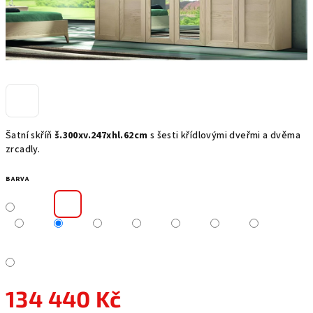
Šatní skříň
š.300xv.247xhl.62cm
s šesti křídlovými dveřmi a dvěma
zrcadly.
BARVA
134 440 Kč