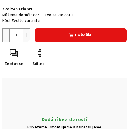
Měrná
Zvolte variantu
cena:
Můžeme doručit do:
Zvolte variantu
Kód:
Zvolte variantu
−
+
Do košíku
Zeptat se
Sdílet
Dodání bez starostí
Přivezeme, smontujeme a nainstalujeme