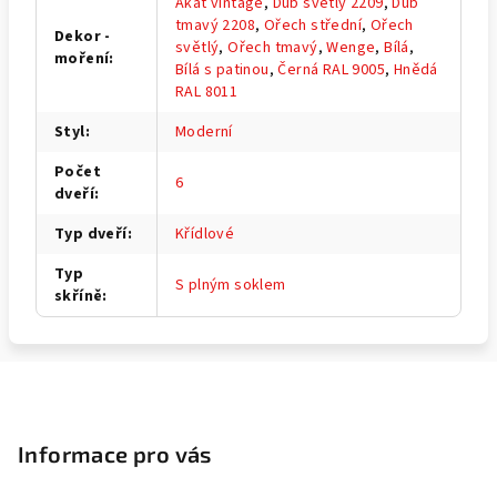
Akát vintage
,
Dub světlý 2209
,
Dub
tmavý 2208
,
Ořech střední
,
Ořech
Dekor -
světlý
,
Ořech tmavý
,
Wenge
,
Bílá
,
moření
:
Bílá s patinou
,
Černá RAL 9005
,
Hnědá
RAL 8011
Styl
:
Moderní
Počet
6
dveří
:
Typ dveří
:
Křídlové
Typ
S plným soklem
skříně
:
Z
á
p
Informace pro vás
a