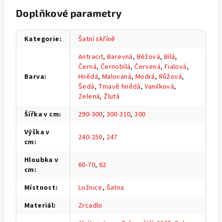
Doplňkové parametry
Kategorie
:
Šatní skříně
Antracit
,
Barevná
,
Béžová
,
Bílá
,
Černá
,
Černobílá
,
Červená
,
Fialová
,
Barva
:
Hnědá
,
Malovaná
,
Modrá
,
Růžová
,
Šedá
,
Tmavě hnědá
,
Vanilková
,
Zelená
,
Žlutá
Šířka v cm
:
290-300
,
300-310
,
300
Výška v
240-250
,
247
cm
:
Hloubka v
60-70
,
62
cm
:
Místnost
:
Ložnice
,
Šatna
Materiál
:
Zrcadlo