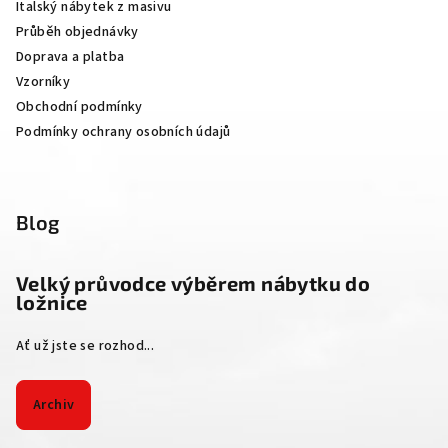
Italský nábytek z masivu
t
Průběh objednávky
í
Doprava a platba
Vzorníky
Obchodní podmínky
Podmínky ochrany osobních údajů
Blog
Velký průvodce výběrem nábytku do
ložnice
Ať už jste se rozhod...
Archiv