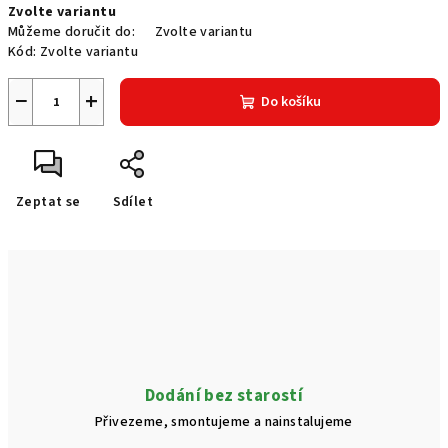
Zvolte variantu
cena:
Můžeme doručit do:
Zvolte variantu
Kód:
Zvolte variantu
−
+
Do košíku
Zeptat se
Sdílet
Dodání bez starostí
Přivezeme, smontujeme a nainstalujeme