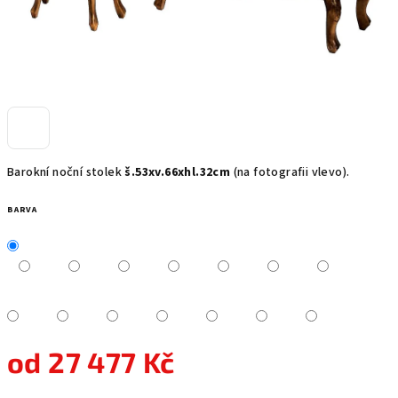
Barokní noční stolek
š.53xv.66xhl.32cm
(na fotografii vlevo).
BARVA
od
27 477 Kč
Měrná