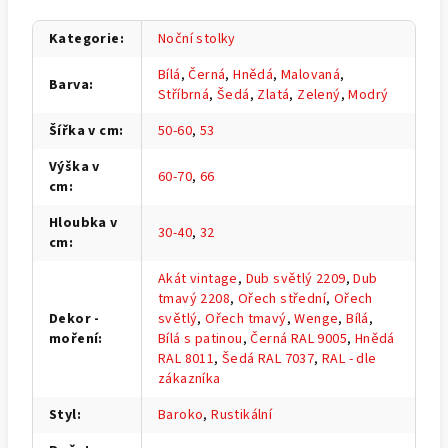
Kategorie
:
Noční stolky
Bílá
,
Černá
,
Hnědá
,
Malovaná
,
Barva
:
Stříbrná
,
Šedá
,
Zlatá
,
Zelený
,
Modrý
Šířka v cm
:
50-60
,
53
Výška v
60-70
,
66
cm
:
Hloubka v
30-40
,
32
cm
:
Akát vintage
,
Dub světlý 2209
,
Dub
tmavý 2208
,
Ořech střední
,
Ořech
Dekor -
světlý
,
Ořech tmavý
,
Wenge
,
Bílá
,
moření
:
Bílá s patinou
,
Černá RAL 9005
,
Hnědá
RAL 8011
,
Šedá RAL 7037
,
RAL - dle
zákazníka
Styl
:
Baroko
,
Rustikální