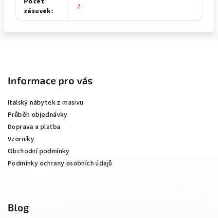
Počet
2
zásuvek
:
Z
á
p
Informace pro vás
a
Italský nábytek z masivu
t
Průběh objednávky
í
Doprava a platba
Vzorníky
Obchodní podmínky
Podmínky ochrany osobních údajů
Blog