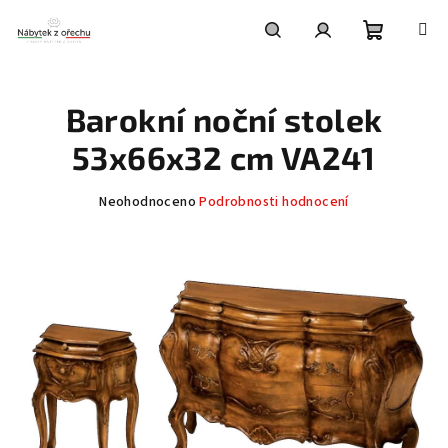
Přejít
na
obsah
Nákupní
Hledat
Přihlášení
Barokní noční stolek
košík
53x66x32 cm VA241
Průměrné
Neohodnoceno
Podrobnosti hodnocení
hodnocení
produktu
je
0,0
z
5
hvězdiček.