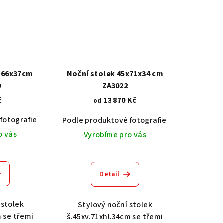
6x66x37cm
Noční stolek 45x71x34 cm
0
ZA3022
č
13 870 Kč
od
fotografie
Akát vintage BT1551
Dub světlý 2209
Dub tma
Dub světlý 2209
Podle produktové fotografie
Dub tmavý 2208
Ořech střední BT79T3
Akát vintage
O
o vás
Vyrobíme pro vás
Detail
 stolek
Stylový noční stolek
m se třemi
š.45xv.71xhl.34cm se třemi