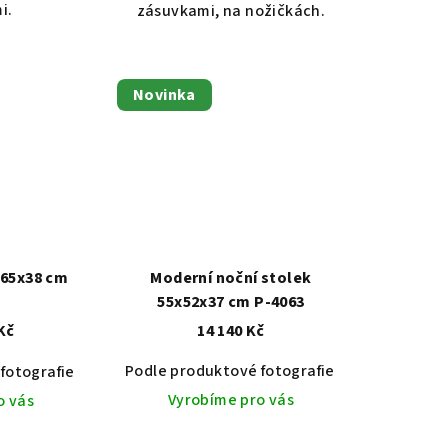
i.
zásuvkami, na nožičkách.
Novinka
x65x38 cm
Moderní noční stolek
55x52x37 cm P-4063
Kč
14 140 Kč
Podle produktové fotografie
Akát vintage
fotografie
Dub světlý 2209
Akát vintage BT1551
Dub tmavý 2208
Dub světlý 2209
Ořech střední BT79T3
Dub tma
O
Vyrobíme pro vás
o vás