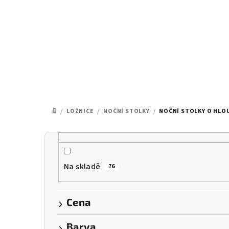
Přejít
na
obsah
/
LOŽNICE
/
NOČNÍ STOLKY
/
NOČNÍ STOLKY O HLOU
DOMŮ
P
o
Na skladě
76
s
t
Cena
r
Barva