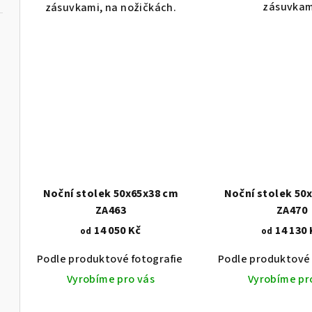
zásuvkam
zásuvkami, na nožičkách.
Noční stolek 50x65x38 cm
Noční stolek 50
ZA463
ZA470
14 050 Kč
14 130 
od
od
Podle produktové fotografie
Akát vintage BT1551
Podle produktové 
Vyrobíme pro vás
Vyrobíme pr