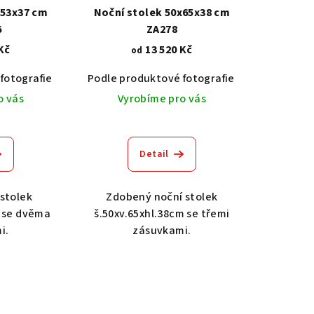
x53x37 cm
Noční stolek 50x65x38 cm
6
ZA278
Kč
13 520 Kč
od
Dub světlý 2209
Dub tmavý 2208
Ořech střední BT79T3
O
fotografie
Bílá
Podle produktové fotografie
Bílá s patinou BT9001-A6
Černá RAL 9005
Akát vintage
o vás
Vyrobíme pro vás
Detail
 stolek
Zdobený noční stolek
m se dvěma
š.50xv.65xhl.38cm se třemi
i.
zásuvkami.