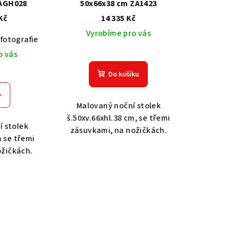
VAGH028
50x66x38 cm ZA1423
Kč
14 335 Kč
Vyrobíme pro vás
fotografie
Dub světlý 2209
Akát vintage BT1551
Dub tmavý 2208
Dub světlý 2209
Ořech střední BT79T3
Dub tma
O
o vás
Do košíku
Malovaný noční stolek
š.50xv.66xhl.38 cm, se třemi
í stolek
zásuvkami, na nožičkách.
m se třemi
ožičkách.