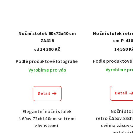
Noční stolek 60x72x40 cm
Noční stolek retr
ZA416
cm P-41
14 390 Kč
14 550 K
od
Podle produktové 
Podle produktové fotografie
Akát vintage BT1551
Vyrobíme pr
Vyrobíme pro vás
Detail
Detail
Noční sto
Elegantní noční stolek
retro š.55xv.53x
š.60xv.72xhl.40cm se třemi
dvěma zásuvk
zásuvkami.
nožičkác