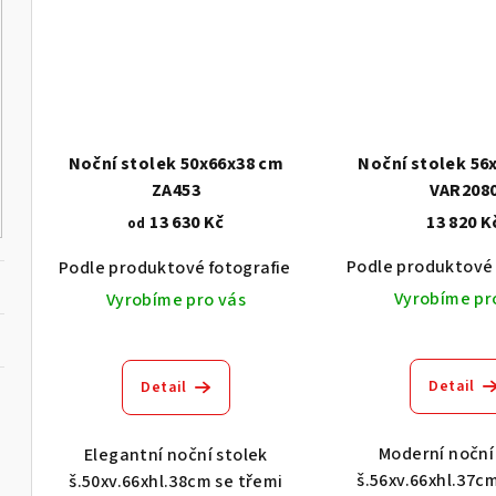
Noční stolek 50x66x38 cm
Noční stolek 5
ZA453
VAR208
13 630 Kč
13 820 K
od
Podle produktové 
Podle produktové fotografie
Akát vintage BT1551
Vyrobíme pr
Vyrobíme pro vás
Detail
Detail
Moderní noční
Elegantní noční stolek
š.56xv.66xhl.37c
š.50xv.66xhl.38cm se třemi