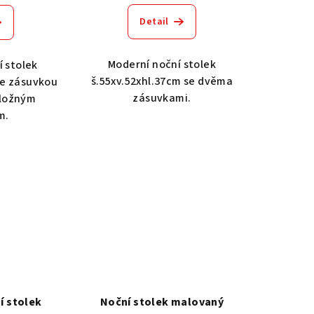
Detail
Moderní noční stolek
í stolek
š.55xv.52xhl.37cm se dvěma
se zásuvkou
zásuvkami.
úložným
m.
í stolek
Noční stolek malovaný