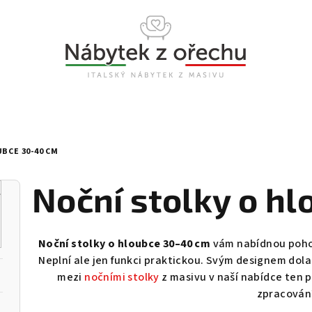
BCE 30-40 CM
Noční stolky o h
Noční stolky o hloubce 30–40 cm
vám nabídnou pohod
Neplní ale jen funkci praktickou. Svým designem dolad
mezi
nočními stolky
z masivu v naší nabídce ten p
zpracován