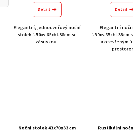
Detail
Detail
Elegantní, jednodveřový noční
Elegantní nočn
stolek š.50xv.65xhl.38cm se
š.50xv.65xhl.38cm 
zásuvkou.
a otevřeným 
prostore
Noční stolek 43x70x33 cm
Rustikální nočn