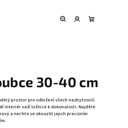
Hledat
Přihlášení
Nákupní
košík
loubce 30-40 cm
lný prostor pro odložení všech nezbytností.
í interiér vaší ložnice k dokonalosti. Najděte
ravý a nechte se okouzlit jejich precizním
ím.