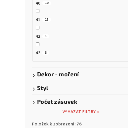
40
10
41
13
42
1
43
3
Dekor - moření
Styl
Počet zásuvek
VYMAZAT FILTRY
Položek k zobrazení:
76