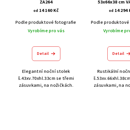
ZA264
53x66x38 cm 
14 160 Kč
14 294 
od
od
Podle produktové fotografie
Akát vintage BT1551
Podle produktové 
Vyrobíme pro vás
Vyrobíme pr
Detail
Detail
Elegantní noční stolek
Rustikální nočn
š.43xv.70xhl.33cm se třemi
š.53xv.66xhl.38c
zásuvkami, na nožičkách.
zásuvkami, na n