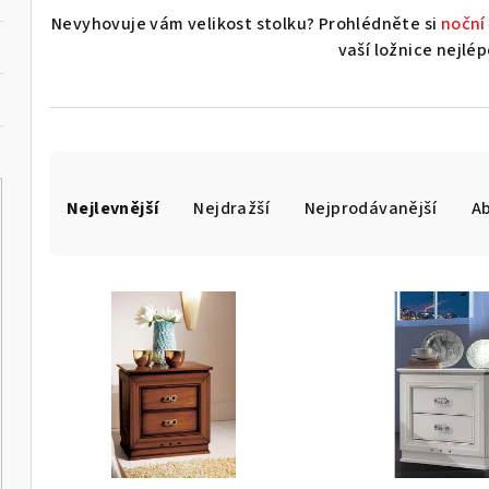
Nevyhovuje vám velikost stolku? Prohlédněte si
noční
vaší ložnice nejlé
Ř
Nejlevnější
Nejdražší
Nejprodávanější
A
a
z
V
e
ý
n
p
í
i
p
s
r