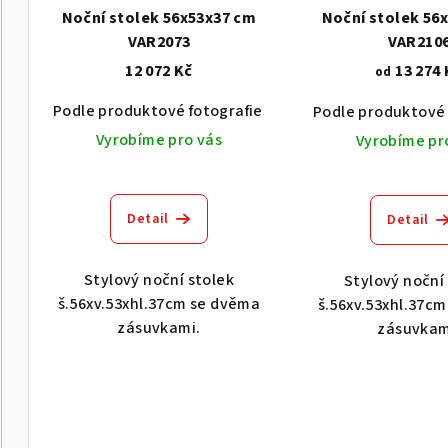
p
o
Noční stolek 56x53x37 cm
Noční stolek 56
r
VAR2073
VAR210
d
12 072 Kč
13 274 
od
o
u
Podle produktové fotografie
Akát vintage BT1551
Podle produktové 
d
k
Vyrobíme pro vás
Vyrobíme pr
u
t
k
ů
Detail
Detail
t
ů
Stylový noční stolek
Stylový noční
š.56xv.53xhl.37cm se dvěma
š.56xv.53xhl.37c
zásuvkami.
zásuvkam