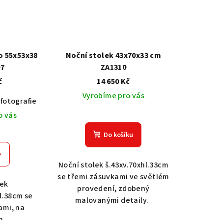
o 55x53x38
Noční stolek 43x70x33 cm
07
ZA1310
č
14 650 Kč
Vyrobíme pro vás
fotografie
Akát vintage BT1551
Dub světlý 2209
Dub tma
Dub světlý 2209
Dub tmavý 2208
Ořech střední BT79T3
O
o vás
Do košíku
Noční stolek š.43xv.70xhl.33cm
se třemi zásuvkami ve světlém
lek
provedení, zdobený
hl.38cm se
malovanými detaily.
ami, na
h.