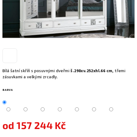
Bílá šatní skříň s posuvnými dveřmi
š.298xv.252xhl.66 cm
, třemi
zásuvkami a velkými zrcadly.
BARVA
od
157 244 Kč
Měrná