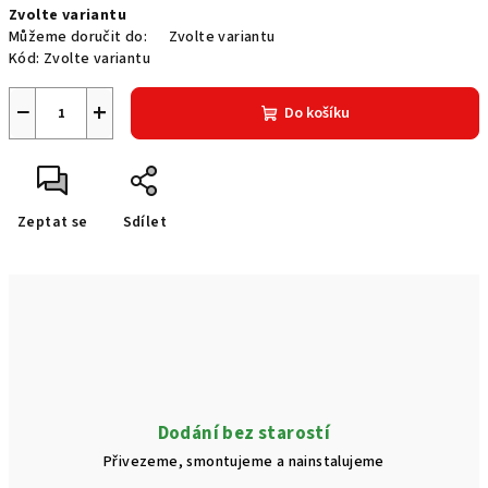
Zvolte variantu
cena:
Můžeme doručit do:
Zvolte variantu
Kód:
Zvolte variantu
−
+
Do košíku
Zeptat se
Sdílet
Dodání bez starostí
Přivezeme, smontujeme a nainstalujeme