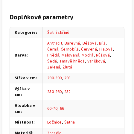
Doplňkové parametry
Kategorie
:
Šatní skříně
Antracit
,
Barevná
,
Béžová
,
Bílá
,
Černá
,
Černobílá
,
Červená
,
Fialová
,
Barva
:
Hnědá
,
Malovaná
,
Modrá
,
Růžová
,
Šedá
,
Tmavě hnědá
,
Vanilková
,
Zelená
,
Žlutá
Šířka v cm
:
290-300
,
298
Výška v
250-260
,
252
cm
:
Hloubka v
60-70
,
66
cm
:
Místnost
:
Ložnice
,
Šatna
Materiál
:
Zrcadlo