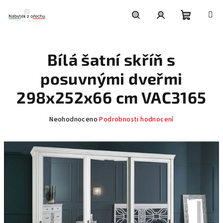
Přejít
na
obsah
Nákupní
Hledat
Přihlášení
Bílá šatní skříň s
košík
posuvnými dveřmi
298x252x66 cm VAC3165
Průměrné
Neohodnoceno
Podrobnosti hodnocení
hodnocení
produktu
je
0,0
z
5
hvězdiček.