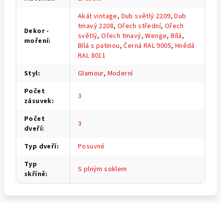
Akát vintage
,
Dub světlý 2209
,
Dub
tmavý 2208
,
Ořech střední
,
Ořech
Dekor -
světlý
,
Ořech tmavý
,
Wenge
,
Bílá
,
moření
:
Bílá s patinou
,
Černá RAL 9005
,
Hnědá
RAL 8011
Styl
:
Glamour
,
Moderní
Počet
3
zásuvek
:
Počet
3
dveří
:
Typ dveří
:
Posuvné
Typ
S plným soklem
skříně
:
Z