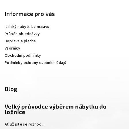
á
p
Informace pro vás
a
Italský nábytek z masivu
t
Průběh objednávky
í
Doprava a platba
Vzorníky
Obchodní podmínky
Podmínky ochrany osobních údajů
Blog
Velký průvodce výběrem nábytku do
ložnice
Ať už jste se rozhod...