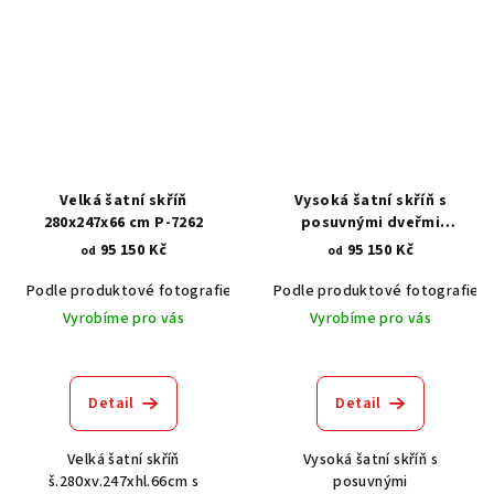
Velká šatní skříň
Vysoká šatní skříň s
280x247x66 cm P-7262
posuvnými dveřmi
280x247x66 cm P-7282
95 150 Kč
95 150 Kč
od
od
Podle produktové fotografie
Akát vintage BT1551
Podle produktové fotografie
Dub světlý
Vyrobíme pro vás
Vyrobíme pro vás
Detail
Detail
Velká šatní skříň
Vysoká šatní skříň s
š.280xv.247xhl.66cm s
posuvnými