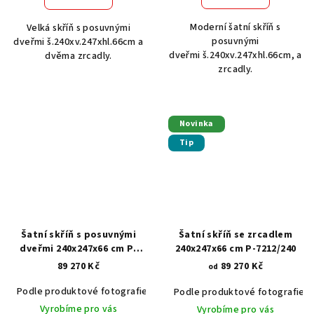
Moderní šatní skříň s
Velká skříň s posuvnými
posuvnými
dveřmi š.240xv.247xhl.66cm a
dveřmi š.240xv.247xhl.66cm, a
dvěma zrcadly.
zrcadly.
Novinka
Tip
Šatní skříň s posuvnými
Šatní skříň se zrcadlem
dveřmi 240x247x66 cm P-
240x247x66 cm P-7212/240
7250
89 270 Kč
89 270 Kč
od
Podle produktové fotografie
Akát vintage BT1551
Dub světlý
Podle produktové fotografie
Vyrobíme pro vás
Vyrobíme pro vás