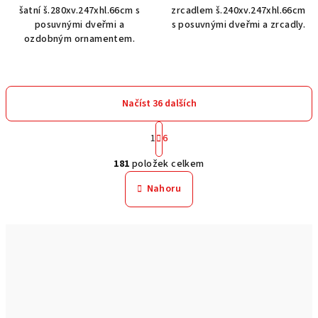
šatní š.280xv.247xhl.66cm s
zrcadlem š.240xv.247xhl.66cm
posuvnými dveřmi a
s posuvnými dveřmi a zrcadly.
ozdobným ornamentem.
Načíst 36 dalších
S
1
6
t
O
r
181
položek celkem
á
v
n
l
Nahoru
k
á
o
d
v
a
á
n
c
í
í
p
r
v