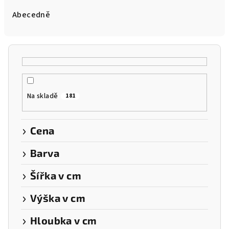
e
Abecedně
n
í
p
r
o
Na skladě
181
d
u
k
Cena
t
Barva
ů
Šířka v cm
Výška v cm
Hloubka v cm