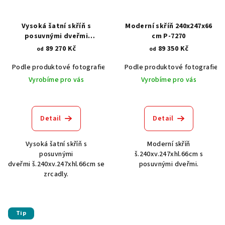
Vysoká šatní skříň s
Moderní skříň 240x247x66
posuvnými dveřmi
cm P-7270
240x247x66 cm P-7283
89 270 Kč
89 350 Kč
od
od
Podle produktové fotografie
Akát vintage BT1551
Podle produktové fotografie
Dub světlý
Vyrobíme pro vás
Vyrobíme pro vás
Detail
Detail
Vysoká šatní skříň s
Moderní skříň
posuvnými
š.240xv.247xhl.66cm s
dveřmi š.240xv.247xhl.66cm se
posuvnými dveřmi.
zrcadly.
Tip