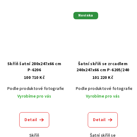
Novinka
Skříň šatní 280x247x66 cm
Šatní skříň se zrcadlem
P-6206
240x247x66 cm P-6205/240
100 710 Kč
101 220 Kč
Podle produktové fotografie
Akát vintage BT1551
Podle produktové fotografie
Dub světlý
Vyrobíme pro vás
Vyrobíme pro vás
Detail
Detail
Skříň
Šatní skříň se