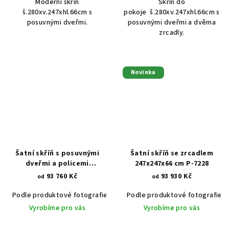
Moderní skříň
Skříň do
š.280xv.247xhl.66cm s
pokoje š.280xv.247xhl.66cm s
posuvnými dveřmi.
posuvnými dveřmi a dvěma
zrcadly.
Novinka
Šatní skříň s posuvnými
Šatní skříň se zrcadlem
dveřmi a policemi
247x247x66 cm P-7228
240x247x66 cm P-7281
93 760 Kč
93 930 Kč
od
od
Podle produktové fotografie
Akát vintage BT1551
Podle produktové fotografie
Dub světlý
Vyrobíme pro vás
Vyrobíme pro vás