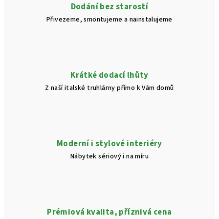
Dodání bez starostí
k
Přivezeme, smontujeme a nainstalujeme
y
v
ý
p
i
Krátké dodací lhůty
s
Z naší italské truhlárny přímo k Vám domů
u
Moderní i stylové interiéry
Nábytek sériový i na míru
Prémiová kvalita, příznivá cena