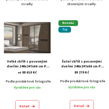
zrcadly.
zkosenými zrcadly.
Novinka
Tip
Velká skříň s posuvnými
Šatní skříň s posuvnými
dveřmi 240x247x66 cm P-
dveřmi 240x247x66 cm P-
7299
7246
88 610 Kč
89 270 Kč
od
Podle produktové fotografie
Podle produktové fotografie
Akát vintage BT1551
Dub světlý
Vyrobíme pro vás
Vyrobíme pro vás
Detail
Detail