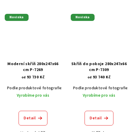
Novinka
Novinka
Moderní skříň 280x247x66
Skříň do pokoje 280x247x66
cm P-7269
cm P-7309
93 730 Kč
93 740 Kč
od
od
Podle produktové fotografie
Akát vintage BT1551
Podle produktové fotografie
Dub světlý
Vyrobíme pro vás
Vyrobíme pro vás
Detail
Detail