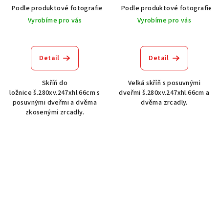
Podle produktové fotografie
Akát vintage BT1551
Podle produktové fotografie
Dub světlý
Vyrobíme pro vás
Vyrobíme pro vás
Detail
Detail
Skříň do
Velká skříň s posuvnými
ložnice š.280xv.247xhl.66cm s
dveřmi š.280xv.247xhl.66cm a
posuvnými dveřmi a dvěma
dvěma zrcadly.
zkosenými zrcadly.