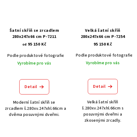
Šatní skříň se zrcadlem
Velká šatní skříň
280x247x66 cm P-7211
280x247x66 cm P-7254
95 150 Kč
95 150 Kč
od
Podle produktové fotografie
Podle produktové fotografie
Akát vintage BT1551
Dub světlý
Vyrobíme pro vás
Vyrobíme pro vás
Detail
Detail
Velká šatní skříň
Moderní šatní skříň se
š.280xv.247xhl.66cm s
zrcadlem š.280xv.247xhl.66cm a
posuvnými dveřmi a
dvěma posuvnými dveřmi.
zkosenými zrcadly.