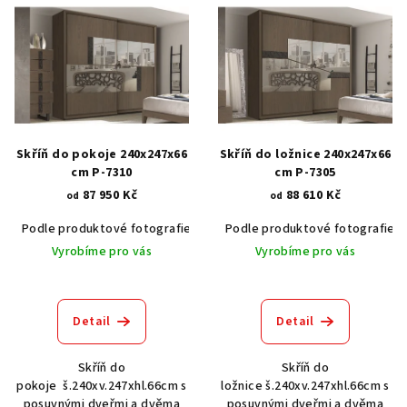
ý
p
i
s
p
r
Skříň do pokoje 240x247x66
Skříň do ložnice 240x247x66
o
cm P-7310
cm P-7305
87 950 Kč
88 610 Kč
d
od
od
u
Podle produktové fotografie
Akát vintage BT1551
Podle produktové fotografie
Dub světlý
k
Vyrobíme pro vás
Vyrobíme pro vás
t
ů
Detail
Detail
Skříň do
Skříň do
pokoje š.240xv.247xhl.66cm s
ložnice š.240xv.247xhl.66cm s
posuvnými dveřmi a dvěma
posuvnými dveřmi a dvěma