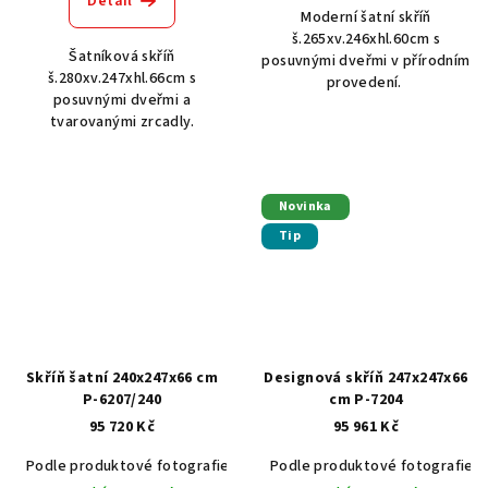
Detail
Moderní šatní skříň
š.265xv.246xhl.60cm s
Šatníková skříň
posuvnými dveřmi v přírodním
š.280xv.247xhl.66cm s
provedení.
posuvnými dveřmi a
tvarovanými zrcadly.
Novinka
Tip
Skříň šatní 240x247x66 cm
Designová skříň 247x247x66
P-6207/240
cm P-7204
95 720 Kč
95 961 Kč
Podle produktové fotografie
Akát vintage BT1551
Podle produktové fotografie
Dub světlý