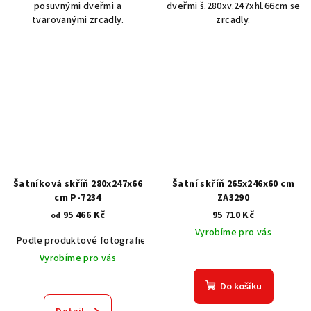
posuvnými dveřmi a
dveřmi š.280xv.247xhl.66cm se
tvarovanými zrcadly.
zrcadly.
Šatníková skříň 280x247x66
Šatní skříň 265x246x60 cm
cm P-7234
ZA3290
95 466 Kč
95 710 Kč
od
Vyrobíme pro vás
Podle produktové fotografie
Akát vintage BT1551
Dub světlý
Vyrobíme pro vás
Do košíku