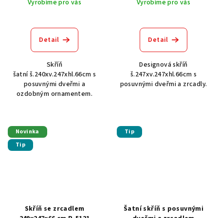
Vyrobíme pro vás
Vyrobíme pro vás
Detail
Detail
Skříň
Designová skříň
šatní š.240xv.247xhl.66cm s
š.247xv.247xhl.66cm s
posuvnými dveřmi a
posuvnými dveřmi a zrcadly.
ozdobným ornamentem.
Novinka
Tip
Tip
Skříň se zrcadlem
Šatní skříň s posuvnými