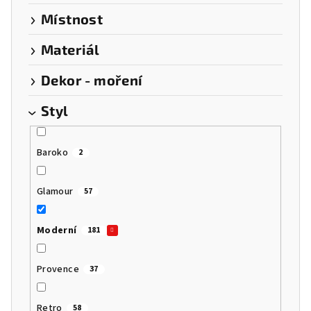
Místnost
Materiál
Dekor - moření
Styl
Baroko
2
Glamour
57
Moderní
181
Provence
37
Retro
58