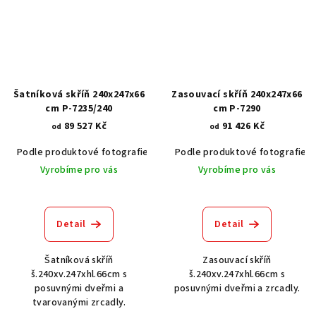
Šatníková skříň 240x247x66
Zasouvací skříň 240x247x66
cm P-7235/240
cm P-7290
89 527 Kč
91 426 Kč
od
od
Podle produktové fotografie
Akát vintage BT1551
Podle produktové fotografie
Dub světlý
Vyrobíme pro vás
Vyrobíme pro vás
Detail
Detail
Šatníková skříň
Zasouvací skříň
š.240xv.247xhl.66cm s
š.240xv.247xhl.66cm s
posuvnými dveřmi a
posuvnými dveřmi a zrcadly.
tvarovanými zrcadly.