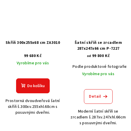
Skříň 300x255x68 cm ZA3010
Šatní skříň se zrcadlem
287x247x66 cm P-7227
99 680 Kč
99 800 Kč
od
Vyrobíme pro vás
Podle produktové fotografie
Vyrobíme pro vás
Do košíku
Detail
Prostorná dvoudveřová šatní
skříň š.300xv.255xhl.68cm s
Moderní šatní skříň se
posuvnými dveřmi.
zrcadlem š.287xv.247xhl.66cm
s posuvnými dveřmi.