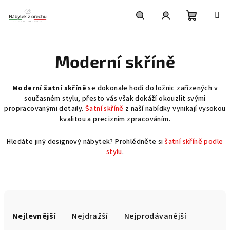
Přejít
na
obsah
Nákupní
Hledat
Přihlášení
Moderní skříně
košík
Moderní šatní skříně
se dokonale hodí do ložnic zařízených v
současném stylu, přesto vás však dokáží okouzlit svými
propracovanými detaily.
Šatní skříně
z naší nabídky vynikají vysokou
kvalitou a precizním zpracováním.
Hledáte jiný designový nábytek? Prohlédněte si
šatní skříně podle
stylu
.
Ř
a
Nejlevnější
Nejdražší
Nejprodávanější
z