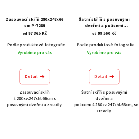
Zasouvací skříň 280x247x66
Šatní skříň s posuvnými
cm P-7289
dveřmi a policemi
280x247x66 cm P-7280
97 365 Kč
99 560 Kč
od
od
Podle produktové fotografie
Akát vintage BT1551
Podle produktové fotografie
Dub světlý
Vyrobíme pro vás
Vyrobíme pro vás
Detail
Detail
Zasouvací skříň
Šatní skříň s posuvnými
š.280xv.247xhl.66cm s
dveřmi a
posuvnými dveřmi a zrcadly.
policemi š.280xv.247xhl.66cm, se
zrcadly.