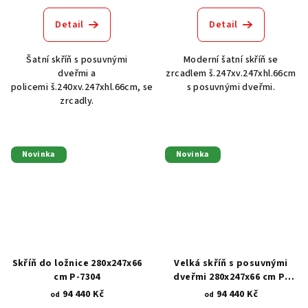
Detail
Detail
Šatní skříň s posuvnými
Moderní šatní skříň se
dveřmi a
zrcadlem š.247xv.247xhl.66cm
policemi š.240xv.247xhl.66cm, se
s posuvnými dveřmi.
zrcadly.
Novinka
Novinka
Skříň do ložnice 280x247x66
Velká skříň s posuvnými
cm P-7304
dveřmi 280x247x66 cm P-
7298
94 440 Kč
94 440 Kč
od
od