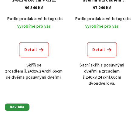
249x247x66 cm P-5121
dveřmi a zrcadlem
240x247x66 cm P-4066
96 340 Kč
97 240 Kč
Podle produktové fotografie
Akát vintage BT1551
Podle produktové fotografie
Dub světlý
Vyrobíme pro vás
Vyrobíme pro vás
Detail
Detail
Skříň se
Šatní skříň s posuvnými
zrcadlem š.249xv.247xhl.66cm
dveřmi a zrcadlem
se dvěma posuvnými dveřmi.
š.240xv.247xhl.66cm
dvoudveřová.
Novinka