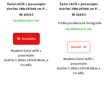
Šatní skříň s posuvnými
Šatní skříň s posuvnými
dveřmi 280x247x66 cm P-
dveřmi 280x247x66 cm P-
7245
7249
95 150 Kč
95 150 Kč
Vyrobíme pro vás
Podle produktové fotografie
Vyrobíme pro vás
Do košíku
Detail
Moderní šatní skříň s
posuvnými
Moderní šatní skříň s
dveřmi š.280xv.247xhl.66cm, a
posuvnými
zrcadly.
dveřmi š.280xv.247xhl.66cm a
zrcadly.