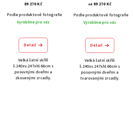
89 270 Kč
89 270 Kč
od
Podle produktové fotografie
Akát vintage BT1551
Dub světlý
Podle produktové fotografie
Vyrobíme pro vás
Vyrobíme pro vás
Detail
Detail
Velká šatní skříň
Velká šatní skříň
š.240xv.247xhl.66cm s
š.240xv.247xhl.66cm s
posuvnými dveřmi a
posuvnými dveřmi a
zkosenými zrcadly.
tvarovanými zrcadly.