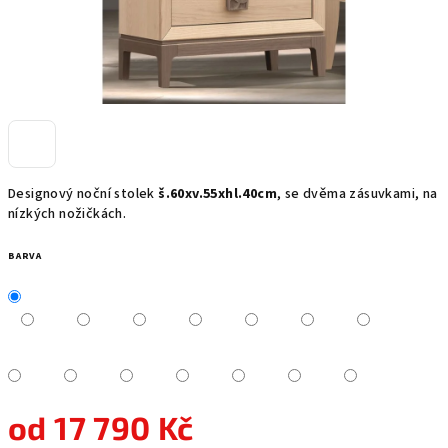
Designový noční stolek
š.60xv.55xhl.40cm
, se dvěma zásuvkami, na
nízkých nožičkách.
BARVA
od
17 790 Kč