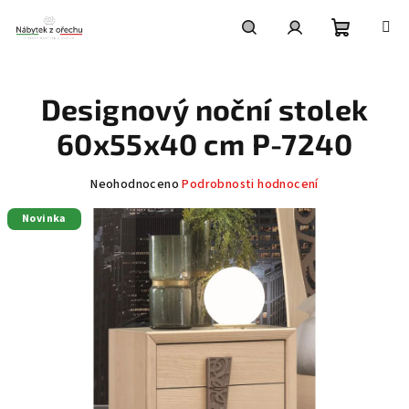
Přejít
na
obsah
Nákupní
Hledat
Přihlášení
Designový noční stolek
košík
60x55x40 cm P-7240
Průměrné
Neohodnoceno
Podrobnosti hodnocení
hodnocení
Novinka
produktu
je
0,0
z
5
hvězdiček.