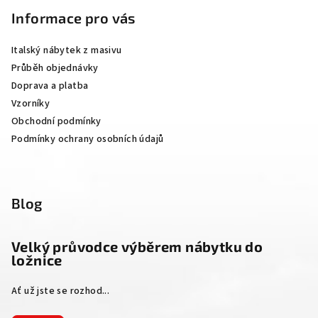
p
Informace pro vás
a
Italský nábytek z masivu
t
Průběh objednávky
í
Doprava a platba
Vzorníky
Obchodní podmínky
Podmínky ochrany osobních údajů
Blog
Velký průvodce výběrem nábytku do
ložnice
Ať už jste se rozhod...