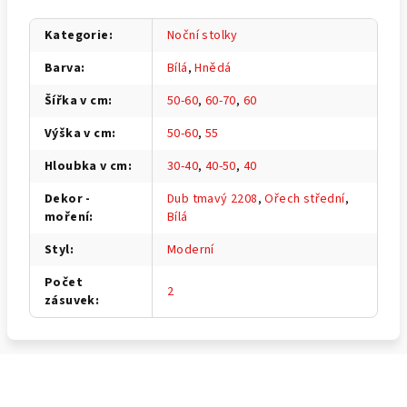
Kategorie
:
Noční stolky
Barva
:
Bílá
,
Hnědá
Šířka v cm
:
50-60
,
60-70
,
60
Výška v cm
:
50-60
,
55
Hloubka v cm
:
30-40
,
40-50
,
40
Dekor -
Dub tmavý 2208
,
Ořech střední
,
moření
:
Bílá
Styl
:
Moderní
Počet
2
zásuvek
:
Z
á