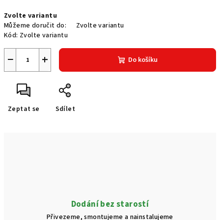
Měrná
Zvolte variantu
cena:
Můžeme doručit do:
Zvolte variantu
Kód:
Zvolte variantu
−
+
Do košíku
Zeptat se
Sdílet
Dodání bez starostí
Přivezeme, smontujeme a nainstalujeme