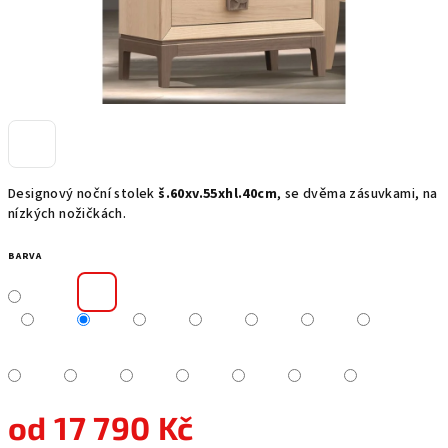
Designový noční stolek
š.60xv.55xhl.40cm
, se dvěma zásuvkami, na
nízkých nožičkách.
BARVA
od
17 790 Kč