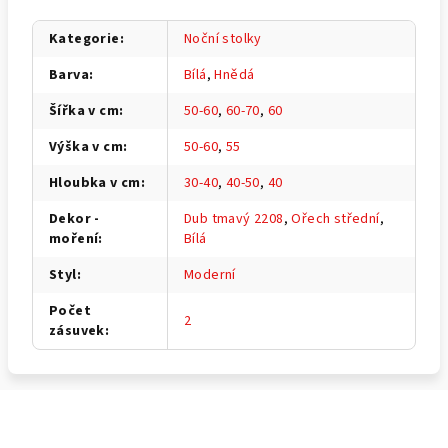
Kategorie
:
Noční stolky
Barva
:
Bílá
,
Hnědá
Šířka v cm
:
50-60
,
60-70
,
60
Výška v cm
:
50-60
,
55
Hloubka v cm
:
30-40
,
40-50
,
40
Dekor -
Dub tmavý 2208
,
Ořech střední
,
moření
:
Bílá
Styl
:
Moderní
Počet
2
zásuvek
:
Z
á