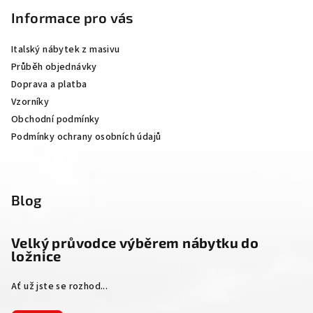
p
Informace pro vás
a
Italský nábytek z masivu
t
Průběh objednávky
í
Doprava a platba
Vzorníky
Obchodní podmínky
Podmínky ochrany osobních údajů
Blog
Velký průvodce výběrem nábytku do
ložnice
Ať už jste se rozhod...