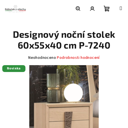
Přejít
na
obsah
Nákupní
Hledat
Přihlášení
Designový noční stolek
košík
60x55x40 cm P-7240
Průměrné
Neohodnoceno
Podrobnosti hodnocení
hodnocení
Novinka
produktu
je
0,0
z
5
hvězdiček.