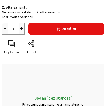
Měrná
Zvolte variantu
cena:
Můžeme doručit do:
Zvolte variantu
Kód:
Zvolte variantu
−
+
Do košíku
Zeptat se
Sdílet
Dodání bez starostí
Přivezeme, smontujeme a nainstalujeme