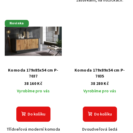
zásuvkami, na nožičkách.
Novinka
Komoda 179x85x54 cm P-
Komoda 179x89x54 cm P-
7037
7035
38 160 Kč
38 280 Kč
Vyrobíme pro vás
Vyrobíme pro vás
Do košíku
Do košíku
Třídveřová moderní komoda
Dvoudveřová šedá