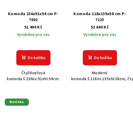
Komoda 236x91x54 cm P-
Komoda 118x135x58 cm P-
7002
7123
51 490 Kč
52 640 Kč
Vyrobíme pro vás
Vyrobíme pro vás
Do košíku
Do košíku
Čtyřdveřová
Moderní
komoda š.236xv.91xhl.54cm.
komoda š.118xv.135xhl.58cm, čt
Novinka