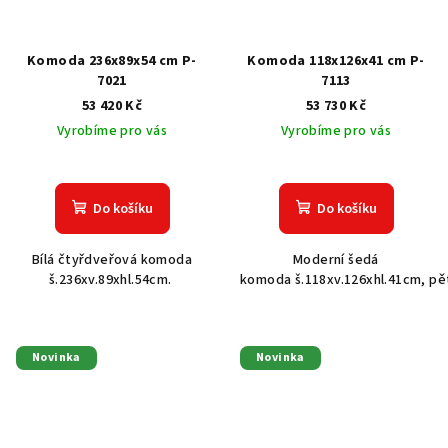
Komoda 236x89x54 cm P-
Komoda 118x126x41 cm P-
7021
7113
53 420 Kč
53 730 Kč
Vyrobíme pro vás
Vyrobíme pro vás
Do košíku
Do košíku
Bílá čtyřdveřová komoda
Moderní šedá
š.236xv.89xhl.54cm.
komoda š.118xv.126xhl.41cm, pě
Novinka
Novinka