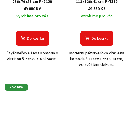
236x70x58 cm P-7129
118x126x41 cm P-7110
49 080 Kč
49 550 Kč
Vyrobíme pro vás
Vyrobíme pro vás
Do košíku
Do košíku
Čtyřdveřová šedá komoda s
Moderní pětidveřová dřevěná
vitrínou š.236xv.70xhl.58cm.
komoda š.118xv.126xhl.41cm,
ve světlém dekoru.
Novinka