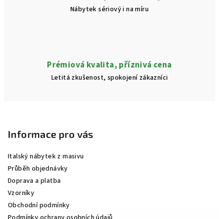
Nábytek sériový i na míru
Prémiová kvalita, příznivá cena
Letitá zkušenost, spokojení zákazníci
Z
á
p
Informace pro vás
a
Italský nábytek z masivu
t
Průběh objednávky
í
Doprava a platba
Vzorníky
Obchodní podmínky
Podmínky ochrany osobních údajů