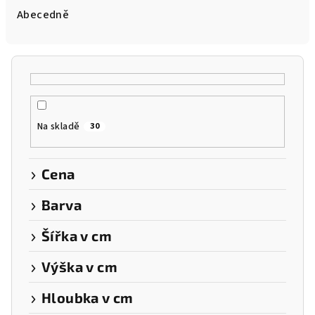
e
Abecedně
n
í
p
r
o
Na skladě
30
d
u
k
Cena
t
Barva
ů
Šířka v cm
Výška v cm
Hloubka v cm