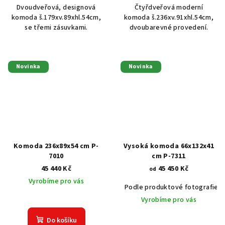
Dvoudveřová, designová
Čtyřdveřová moderní
komoda š.179xv.89xhl.54cm,
komoda š.236xv.91xhl.54cm,
se třemi zásuvkami.
dvoubarevné provedení.
Novinka
Novinka
Komoda 236x89x54 cm P-
Vysoká komoda 66x132x41
7010
cm P-7311
45 440 Kč
45 450 Kč
od
Vyrobíme pro vás
Podle produktové fotografie
Vyrobíme pro vás
Do košíku