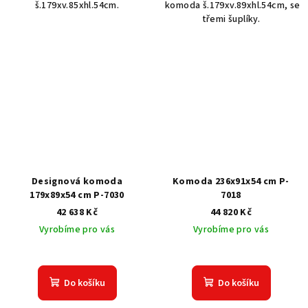
š.179xv.85xhl.54cm.
komoda š.179xv.89xhl.54cm, se
třemi šuplíky.
Designová komoda
Komoda 236x91x54 cm P-
179x89x54 cm P-7030
7018
42 638 Kč
44 820 Kč
Vyrobíme pro vás
Vyrobíme pro vás
Do košíku
Do košíku