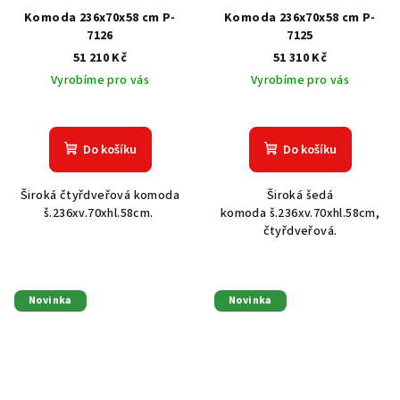
Komoda 236x70x58 cm P-
Komoda 236x70x58 cm P-
7126
7125
51 210 Kč
51 310 Kč
Vyrobíme pro vás
Vyrobíme pro vás
Do košíku
Do košíku
Široká čtyřdveřová komoda
Široká šedá
š.236xv.70xhl.58cm.
komoda š.236xv.70xhl.58cm,
čtyřdveřová.
Novinka
Novinka