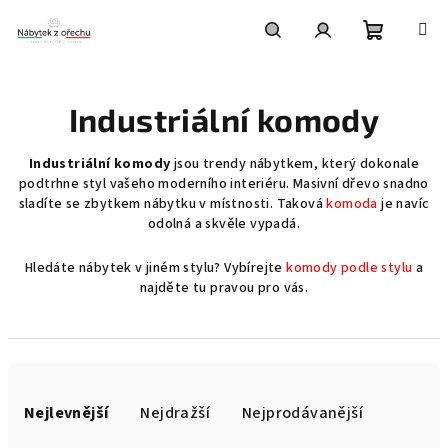
Přejít
na
obsah
Nákupní
Hledat
Přihlášení
Industriální komody
košík
Industriální komody
jsou trendy nábytkem, který dokonale
podtrhne styl vašeho moderního interiéru. Masivní dřevo snadno
sladíte se zbytkem nábytku v místnosti. Taková
komoda
je navíc
odolná a skvěle vypadá.
Hledáte nábytek v jiném stylu? Vybírejte
komody podle stylu
a
najděte tu pravou pro vás.
Ř
a
Nejlevnější
Nejdražší
Nejprodávanější
z