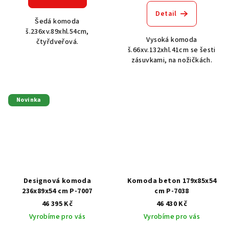
Detail
Šedá komoda
š.236xv.89xhl.54cm,
Vysoká komoda
čtyřdveřová.
š.66xv.132xhl.41cm se šesti
zásuvkami, na nožičkách.
Novinka
Designová komoda
Komoda beton 179x85x54
236x89x54 cm P-7007
cm P-7038
46 395 Kč
46 430 Kč
Vyrobíme pro vás
Vyrobíme pro vás