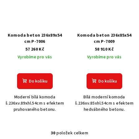
Komoda beton 236x89x54
Komoda beton 236x85x54
cm P-7006
cm P-7009
57 260 Kč
58 910 Kč
Vyrobíme pro vás
Vyrobíme pro vás
Do košíku
Do košíku
Moderní bílá komoda
Bílá moderní komoda
š.236xv.89xhl.54cm s efektem
š.236xv.85xhl.54cm s efektem
pruhovaného betonu.
hedvábného betonu.
30
položek celkem
O