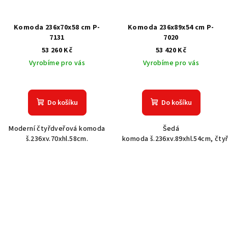
Komoda 236x70x58 cm P-
Komoda 236x89x54 cm P-
7131
7020
53 260 Kč
53 420 Kč
Vyrobíme pro vás
Vyrobíme pro vás
Do košíku
Do košíku
Moderní čtyřdveřová komoda
Šedá
š.236xv.70xhl.58cm.
komoda š.236xv.89xhl.54cm, čty