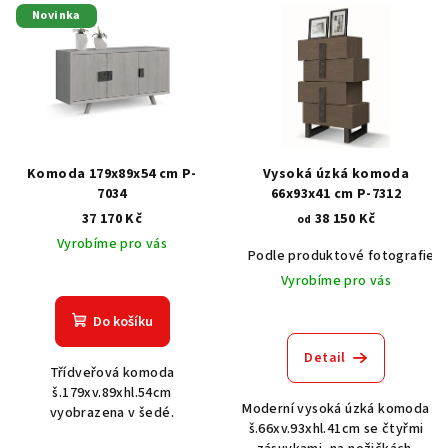
V
Novinka
ý
p
i
s
p
r
Komoda 179x89x54 cm P-
Vysoká úzká komoda
o
7034
66x93x41 cm P-7312
37 170 Kč
38 150 Kč
d
od
Vyrobíme pro vás
u
Podle produktové fotografie
k
Vyrobíme pro vás
t
Do košíku
ů
Detail
Třídveřová komoda
š.179xv.89xhl.54cm
Moderní vysoká úzká komoda
vyobrazena v šedé.
š.66xv.93xhl.41cm se čtyřmi