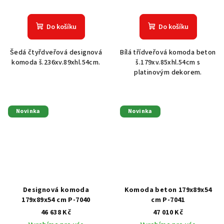
Do košíku
Do košíku
Šedá čtyřdveřová designová
Bílá třídveřová komoda beton
komoda š.236xv.89xhl.54cm.
š.179xv.85xhl.54cm s
platinovým dekorem.
Novinka
Novinka
Designová komoda
Komoda beton 179x89x54
179x89x54 cm P-7040
cm P-7041
46 638 Kč
47 010 Kč