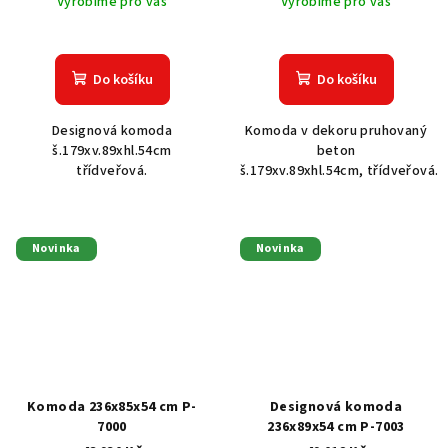
Vyrobíme pro vás
Vyrobíme pro vás
Do košíku
Do košíku
Designová komoda
Komoda v dekoru pruhovaný
š.179xv.89xhl.54cm
beton
třídveřová.
š.179xv.89xhl.54cm, třídveřová.
Novinka
Novinka
Komoda 236x85x54 cm P-
Designová komoda
7000
236x89x54 cm P-7003