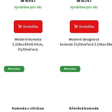
48 930 Kč
49 012 Kč
Vyrobíme pro vás
Vyrobíme pro vás
Do košíku
Do košíku
Moderní komoda
Moderní designová
š.236xv.85xhl.54cm,
komoda čtyřdveřová š.236xv.89x
čtyřdveřová.
Novinka
Novinka
Komoda s vitrínou
Dřevěná komoda