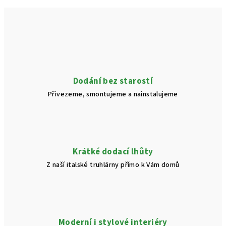
v
l
á
d
a
c
í
Dodání bez starostí
p
Přivezeme, smontujeme a nainstalujeme
r
v
k
y
v
Krátké dodací lhůty
ý
Z naší italské truhlárny přímo k Vám domů
p
i
s
u
Moderní i stylové interiéry