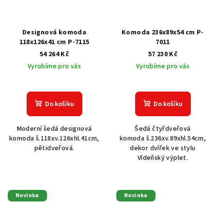
Designová komoda
Komoda 236x89x54 cm P-
118x126x41 cm P-7115
7011
54 264 Kč
57 230 Kč
Vyrobíme pro vás
Vyrobíme pro vás
Do košíku
Do košíku
Moderní šedá designová
Šedá čtyřdveřová
komoda š.118xv.126xhl.41cm,
komoda š.236xv.89xhl.54cm,
pětidveřová.
dekor dvířek ve stylu
Vídeňský výplet.
Novinka
Novinka