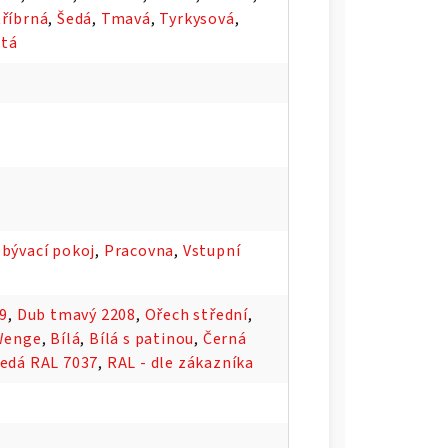
tříbrná
,
Šedá
,
Tmavá
,
Tyrkysová
,
utá
bývací pokoj
,
Pracovna
,
Vstupní
09
,
Dub tmavý 2208
,
Ořech střední
,
Wenge
,
Bílá
,
Bílá s patinou
,
Černá
edá RAL 7037
,
RAL - dle zákazníka