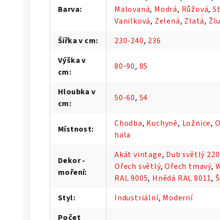
Barva
:
Malovaná
,
Modrá
,
Růžová
,
S
Vanilková
,
Zelená
,
Zlatá
,
Žl
Šířka v cm
:
230-240
,
236
Výška v
80-90
,
85
cm
:
Hloubka v
50-60
,
54
cm
:
Chodba
,
Kuchyně
,
Ložnice
,
O
Místnost
:
hala
Akát vintage
,
Dub světlý 22
Dekor -
Ořech světlý
,
Ořech tmavý
,
moření
:
RAL 9005
,
Hnědá RAL 8011
,
Š
Styl
:
Industriální
,
Moderní
Počet