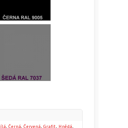
ílá
,
Černá
,
Červená
,
Grafit
,
Hnědá
,