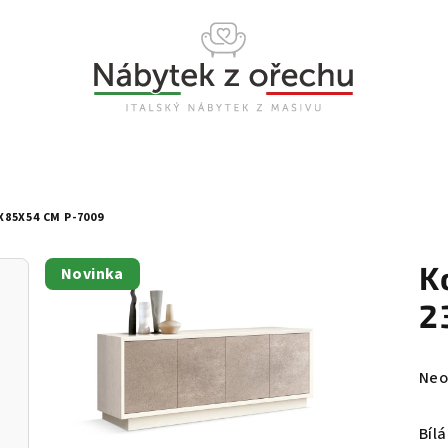
85X54 CM P-7009
K
Novinka
2
Prů
Neo
hod
pro
Bíl