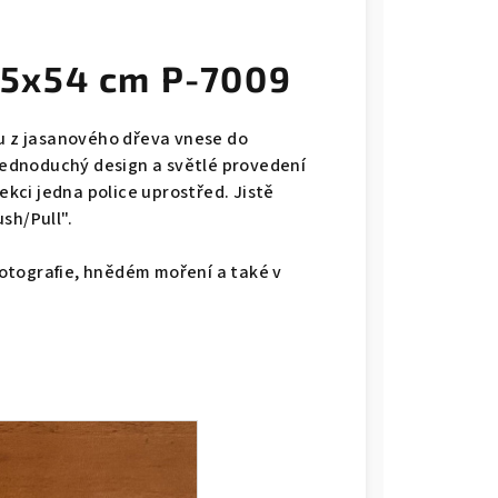
5x54 cm P-7009
 z jasanového dřeva vnese do
ednoduchý design a světlé provedení
sekci jedna police uprostřed. Jistě
sh/Pull".
otografie, hnědém moření a také v