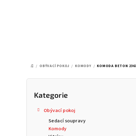
Přejít
na
obsah
/
OBÝVACÍ POKOJ
/
KOMODY
/
KOMODA BETON 236X
DOMŮ
P
o
Kategorie
Přeskočit
kategorie
s
Obývací pokoj
t
Sedací soupravy
r
Komody