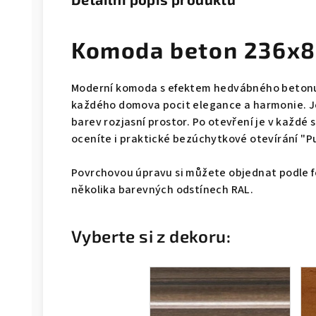
Komoda beton 236x8
Moderní komoda s efektem hedvábného betonu
každého domova pocit elegance a harmonie. J
barev rozjasní prostor. Po otevření je v každé 
oceníte i praktické bezúchytkové otevírání "Pu
Povrchovou úpravu si můžete objednat podle f
několika barevných odstínech RAL.
Vyberte si z dekoru: