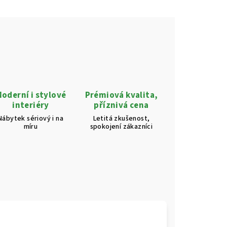
oderní i stylové
Prémiová kvalita,
interiéry
příznivá cena
Nábytek sériový i na
Letitá zkušenost,
míru
spokojení zákazníci