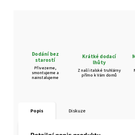
Dodání bez
Krátké dodací
M
starostí
lhůty
Přivezeme,
Z naší italské truhlárny
smontujeme a
přímo k Vám domů
nainstalujeme
Popis
Diskuze
Detailní popis produktu