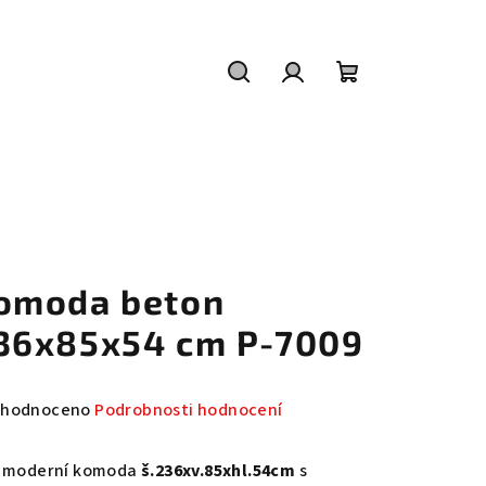
Hledat
Přihlášení
Nákupní
košík
omoda beton
36x85x54 cm P-7009
měrné
hodnoceno
Podrobnosti hodnocení
nocení
duktu
á moderní komoda
š.236xv.85xhl.54cm
s