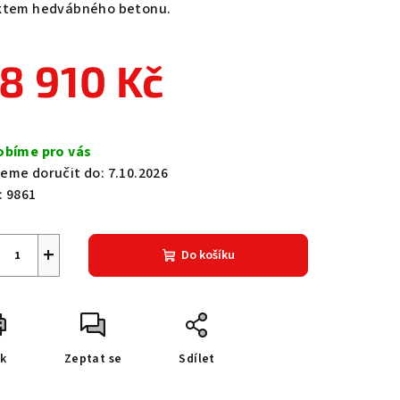
ktem hedvábného betonu.
8 910 Kč
zdiček.
ná
a:
obíme pro vás
eme doručit do:
7.10.2026
:
9861
+
Do košíku
sk
Zeptat se
Sdílet