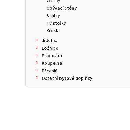
Vitríny
a
Obývací stěny
n
Stolky
TV stolky
n
Křesla
í
Jídelna
p
Ložnice
Pracovna
a
Koupelna
n
Předsíň
Ostatní bytové doplňky
e
l