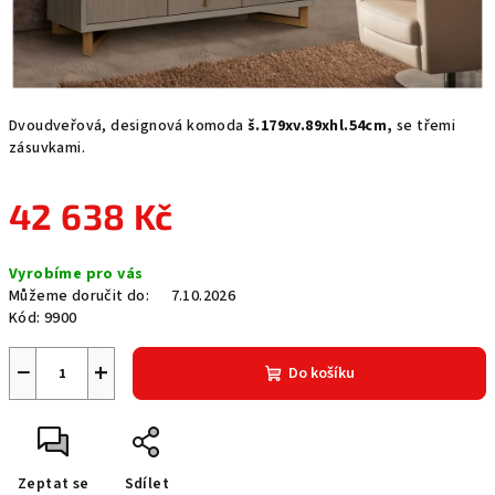
Dvoudveřová, designová komoda
š.179xv.89xhl.54cm,
se třemi
zásuvkami.
42 638 Kč
Měrná
Vyrobíme pro vás
cena:
Můžeme doručit do:
7.10.2026
Kód:
9900
−
+
Do košíku
Zeptat se
Sdílet