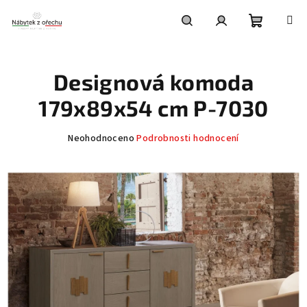
Přejít
na
obsah
Nákupní
Hledat
Přihlášení
Designová komoda
košík
179x89x54 cm P-7030
Průměrné
Neohodnoceno
Podrobnosti hodnocení
hodnocení
produktu
je
0,0
z
5
hvězdiček.