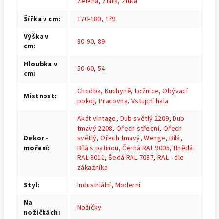
Zelená
,
Zlatá
,
Žlutá
Šířka v cm
:
170-180
,
179
Výška v
80-90
,
89
cm
:
Hloubka v
50-60
,
54
cm
:
Chodba
,
Kuchyně
,
Ložnice
,
Obývací
Místnost
:
pokoj
,
Pracovna
,
Vstupní hala
Akát vintage
,
Dub světlý 2209
,
Dub
tmavý 2208
,
Ořech střední
,
Ořech
Dekor -
světlý
,
Ořech tmavý
,
Wenge
,
Bílá
,
moření
:
Bílá s patinou
,
Černá RAL 9005
,
Hnědá
RAL 8011
,
Šedá RAL 7037
,
RAL - dle
zákazníka
Styl
:
Industriální
,
Moderní
Na
Nožičky
nožičkách
: