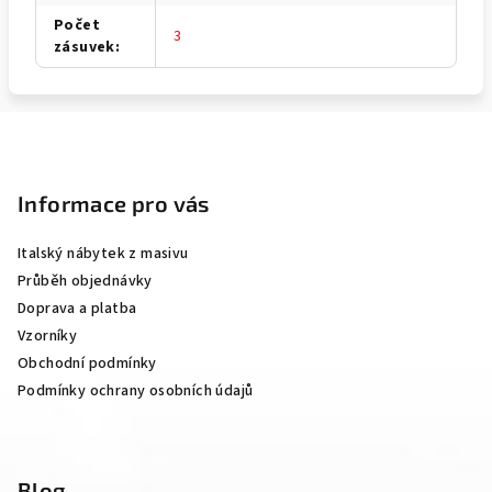
Počet
3
zásuvek
:
Z
á
p
Informace pro vás
a
Italský nábytek z masivu
t
Průběh objednávky
í
Doprava a platba
Vzorníky
Obchodní podmínky
Podmínky ochrany osobních údajů
Blog