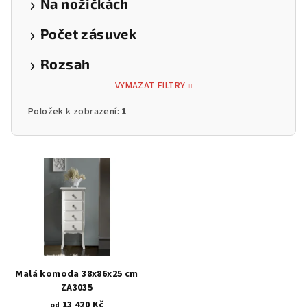
Na nožičkách
Počet zásuvek
Rozsah
VYMAZAT FILTRY
Položek k zobrazení:
1
V
ý
p
i
s
p
r
Malá komoda 38x86x25 cm
o
ZA3035
13 420 Kč
od