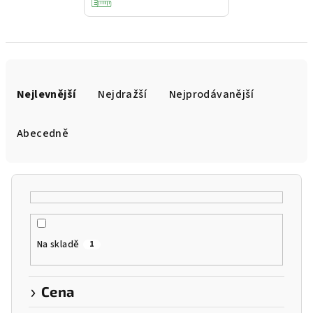
Ř
a
Nejlevnější
Nejdražší
Nejprodávanější
z
e
Abecedně
n
í
p
r
o
Na skladě
1
d
u
k
Cena
t