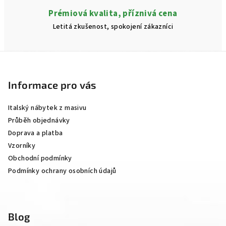
Prémiová kvalita, příznivá cena
Letitá zkušenost, spokojení zákazníci
Z
á
p
Informace pro vás
a
Italský nábytek z masivu
t
Průběh objednávky
í
Doprava a platba
Vzorníky
Obchodní podmínky
Podmínky ochrany osobních údajů
Blog