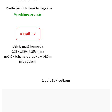
d
u
Podle produktové fotografie
Akát vintage BT1551
Dub světlý
k
Vyrobíme pro vás
t
ů
Detail
Úzká, malá komoda
š.38xv.86xhl.25cm na
nožičkách, na obrázku v bílém
provedení.
1
položek celkem
O
v
l
á
d
a