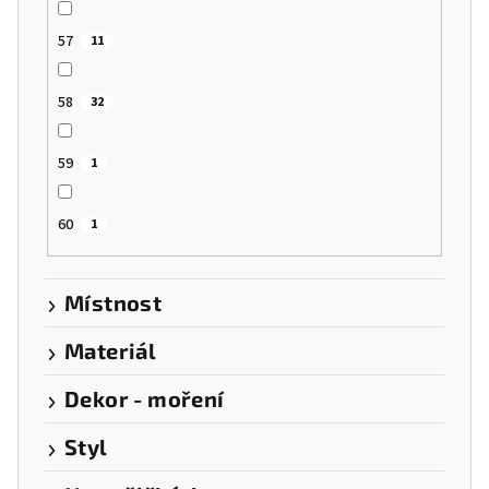
57
11
58
32
59
1
60
1
Místnost
Materiál
Dekor - moření
Styl