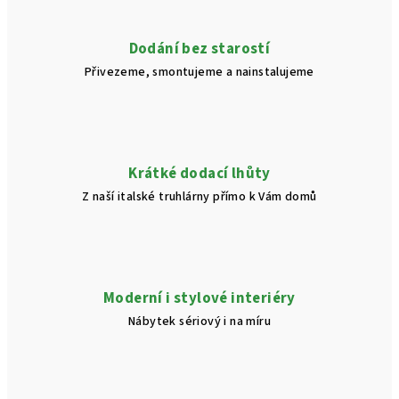
c
í
Dodání bez starostí
p
Přivezeme, smontujeme a nainstalujeme
r
v
k
y
v
Krátké dodací lhůty
ý
Z naší italské truhlárny přímo k Vám domů
p
i
s
u
Moderní i stylové interiéry
Nábytek sériový i na míru