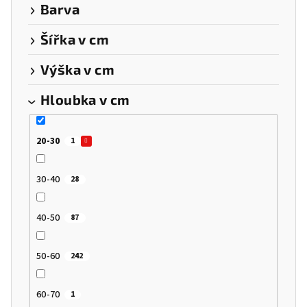
Barva
ů
Šířka v cm
Výška v cm
Hloubka v cm
20-30
1
30-40
28
40-50
87
50-60
242
60-70
1