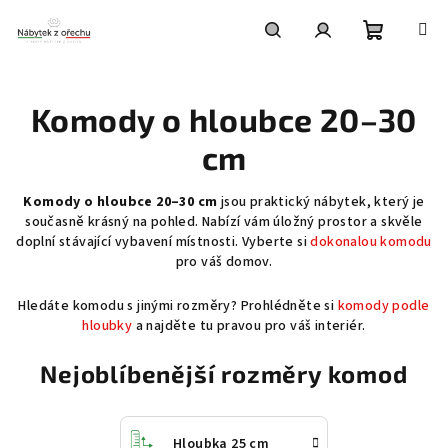
Přejít
na
obsah
Nákupní
Hledat
Přihlášení
Komody o hloubce 20–30
košík
cm
Komody o hloubce 20–30 cm
jsou praktický nábytek, který je
současně krásný na pohled. Nabízí vám úložný prostor a skvěle
doplní stávající vybavení místnosti. Vyberte si
dokonalou komodu
pro váš domov.
Hledáte komodu s jinými rozměry? Prohlédněte si
komody podle
hloubky
a najděte tu pravou pro váš interiér.
Nejoblíbenější rozměry komod
Hloubka 25 cm