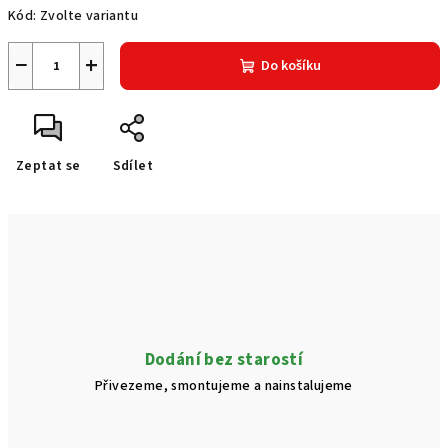
Kód:
Zvolte variantu
−
+
Do košíku
Zeptat se
Sdílet
Dodání bez starostí
Přivezeme, smontujeme a nainstalujeme