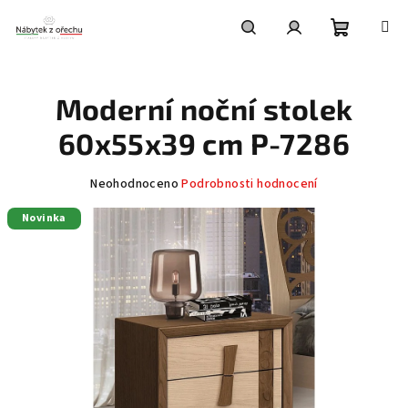
Přejít
na
obsah
Nákupní
Hledat
Přihlášení
Moderní noční stolek
košík
60x55x39 cm P-7286
Průměrné
Neohodnoceno
Podrobnosti hodnocení
hodnocení
Novinka
produktu
je
0,0
z
5
hvězdiček.