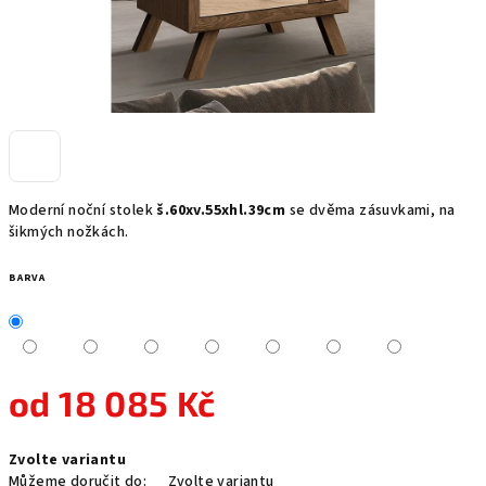
Moderní noční stolek
š.60xv.55xhl.39cm
se dvěma zásuvkami, na
šikmých nožkách.
BARVA
od
18 085 Kč
Měrná
Zvolte variantu
cena:
Můžeme doručit do:
Zvolte variantu