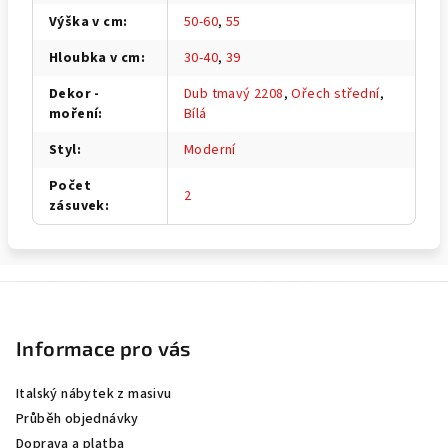
Výška v cm
:
50-60
,
55
Hloubka v cm
:
30-40
,
39
Dekor -
Dub tmavý 2208
,
Ořech střední
,
moření
:
Bílá
Styl
:
Moderní
Počet
2
zásuvek
:
Z
á
p
Informace pro vás
a
Italský nábytek z masivu
t
Průběh objednávky
í
Doprava a platba