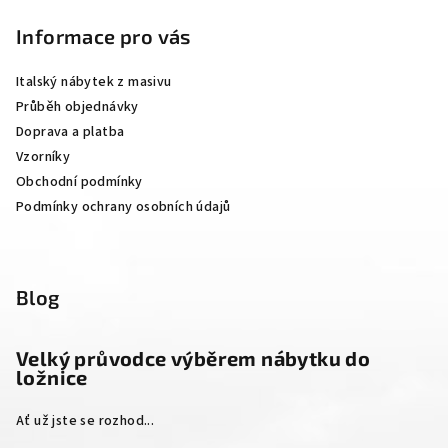
á
p
Informace pro vás
a
Italský nábytek z masivu
t
Průběh objednávky
í
Doprava a platba
Vzorníky
Obchodní podmínky
Podmínky ochrany osobních údajů
Blog
Velký průvodce výběrem nábytku do
ložnice
Ať už jste se rozhod...