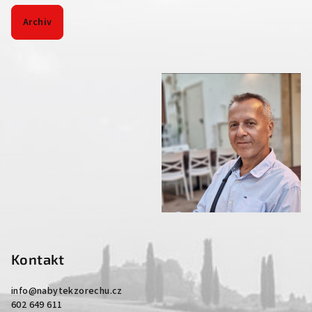
Archiv
Kontakt
info
@
nabytekzorechu.cz
602 649 611