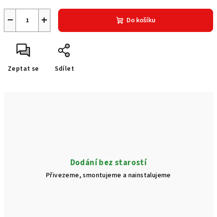
−
+
Do košíku
Zeptat se
Sdílet
Dodání bez starostí
Přivezeme, smontujeme a nainstalujeme