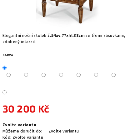
Elegantní noční stolek
š.54xv.77xhl.38cm
se třemi zásuvkami,
zdobený intarzií.
BARVA
30 200 Kč
Měrná
Zvolte variantu
cena:
Můžeme doručit do:
Zvolte variantu
Kód:
Zvolte variantu