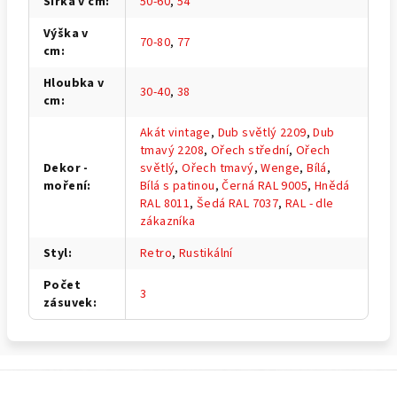
Šířka v cm
:
50-60
,
54
Výška v
70-80
,
77
cm
:
Hloubka v
30-40
,
38
cm
:
Akát vintage
,
Dub světlý 2209
,
Dub
tmavý 2208
,
Ořech střední
,
Ořech
Dekor -
světlý
,
Ořech tmavý
,
Wenge
,
Bílá
,
moření
:
Bílá s patinou
,
Černá RAL 9005
,
Hnědá
RAL 8011
,
Šedá RAL 7037
,
RAL - dle
zákazníka
Styl
:
Retro
,
Rustikální
Počet
3
zásuvek
:
Z