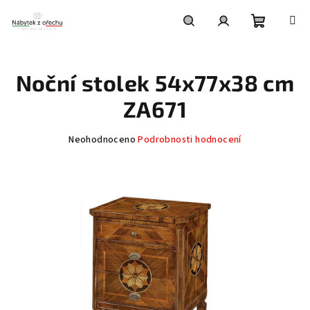
Přejít
na
obsah
Nákupní
Hledat
Přihlášení
Noční stolek 54x77x38 cm
košík
ZA671
Průměrné
Neohodnoceno
Podrobnosti hodnocení
hodnocení
produktu
je
0,0
z
5
hvězdiček.