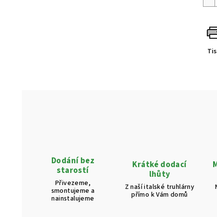
Ti
Dodání bez
Krátké dodací
M
starostí
lhůty
Přivezeme,
Z naší italské truhlárny
smontujeme a
přímo k Vám domů
nainstalujeme