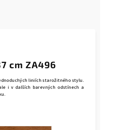
37 cm ZA496
ednoduchých liniích starožitného stylu.
le i v dalších barevných odstínech a
ku.