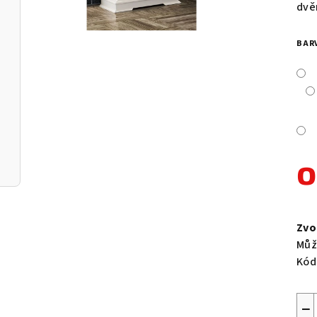
je
dvě
0,0
z
BAR
5
hvě
Měr
cen
Zvo
Můž
Kód
−