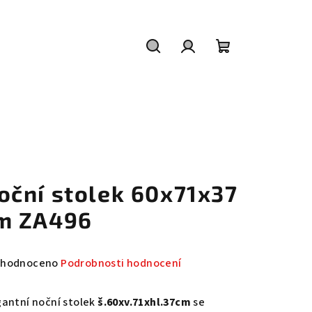
Hledat
Přihlášení
Nákupní
košík
oční stolek 60x71x37
m ZA496
měrné
hodnoceno
Podrobnosti hodnocení
nocení
duktu
gantní noční stolek
š.60xv.71xhl.37cm
se