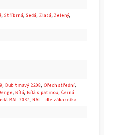
á
,
Stříbrná
,
Šedá
,
Zlatá
,
Zelený
,
09
,
Dub tmavý 2208
,
Ořech střední
,
Wenge
,
Bílá
,
Bílá s patinou
,
Černá
edá RAL 7037
,
RAL - dle zákazníka