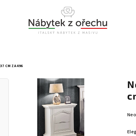
37 CM ZA496
N
c
Prů
Neo
hod
pro
Ele