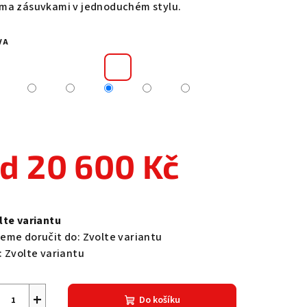
ma zásuvkami v jednoduchém stylu.
VA
zdiček.
od
20 600 Kč
ná
a:
lte variantu
eme doručit do:
Zvolte variantu
:
Zvolte variantu
+
Do košíku