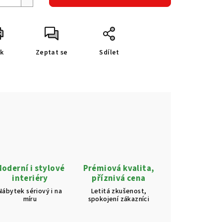
sk
Zeptat se
Sdílet
oderní i stylové
Prémiová kvalita,
interiéry
příznivá cena
Nábytek sériový i na
Letitá zkušenost,
míru
spokojení zákazníci