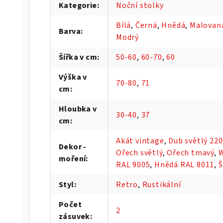
Kategorie
:
Noční stolky
Bílá
,
Černá
,
Hnědá
,
Malovan
Barva
:
Modrý
Šířka v cm
:
50-60
,
60-70
,
60
Výška v
70-80
,
71
cm
:
Hloubka v
30-40
,
37
cm
:
Akát vintage
,
Dub světlý 22
Dekor -
Ořech světlý
,
Ořech tmavý
,
moření
:
RAL 9005
,
Hnědá RAL 8011
,
Š
Styl
:
Retro
,
Rustikální
Počet
2
zásuvek
: