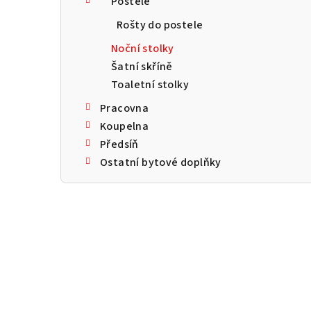
Postele
a
Rošty do postele
n
Noční stolky
n
Šatní skříně
Toaletní stolky
í
Pracovna
p
Koupelna
a
Předsíň
Ostatní bytové doplňky
n
e
l