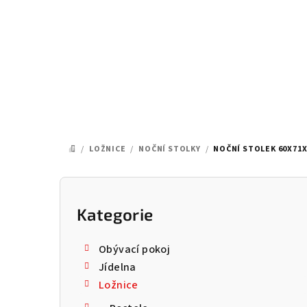
Přejít
na
obsah
/
LOŽNICE
/
NOČNÍ STOLKY
/
NOČNÍ STOLEK 60X71X
DOMŮ
P
o
Kategorie
Přeskočit
kategorie
s
Obývací pokoj
t
Jídelna
Ložnice
r