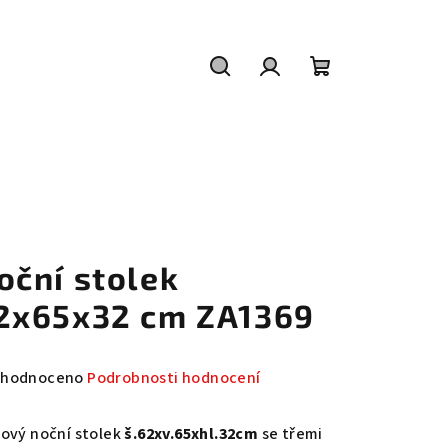
Hledat
Přihlášení
Nákupní
košík
oční stolek
2x65x32 cm ZA1369
měrné
hodnoceno
Podrobnosti hodnocení
nocení
duktu
lový noční stolek
š.62xv.65xhl.32cm
se třemi