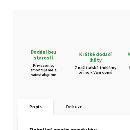
Dodání bez
Krátké dodací
M
starostí
lhůty
Přivezeme,
Z naší italské truhlárny
smontujeme a
přímo k Vám domů
nainstalujeme
Popis
Diskuze
Detailní popis produktu