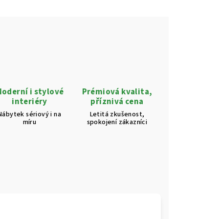
oderní i stylové
Prémiová kvalita,
interiéry
příznivá cena
Nábytek sériový i na
Letitá zkušenost,
míru
spokojení zákazníci