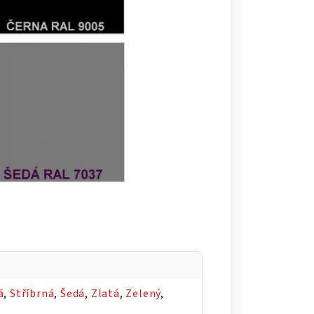
á
,
Stříbrná
,
Šedá
,
Zlatá
,
Zelený
,