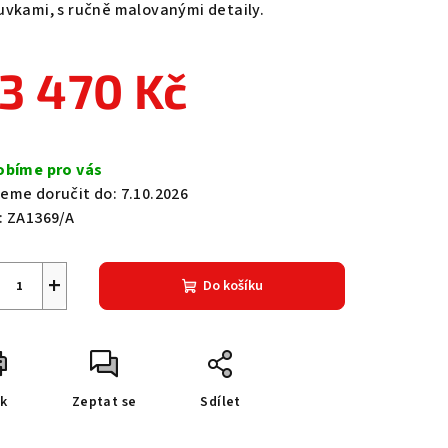
uvkami, s ručně malovanými detaily.
3 470 Kč
zdiček.
ná
a:
obíme pro vás
eme doručit do:
7.10.2026
:
ZA1369/A
+
Do košíku
sk
Zeptat se
Sdílet