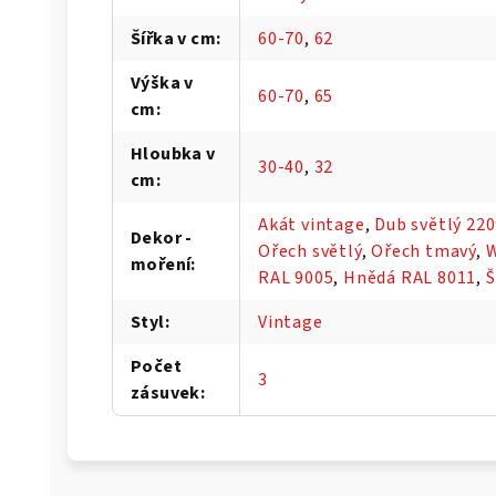
Šířka v cm
:
60-70
,
62
Výška v
60-70
,
65
cm
:
Hloubka v
30-40
,
32
cm
:
Akát vintage
,
Dub světlý 22
Dekor -
Ořech světlý
,
Ořech tmavý
,
moření
:
RAL 9005
,
Hnědá RAL 8011
,
Š
Styl
:
Vintage
Počet
3
zásuvek
: