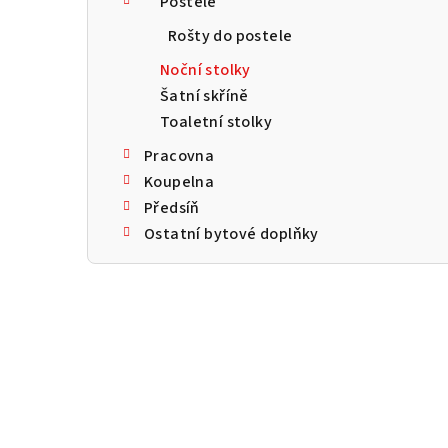
Postele
a
Rošty do postele
n
Noční stolky
n
Šatní skříně
Toaletní stolky
í
Pracovna
p
Koupelna
a
Předsíň
Ostatní bytové doplňky
n
e
l