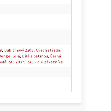
09
,
Dub tmavý 2208
,
Ořech střední
,
Wenge
,
Bílá
,
Bílá s patinou
,
Černá
edá RAL 7037
,
RAL - dle zákazníka