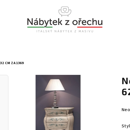
32 CM ZA1369
N
6
Prů
Neo
hod
pro
Sty