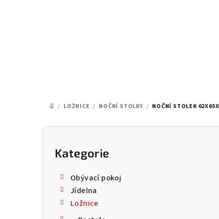
Přejít
na
obsah
/
LOŽNICE
/
NOČNÍ STOLKY
/
NOČNÍ STOLEK 62X65X
DOMŮ
P
o
Kategorie
Přeskočit
kategorie
s
Obývací pokoj
t
Jídelna
Ložnice
r