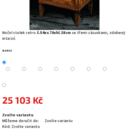
Noční stolek retro
š.54xv.70xhl.38cm
se třemi zásuvkami, zdobený
intarzií.
BARVA
25 103 Kč
Měrná
Zvolte variantu
cena:
Můžeme doručit do:
Zvolte variantu
Kód:
Zvolte variantu