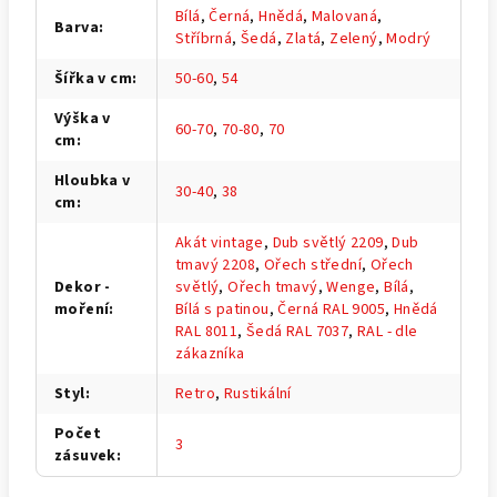
Bílá
,
Černá
,
Hnědá
,
Malovaná
,
Barva
:
Stříbrná
,
Šedá
,
Zlatá
,
Zelený
,
Modrý
Šířka v cm
:
50-60
,
54
Výška v
60-70
,
70-80
,
70
cm
:
Hloubka v
30-40
,
38
cm
:
Akát vintage
,
Dub světlý 2209
,
Dub
tmavý 2208
,
Ořech střední
,
Ořech
Dekor -
světlý
,
Ořech tmavý
,
Wenge
,
Bílá
,
moření
:
Bílá s patinou
,
Černá RAL 9005
,
Hnědá
RAL 8011
,
Šedá RAL 7037
,
RAL - dle
zákazníka
Styl
:
Retro
,
Rustikální
Počet
3
zásuvek
: