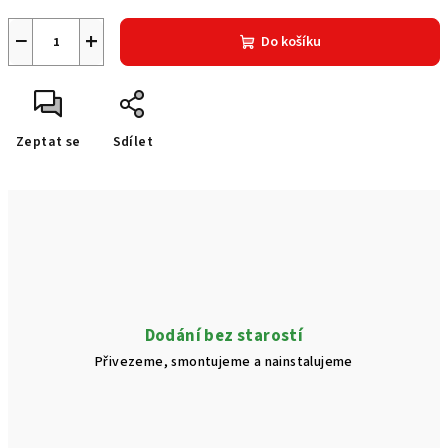
−
+
Do košíku
Zeptat se
Sdílet
Dodání bez starostí
Přivezeme, smontujeme a nainstalujeme