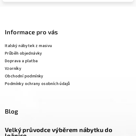
Z
á
p
Informace pro vás
a
Italský nábytek z masivu
t
Průběh objednávky
í
Doprava a platba
Vzorníky
Obchodní podmínky
Podmínky ochrany osobních údajů
Blog
Velký průvodce výběrem nábytku do
ložnice