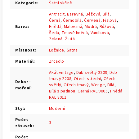
Kategorie
:
Šatní skříně
Antracit
,
Barevná
,
Béžová
,
Bílá
,
Černá
,
Černobílá
,
Červená
,
Fialová
,
Barva
:
Hnědá
,
Malovaná
,
Modrá
,
Růžová
,
Šedá
,
Tmavě hnědá
,
Vanilková
,
Zelená
,
Žlutá
Místnost
:
Ložnice
,
Šatna
Materiál
:
Zrcadlo
Akát vintage
,
Dub světlý 2209
,
Dub
tmavý 2208
,
Ořech střední
,
Ořech
Dekor -
světlý
,
Ořech tmavý
,
Wenge
,
Bílá
,
moření
:
Bílá s patinou
,
Černá RAL 9005
,
Hnědá
RAL 8011
Styl
:
Moderní
Počet
3
zásuvek
:
Počet