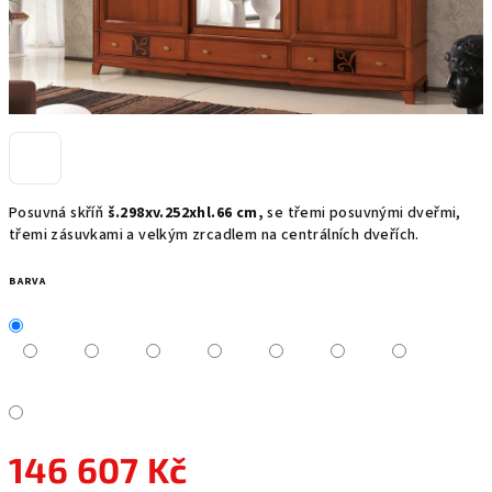
Posuvná skříň
š.298xv.252xhl.66 cm,
se třemi posuvnými dveřmi,
třemi zásuvkami a velkým zrcadlem na centrálních dveřích.
BARVA
146 607 Kč