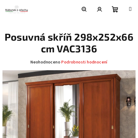
Přejít
na
obsah
Nákupní
Hledat
Přihlášení
Posuvná skříň 298x252x66
košík
cm VAC3136
Průměrné
Neohodnoceno
Podrobnosti hodnocení
hodnocení
produktu
je
0,0
z
5
hvězdiček.