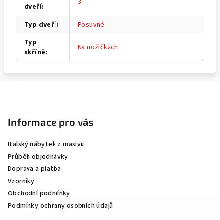
3
dveří
:
Typ dveří
:
Posuvné
Typ
Na nožičkách
skříně
:
Z
á
p
Informace pro vás
a
Italský nábytek z masivu
t
Průběh objednávky
í
Doprava a platba
Vzorníky
Obchodní podmínky
Podmínky ochrany osobních údajů