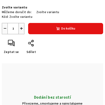
Měrná
Zvolte variantu
cena:
Můžeme doručit do:
Zvolte variantu
Kód:
Zvolte variantu
−
+
Do košíku
Zeptat se
Sdílet
Dodání bez starostí
Přivezeme, smontujeme a nainstalujeme