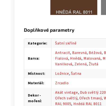
Doplňkové parametry
Kategorie
:
Šatní skříně
Antracit
,
Barevná
,
Béžová
,
B
Barva
:
Fialová
,
Hnědá
,
Malovaná
,
M
Vanilková
,
Zelená
,
Žlutá
Místnost
:
Ložnice
,
Šatna
Materiál
:
Zrcadlo
Akát vintage
,
Dub světlý 22
Dekor -
Ořech světlý
,
Ořech tmavý
,
moření
:
RAL 9005
,
Hnědá RAL 8011