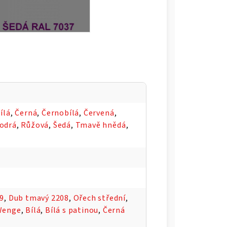
ílá
,
Černá
,
Černobílá
,
Červená
,
odrá
,
Růžová
,
Šedá
,
Tmavě hnědá
,
09
,
Dub tmavý 2208
,
Ořech střední
,
Wenge
,
Bílá
,
Bílá s patinou
,
Černá