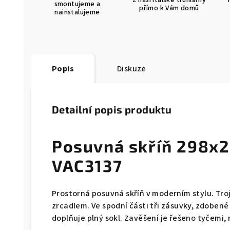
Z naší italské truhlárny
smontujeme a
přímo k Vám domů
nainstalujeme
Popis
Diskuze
Detailní popis produktu
Posuvná skříň 298x
VAC3137
Prostorná posuvná skříň v moderním stylu. Tro
zrcadlem. Ve spodní části tři zásuvky, zdoben
doplňuje plný sokl. Zavěšení je řešeno tyčemi,