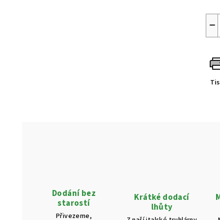
−
Ti
Dodání bez
Krátké dodací
M
starostí
lhůty
Přivezeme,