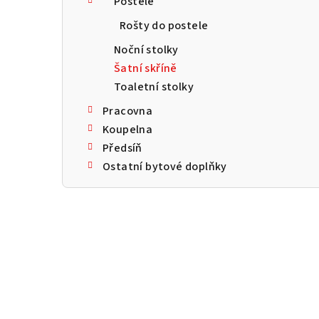
Postele
a
Rošty do postele
n
Noční stolky
n
Šatní skříně
Toaletní stolky
í
Pracovna
p
Koupelna
a
Předsíň
Ostatní bytové doplňky
n
e
l