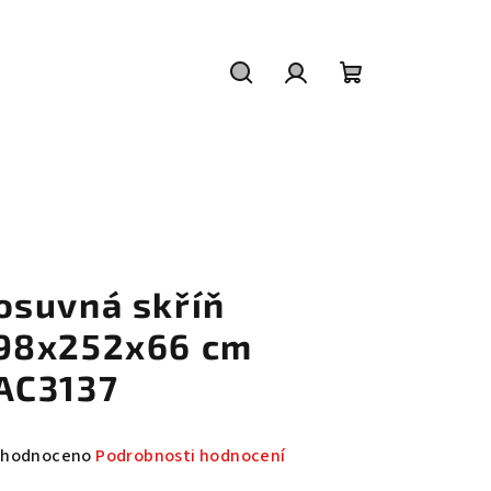
Hledat
Přihlášení
Nákupní
košík
osuvná skříň
98x252x66 cm
AC3137
měrné
hodnoceno
Podrobnosti hodnocení
nocení