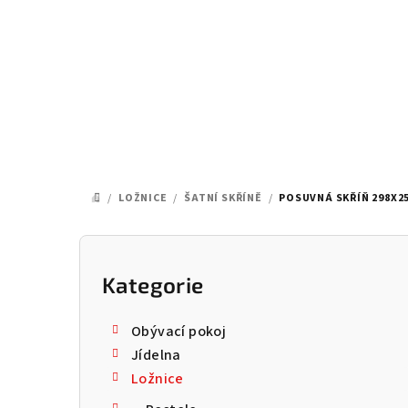
Přejít
na
obsah
/
LOŽNICE
/
ŠATNÍ SKŘÍNĚ
/
POSUVNÁ SKŘÍŇ 298X25
DOMŮ
P
o
Kategorie
Přeskočit
kategorie
s
Obývací pokoj
t
Jídelna
Ložnice
r