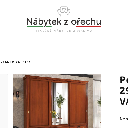
2X66 CM VAC3137
P
2
V
Prů
Neo
hod