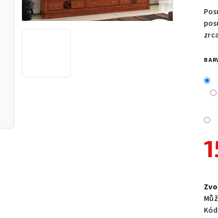
pro
Pos
je
pos
0,0
zrc
z
5
BAR
hvě
1
Měr
cen
Zvo
Můž
Kód