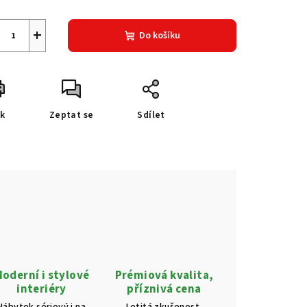
+
Do košíku
sk
Zeptat se
Sdílet
oderní i stylové
Prémiová kvalita,
interiéry
příznivá cena