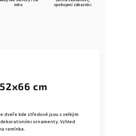
Nábytek sériový i na
Letitá zkušenost,
míru
spokojení zákazníci
252x66 cm
je dveře kde středové jsou s velkým
é dekorativními ornamenty. Vzhled
 na ramínka.