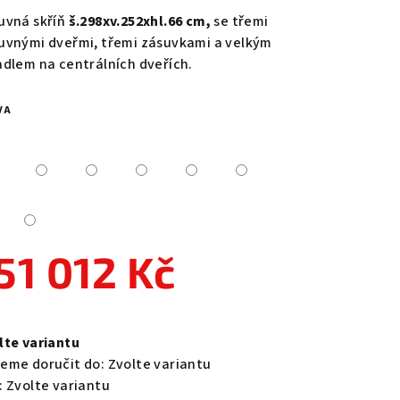
duktu
uvná skříň
š.298xv.252xhl.66 cm,
se třemi
uvnými dveřmi, třemi zásuvkami a velkým
adlem na centrálních dveřích.
VA
zdiček.
51 012 Kč
ná
a:
lte variantu
eme doručit do:
Zvolte variantu
:
Zvolte variantu