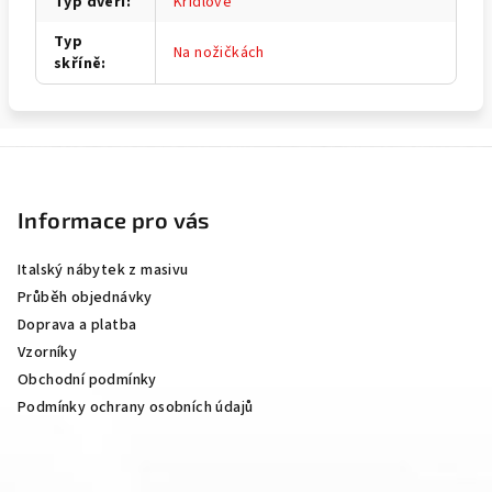
Typ dveří
:
Křídlové
Typ
Na nožičkách
skříně
:
Z
á
p
Informace pro vás
a
Italský nábytek z masivu
t
Průběh objednávky
í
Doprava a platba
Vzorníky
Obchodní podmínky
Podmínky ochrany osobních údajů