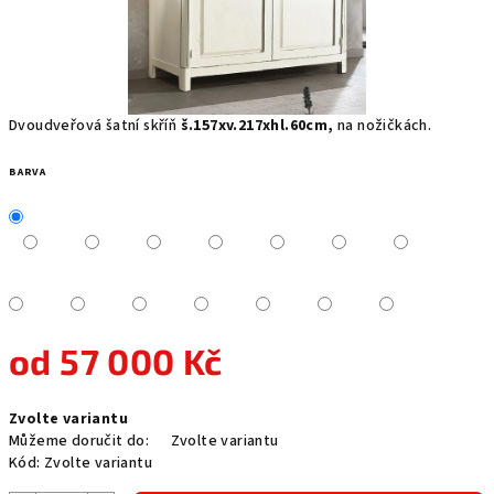
Dvoudveřová šatní skříň
š.157xv.217xhl.60cm,
na nožičkách.
BARVA
od
57 000 Kč
Měrná
Zvolte variantu
cena:
Můžeme doručit do:
Zvolte variantu
Kód:
Zvolte variantu