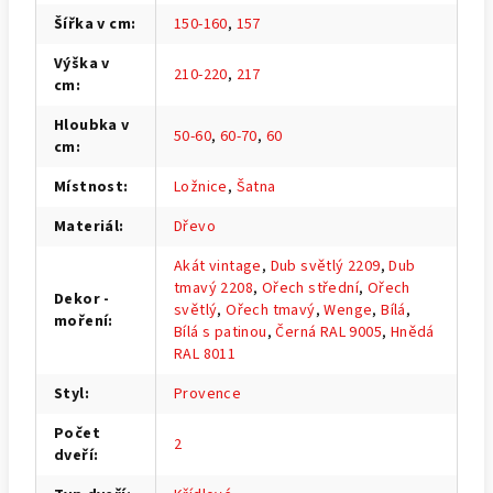
Šířka v cm
:
150-160
,
157
Výška v
210-220
,
217
cm
:
Hloubka v
50-60
,
60-70
,
60
cm
:
Místnost
:
Ložnice
,
Šatna
Materiál
:
Dřevo
Akát vintage
,
Dub světlý 2209
,
Dub
tmavý 2208
,
Ořech střední
,
Ořech
Dekor -
světlý
,
Ořech tmavý
,
Wenge
,
Bílá
,
moření
:
Bílá s patinou
,
Černá RAL 9005
,
Hnědá
RAL 8011
Styl
:
Provence
Počet
2
dveří
: