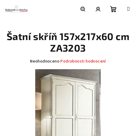
Přejít
na
obsah
Nákupní
Hledat
Přihlášení
Šatní skříň 157x217x60 cm
košík
ZA3203
Průměrné
Neohodnoceno
Podrobnosti hodnocení
hodnocení
produktu
je
0,0
z
5
hvězdiček.