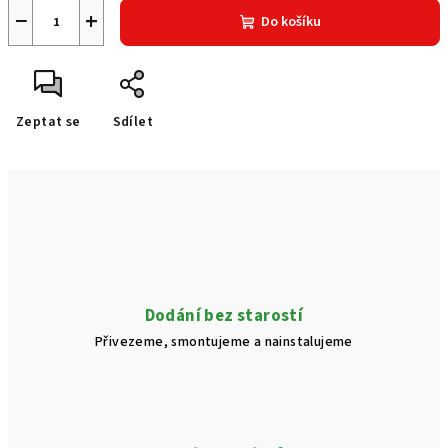
−
+
Do košíku
Zeptat se
Sdílet
Dodání bez starostí
Přivezeme, smontujeme a nainstalujeme