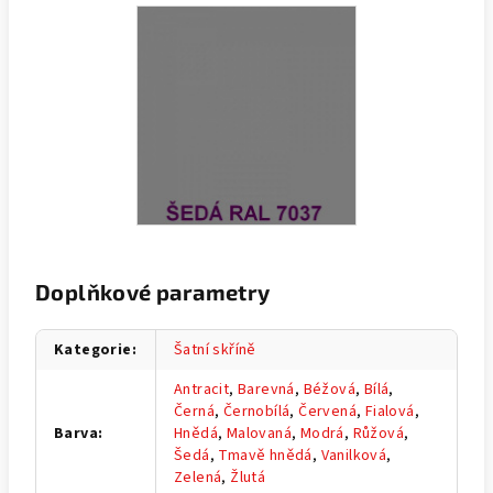
Doplňkové parametry
Kategorie
:
Šatní skříně
Antracit
,
Barevná
,
Béžová
,
Bílá
,
Černá
,
Černobílá
,
Červená
,
Fialová
,
Barva
:
Hnědá
,
Malovaná
,
Modrá
,
Růžová
,
Šedá
,
Tmavě hnědá
,
Vanilková
,
Zelená
,
Žlutá